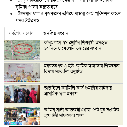
ডেঙ্গু প্রতিরোধে পৌরকর্তৃপক্ষের পাশাপাশি নাগরিকদেরও
ভূমিকা পালন করতে হবে
উদ্দেয়ার খাল ও কৃষকদের তলিয়ে যাওয়া জমি পরিদর্শন করেন
সদর ইউএনও
সর্বশেষ সংবাদ
জনপ্রিয় সংবাদ
করিমগঞ্জে ৭ম শ্রেণির শিক্ষার্থী অপহৃত
১৫দিনেও মেলেনি উদ্ধারের সংবাদ
হয়বতনগর এ.ইউ. কামিল মাদ্রাসায় শিক্ষকের
বিদায় সংবর্ধনা অনুষ্ঠিত
তাড়াইলে ফ্যামিলি কার্ড শুমারীর ভাইবার
প্রাথমিক ফল প্রকাশ
আমিন সাদী আত্নকর্মী থেকে শ্রেষ্ঠ যুব সংগঠক
হয়ে উঠা সাফল্যের গল্প