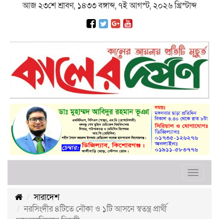
আজ ২৩শে শ্রাবণ, ১৪৩৩ বঙ্গাব্দ, ৭ই আগস্ট, ২০২৬ খ্রিস্টাব্দ
Toggle
navigat
সারাদেশ
নরসিংদীর ৪টিতে নৌকা ও ১টি আসনে স্বতন্ত্র প্রার্থী