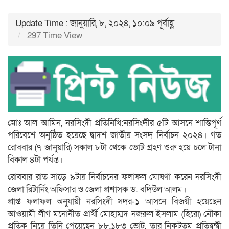
Update Time : জানুয়ারি, ৮, ২০২৪, ১০:০৯ পূর্বাহ্ণ
297 Time View
মোঃ আল আমিন, নরসিংদী প্রতিনিধি:নরসিংদীর ৫টি আসনে শান্তিপূর্ণ
পরিবেশে অনুষ্ঠিত হয়েছে দ্বাদশ জাতীয় সংসদ নির্বাচন ২০২৪। গত
রোববার (৭ জানুয়ারি) সকাল ৮টা থেকে ভোট গ্রহণ শুরু হয়ে চলে টানা
বিকাল ৪টা পর্যন্ত।
রোববার রাত সাড়ে ৯টায় নির্বাচনের ফলাফল ঘোষণা করেন নরসিংদী
জেলা রিটার্নিং অফিসার ও জেলা প্রশাসক ড. বদিউল আলম।
প্রাপ্ত ফলাফল অনুযায়ী নরসিংদী সদর-১ আসনে বিজয়ী হয়েছেন
আওয়ামী লীগ মনোনীত প্রার্থী মোহাম্মদ নজরুল ইসলাম (হিরো) নৌকা
প্রতিক নিয়ে তিনি পেয়েছেন ৮৮,১৮৩ ভোট, তার নিকটতম প্রতিদ্বন্দ্বী