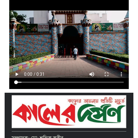
‘দেশ গড়তে জুলাই জাগরণ’ উপলক্ষে
তাড়াইলে এনসিপির পদযাত্রা ও পথসভা
অনুষ্ঠিত
ইসলামী ব্যাংক কিশোরগঞ্জ গাইটাল উপ শাখায়
গ্রাহক সমাবেশ অনুষ্ঠিত
মাধবদীতে এস ডি আইটি ট্রেনিং ইনস্টিটিউট
বিনামূল্যে দক্ষতা প্রশিক্ষণের অ্যাসেসমেন্ট
অনুষ্ঠিত
তাড়াইলে দুই শতাধিক শিক্ষকের অংশগ্রহণে
দিনব্যাপী প্রশিক্ষণ কর্মশালা অনুষ্ঠিত
পরিচ্ছন্ন নগরীর দাবিতে কিশোরগঞ্জ এপেক্স
ক্লাবের অবস্থান কর্মসূচি ও ডাস্টবিন বিতরণ
বৃত্তিপ্রাপ্ত শিক্ষার্থীদের সংবর্ধনা দিল তাড়াইল