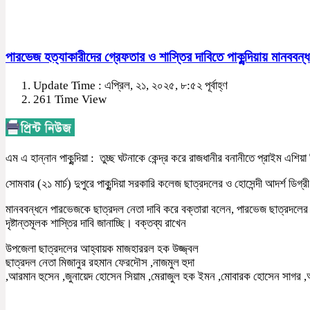
পারভেজ হত্যাকারীদের গ্রেফতার ও শাস্তির দাবিতে পাকুন্দিয়ায় মানববন্
Update Time : এপ্রিল, ২১, ২০২৫, ৮:৫২ পূর্বাহ্ণ
261 Time View
এম এ হান্নান পাকুন্দিয়া : তুচ্ছ ঘটনাকে কেন্দ্র করে রাজধানীর বনানীতে প্রাইম এশিয়া
সোমবার (২১ মার্চ) দুপুরে পাকুন্দিয়া সরকারি কলেজ ছাত্রদলের ও হোসেন্দী আদর্শ ডিগ
মানববন্ধনে পারভেজকে ছাত্রদল নেতা দাবি করে বক্তারা বলেন, পারভেজ ছাত্রদলের মে
দৃষ্টান্তমূলক শাস্তির দাবি জানাচ্ছি। বক্তব্য রাখেন
উপজেলা ছাত্রদলের আহ্বায়ক মাজহাররল হক উজ্জ্বল
ছাত্রদল নেতা মিজানুর রহমান ফেরদৌস ,নাজমুল হুদা
,আরমান হুসেন ,জুনায়েদ হোসেন সিয়াম ,মেরাজুল হক ইমন ,মোবারক হোসেন সাগর ,আ