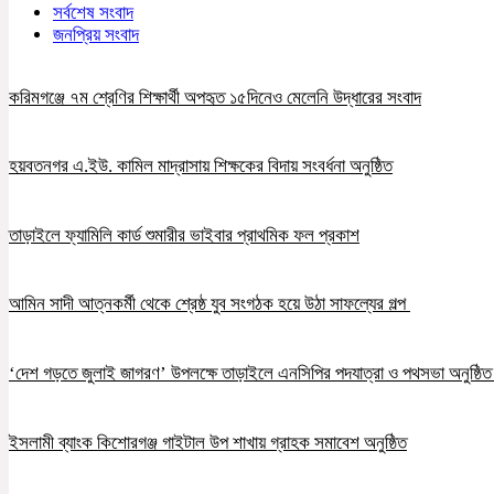
সর্বশেষ সংবাদ
জনপ্রিয় সংবাদ
করিমগঞ্জে ৭ম শ্রেণির শিক্ষার্থী অপহৃত ১৫দিনেও মেলেনি উদ্ধারের সংবাদ
হয়বতনগর এ.ইউ. কামিল মাদ্রাসায় শিক্ষকের বিদায় সংবর্ধনা অনুষ্ঠিত
তাড়াইলে ফ্যামিলি কার্ড শুমারীর ভাইবার প্রাথমিক ফল প্রকাশ
আমিন সাদী আত্নকর্মী থেকে শ্রেষ্ঠ যুব সংগঠক হয়ে উঠা সাফল্যের গল্প
‘দেশ গড়তে জুলাই জাগরণ’ উপলক্ষে তাড়াইলে এনসিপির পদযাত্রা ও পথসভা অনুষ্ঠি
ইসলামী ব্যাংক কিশোরগঞ্জ গাইটাল উপ শাখায় গ্রাহক সমাবেশ অনুষ্ঠিত