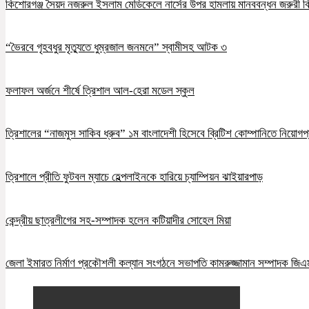
কিশোরগঞ্জ সৈয়দ নজরুল ইসলাম মেডিকেলে নার্সের উপর হামলায় মানববন্ধন জরুরী ব
“ভৈরবে গৃহবধুর মৃত্যুতে ধুম্রজাল জনমনে” স্বামীসহ আটক ৩
ফলাফল অর্জনে শীর্ষে ত্রিশাল আল-হেরা মডেল স্কুল
ত্রিশালের “নাজমুস সাকিব ধ্রুব” ১ম বাংলাদেশী হিসেবে ব্রিটিশ কোম্পানিতে নিয়োগপ্
ত্রিশালে প্রীতি ফুটবল ম্যাচে হেল্পলাইনকে হারিয়ে চ্যাম্পিয়ন ঝাইয়ারপাড়
কেন্দ্রীয় ছাত্রলীগের সহ-সম্পাদক হলেন কটিয়াদীর সোহেল মিয়া
জেলা ইমারত নির্মাণ প্রকৌশলী কল্যান সংগঠনে সভাপতি কামরুজ্জামান সম্পাদক জি