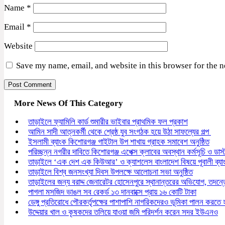
Name
*
Email
*
Website
Save my name, email, and website in this browser for the 
More News Of This Category
তাড়াইলে ফ্যামিলি কার্ড শুমারীর ভাইবার প্রাথমিক ফল প্রকাশ
আমিন সাদী আত্নকর্মী থেকে শ্রেষ্ঠ যুব সংগঠক হয়ে উঠা সাফল্যের গল্প
ইসলামী ব্যাংক কিশোরগঞ্জ গাইটাল উপ শাখায় গ্রাহক সমাবেশ অনুষ্ঠিত
পরিচ্ছন্ন নগরীর দাবিতে কিশোরগঞ্জ এপেক্স ক্লাবের অবস্থান কর্মসূচি ও ডাস
তাড়াইলে ‘এক দেশ এক কিউআর’ ও ক্যাশলেস বাংলাদেশ বিষয়ে পূবালী ব্য
তাড়াইলে বিশ্ব জনসংখ্যা দিবস উপলক্ষে আলোচনা সভা অনুষ্ঠিত
তাড়াইলের জন্য বরাদ্দ জেনারেটর হোসেনপুরে স্থানান্তরের অভিযোগ, তদ
পাগলা মসজিদ ভাঙল সব রেকর্ড ১৩ দানবাক্সে প্রায় ১৬ কোটি টাকা
ডেঙ্গু প্রতিরোধে পৌরকর্তৃপক্ষের পাশাপাশি নাগরিকদেরও ভূমিকা পালন করতে
উদ্দেয়ার খাল ও কৃষকদের তলিয়ে যাওয়া জমি পরিদর্শন করেন সদর ইউএনও