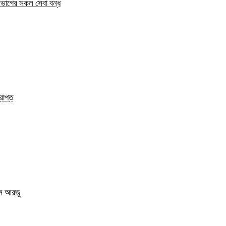
িভাগের সকল সেবা বন্ধ
রাপ্ত
এম আরজু