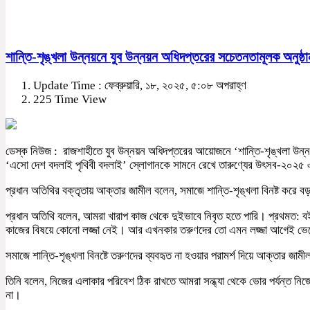
শান্তি-শৃঙ্খলা উন্নয়নে যুব উন্নয়ন অধিদপ্তরের সচেতনতামূলক অনুষ্ঠা
Update Time : ফেব্রুয়ারি, ১৮, ২০২৫, ৫:০৮ অপরাহ্ণ
225 Time View
ডেস্ক নিউজ : রাজশাহীতে যুব উন্নয়ন অধিদপ্তরের আয়োজনে ‘শান্তি-শৃঙ্খলা উন্নয়ন
‘এসো দেশ বদলাই পৃথিবী বদলাই’ স্লোগানকে সামনে রেখে তারুণ্যের উৎসব-২০২৫ 
প্রধান অতিথির বক্তৃতায় আক্তার জামীল বলেন, সমাজে শান্তি-শৃঙ্খলা বিনষ্ট করে বড়
প্রধান অতিথি বলেন, আমরা খারাপ কাজ থেকে দুইভাবে নিবৃত হতে পারি। প্রথমত: বই 
কাজের বিষয়ে কোনো লজ্জা নেই। আর এখনকার তরুণদের তো এমন লজ্জা আগেই ভে
সমাজে শান্তি-শৃঙ্খলা বিনষ্টে তরুণদের ব্যবহৃত না হওয়ার পরামর্শ দিয়ে আক্তা
তিনি বলেন, নিজের এলাকার পরিবেশ ঠিক রাখতে আমরা সন্ধ্যা থেকে ভোর পর্যন্ত নি
না।