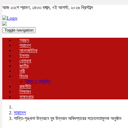
আজ ২৩শে শ্রাবণ, ১৪৩৩ বঙ্গাব্দ, ৭ই আগস্ট, ২০২৬ খ্রিস্টাব্দ
Toggle navigation
প্রচ্ছদ
সারাদেশ
আন্তর্জাতিক
ইসলাম
খেলাধুলা
জাতীয়
নারী
ফিচার
বিজ্ঞান ও প্রযুক্তি
রাজনীতি
শিক্ষাঙ্গন
সাক্ষাৎকার
সারাদেশ
শান্তি-শৃঙ্খলা উন্নয়নে যুব উন্নয়ন অধিদপ্তরের সচেতনতামূলক অনুষ্ঠান