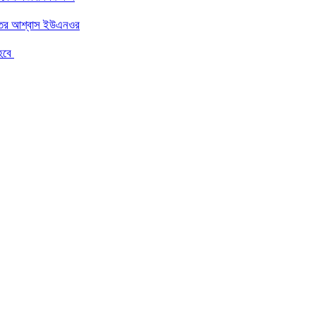
ন্তের আশ্বাস ইউএনওর
 হবে