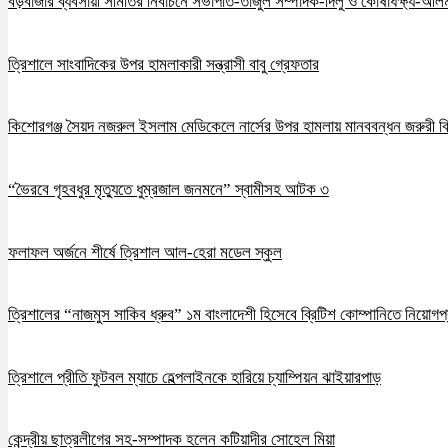
বড়বাজার ব্যবসায়ী সমিতির নির্বাচনে সভাপতি-তাজুল সম্পাদক-দিলু ও কোষাধক্ষ্য-আলমগ
ত্রিশালে সাংবাদিকের উপর হামলাকারী সন্ত্রাসী বাবু গ্রেফতার
কিশোরগঞ্জ সৈয়দ নজরুল ইসলাম মেডিকেলে নার্সের উপর হামলায় মানববন্ধন জরুরী ব
“ভৈরবে গৃহবধুর মৃত্যুতে ধুম্রজাল জনমনে” স্বামীসহ আটক ৩
ফলাফল অর্জনে শীর্ষে ত্রিশাল আল-হেরা মডেল স্কুল
ত্রিশালের “নাজমুস সাকিব ধ্রুব” ১ম বাংলাদেশী হিসেবে ব্রিটিশ কোম্পানিতে নিয়োগপ্
ত্রিশালে প্রীতি ফুটবল ম্যাচে হেল্পলাইনকে হারিয়ে চ্যাম্পিয়ন ঝাইয়ারপাড়
কেন্দ্রীয় ছাত্রলীগের সহ-সম্পাদক হলেন কটিয়াদীর সোহেল মিয়া