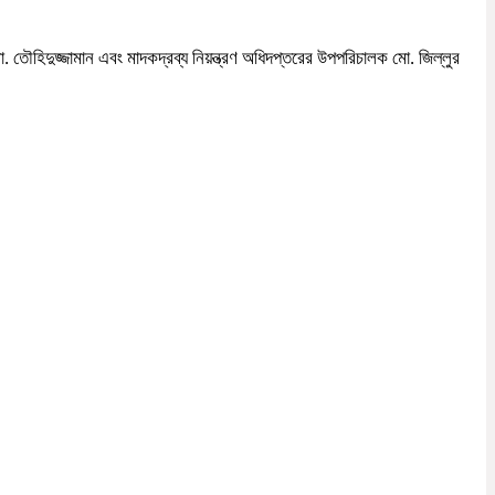
ৌহিদুজ্জামান এবং মাদকদ্রব্য নিয়ন্ত্রণ অধিদপ্তরের উপপরিচালক মো. জিল্লুর