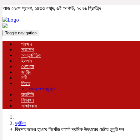
আজ ২২শে শ্রাবণ, ১৪৩৩ বঙ্গাব্দ, ৬ই আগস্ট, ২০২৬ খ্রিস্টাব্দ
Toggle navigation
প্রচ্ছদ
সারাদেশ
আন্তর্জাতিক
ইসলাম
খেলাধুলা
জাতীয়
নারী
ফিচার
বিজ্ঞান ও প্রযুক্তি
রাজনীতি
শিক্ষাঙ্গন
সাক্ষাৎকার
দুর্ঘটনা
কিশোরগঞ্জের হাওরে নিখোঁজ কার্গো শ্রমিক উদ্ধারের চেষ্টায় ডুবুরি দল