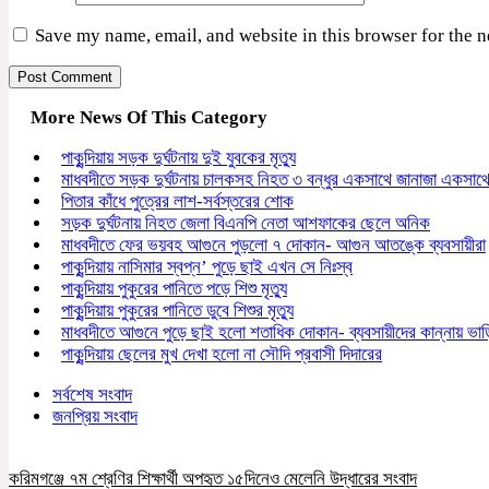
Save my name, email, and website in this browser for the 
More News Of This Category
পাকুন্দিয়ায় সড়ক দুর্ঘটনায় দুই যুবকের মৃত্যু
মাধবদীতে সড়ক দুর্ঘটনায় চালকসহ নিহত ৩ বন্ধুর একসাথে জানাজা একসাথ
পিতার কাঁধে পুত্রের লাশ-সর্বস্তরের শোক
সড়ক দুর্ঘটনায় নিহত জেলা বিএনপি নেতা আশফাকের ছেলে অনিক
মাধবদীতে ফের ভয়বহ আগুনে পুড়লো ৭ দোকান- আগুন আতঙ্কে ব্যবসায়ীরা
পাকুন্দিয়ায় নাসিমার স্বপ্ন’ পুড়ে ছাই এখন সে নিঃস্ব
পাকুন্দিয়ায় পুকুরের পানিতে পড়ে শিশু মৃত্যু
পাকুন্দিয়ায় পুকুরের পানিতে ডুবে শিশুর মৃত্যু
মাধবদীতে আগুনে পুড়ে ছাই হলো শতাধিক দোকান- ব্যবসায়ীদের কান্নায় ভা
পাকুন্দিয়ায় ছেলের মুখ দেখা হলো না সৌদি প্রবাসী দিদারের
সর্বশেষ সংবাদ
জনপ্রিয় সংবাদ
করিমগঞ্জে ৭ম শ্রেণির শিক্ষার্থী অপহৃত ১৫দিনেও মেলেনি উদ্ধারের সংবাদ