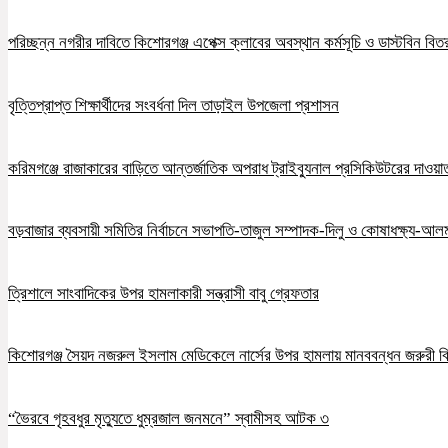
পরিচ্ছন্ন নগরীর দাবিতে কিশোরগঞ্জ এপেক্স ক্লাবের অবস্থান কর্মসূচি ও ডাস্টবিন বিত
বৃত্তিপ্রাপ্ত শিক্ষার্থীদের সংবর্ধনা দিল তাড়াইল উপজেলা প্রশাসন
করিমগঞ্জে রাজাকারের বাড়িতে আন্তর্জাতিক অপরাধ ট্রাইব্যুনাল প্রসিকিউটরের দাওয়াত, 
বড়বাজার ব্যবসায়ী সমিতির নির্বাচনে সভাপতি-তাজুল সম্পাদক-দিলু ও কোষাধক্ষ্য-আলমগ
ত্রিশালে সাংবাদিকের উপর হামলাকারী সন্ত্রাসী বাবু গ্রেফতার
কিশোরগঞ্জ সৈয়দ নজরুল ইসলাম মেডিকেলে নার্সের উপর হামলায় মানববন্ধন জরুরী ব
“ভৈরবে গৃহবধুর মৃত্যুতে ধুম্রজাল জনমনে” স্বামীসহ আটক ৩