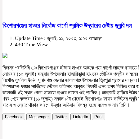
কিশোরগঞ্জের হাওরে নিখোঁজ কার্গো শ্রমিক উদ্ধারের চেষ্টায় ডুবুরি দল
Update Time : জুলাই, ১১, ২০২৩, ১:২২ অপরাহ্ণ
430 Time View
নিজস্ব প্রতিনিধি ঃ কিশোরগঞ্জের ইটনায় হাওরে আটকে পড়া কার্গো জাহাজ ছাড়াতে গিয়ে
সোমবার (১০ জুলাই) সন্ধ্যায় উপজেলার হাজারিকান্দা হাওরের তৌফিক পল্লীর সামনের
নিখোঁজ মুসলিম উদ্দিন সুনামগঞ্জ জেলার জামালগঞ্জ উপজেলার ত্রিপুরা গ্রামের মান্
কিশোরগঞ্জ ফায়ার সার্ভিসের স্টেশন অফিসার আবুজর গিফারী এসব তথ্য নিশ্চিত করে
জাহাজটি ওই স্থান থেকে ছাড়াতে হাওরে নামেন ওই শ্রমিক। জাহাজটি ছাড়িয়ে উঠার
খবর পেয়ে মঙ্গলবার (১১ জুলাই) সকাল ৮টা থেকেই কিশোরগঞ্জ ফায়ার সার্ভিসের ডুবুর
বাতাস ও স্রোত থাকার কারণে উদ্ধার অভিযান বিলম্ব হচ্ছে বলেও জানান তিনি।
Facebook
Messenger
Twitter
LinkedIn
Print