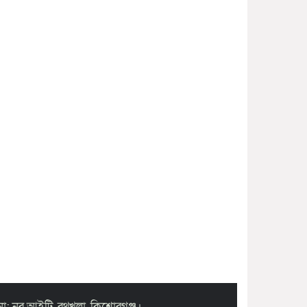
া: নূর আইটি, রথখলা, কিশোরগঞ্জ।