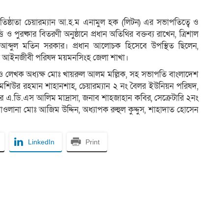
রতিষ্ঠাতা চেয়ারম্যান আ.হ.ম এনামুল হক (লিটন) এর সভাপতিত্বে ও
 ও পুরষ্কার বিতরণী অনুষ্ঠানে প্রধান অতিথির বক্তব্য রাখেন, ত্রিশাল
্ব আব্দুল মতিন সরকার। প্রধান আলোচক হিসেবে উপস্থিত ছিলেন,
মী আইনজীবী পরিষদ ময়মনসিংহ জেলা শাখা।
ক ও লেখক অধ্যক্ষ মোঃ খায়রুল আলম মল্লিক, সহ সভাপতি বাংলাদেশ
মশিউর রহমান শাহানশাহ, চেয়ারম্যান ২ নং বৈলর ইউনিয়ন পরিষদ,
র এ.ডি.এস আলিম মাদ্রাসা, জনাব শাহজাহান কবির, সেক্রেটারি ২নং
লানা মোঃ আজিম উদ্দিন, অধ্যাপক রুহুল কুদ্দুস, শাহাদাত হোসেন
LinkedIn
Print