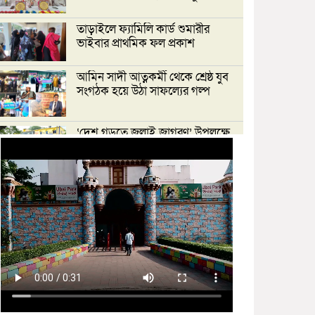
তাড়াইলে ফ্যামিলি কার্ড শুমারীর
ভাইবার প্রাথমিক ফল প্রকাশ
আমিন সাদী আত্নকর্মী থেকে শ্রেষ্ঠ যুব
সংগঠক হয়ে উঠা সাফল্যের গল্প
‘দেশ গড়তে জুলাই জাগরণ’ উপলক্ষে
তাড়াইলে এনসিপির পদযাত্রা ও পথসভা
অনুষ্ঠিত
ইসলামী ব্যাংক কিশোরগঞ্জ গাইটাল উপ
শাখায় গ্রাহক সমাবেশ অনুষ্ঠিত
মাধবদীতে এস ডি আইটি ট্রেনিং
ইনস্টিটিউট বিনামূল্যে দক্ষতা প্রশিক্ষণের
অ্যাসেসমেন্ট অনুষ্ঠিত
তাড়াইলে দুই শতাধিক শিক্ষকের