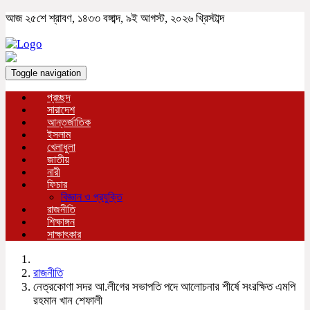
আজ ২৫শে শ্রাবণ, ১৪৩৩ বঙ্গাব্দ, ৯ই আগস্ট, ২০২৬ খ্রিস্টাব্দ
Toggle navigation
প্রচ্ছদ
সারাদেশ
আন্তর্জাতিক
ইসলাম
খেলাধুলা
জাতীয়
নারী
ফিচার
বিজ্ঞান ও প্রযুক্তি
রাজনীতি
শিক্ষাঙ্গন
সাক্ষাৎকার
রাজনীতি
নেত্রকোণা সদর আ.লীগের সভাপতি পদে আলোচনার শীর্ষে সংরক্ষিত এমপি
রহমান খান শেফালী