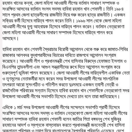
রহমান খানের কন্যা, জেলা মহিলা আওয়ামী লীগের বর্তমান সাধারণ সম্পাদক ও
সংরক্ষিত আসনের বর্তমান সংসদ সদস্য হাবিবা রহমান খান শেফালী। তিনি ১৯৮৪
সালে প্রথম জেলা ছাত্রলীগের রাজনীতি দিয়ে শুরু করেন ছাত্র রাজনীতি। একজন
সক্রিয় কর্মী হিসেবে দায়িত্ব পালন করেন তিনি। ১৯৯৬ সাল থেকে জেলা মহিলা
আওয়ামী লীগের যুগ্ম আহবায়ক হিসেবে দায়িত্ব পালন করেন। বর্তমান নেত্রকোণা
জেলা মহিলা আওয়ামী লীগের সাধারণ সম্পাদক হিসেবে দায়িত্ব পালন করে
আসছেন।
হাবিবা রহমান খান শেফালী স্বৈরাচার বিরোধী আন্দোলন থেকে শুরু করে জামাত-শিবির
রাজাকার আলবদর যুদ্ধাপরাধীদের বিচারের দাবিতে রাজপথে আন্দোলন সংগ্রাম
করেছেন। আওয়ামী লীগ ও প্রধানমন্ত্রী শেখ হাসিনার বিরুদ্ধে হেফাজত ইসলাম ও
বিএনপির তান্ডবলীলা এবং আগুন সন্ত্রাসীদের রুখে দিতে আন্দোলন সংগ্রাম করে
গুরুত্বপূর্ণ ভূমিকা পালন করেছেন। জেলা আওয়ামী লীগের দায়িত্বশীল একাধিক নেতা
ও তৃণমূলের নেতাকর্মীরা মনে করেন সদর উপজেলা আওয়ামী লীগের সাংগঠনিক
তৎপরতা আরো সুসংগঠিত ও গতিশীল করতে দুঃসময়ে একজন ত্যাগী নেত্রী ও
রাজনৈতিক পরিবারের সন্তান হিসেবে হাবিবা রহমান খান শেফালীকে নেত্রকোণা সদর
উপজেলা আওয়ামী লীগের সভাপতি হিসেবে দেখতে চান বলে তারা জানিয়েছেন।
এদিকে ১ মার্চ সদর উপজেলা আওয়ামী লীগের সম্মেলনে সভাপতি প্রার্থী হিসেবে
সংরক্ষিত আসনের সংসদ সদস্য ও বর্তমান নেত্রকোণা জেলা মহিলা আওয়ামী লীগের
সাধারণ সম্পাদক হাবিবা রহমান শেফালী বলেন জাতির পিতা বঙ্গবন্ধু শেখ মুজিবুর
রহমানের আদর্শ ও স্বপ্নকে বাস্তবায়ন করতে প্রধানমন্ত্রী জননেত্রী শেখ হাসিনা
অক্লান্ত পরিশ্রম ও ত্যাগ দিয়ে বাংলাদেশকে বৈপ্লবিক পরিবর্তন এনেছেন, দেশে