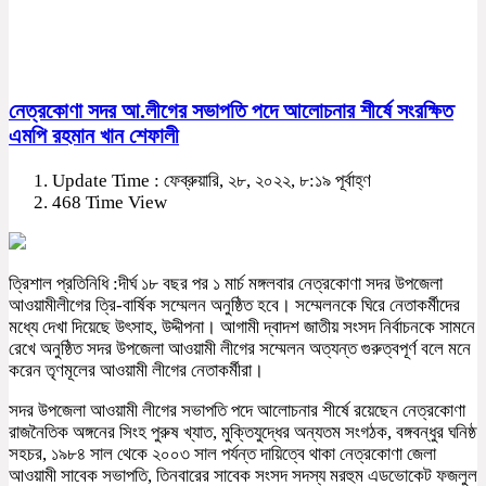
নেত্রকোণা সদর আ.লীগের সভাপতি পদে আলোচনার শীর্ষে সংরক্ষিত
এমপি রহমান খান শেফালী
Update Time : ফেব্রুয়ারি, ২৮, ২০২২, ৮:১৯ পূর্বাহ্ণ
468 Time View
ত্রিশাল প্রতি‌নি‌ধি :দীর্ঘ ১৮ বছর পর ১ মার্চ মঙ্গলবার নেত্রকোণা সদর উপজেলা
আওয়ামীলীগের ত্রি-বার্ষিক সম্মেলন অনুষ্ঠিত হবে। সম্মেলনকে ঘিরে নেতাকর্মীদের
মধ্যে দেখা দিয়েছে উৎসাহ, উদ্দীপনা। আগামী দ্বাদশ জাতীয় সংসদ নির্বাচনকে সামনে
রেখে অনুষ্ঠিত সদর উপজেলা আওয়ামী লীগের সম্মেলন অত্যন্ত গুরুত্বপূর্ণ বলে মনে
করেন তৃণমূলের আওয়ামী লীগের নেতাকর্মীরা।
সদর উপজেলা আওয়ামী লীগের সভাপতি পদে আলোচনার শীর্ষে রয়েছেন নেত্রকোণা
রাজনৈতিক অঙ্গনের সিংহ পুরুষ খ্যাত, মুক্তিযুদ্ধের অন্যতম সংগঠক, বঙ্গবন্ধুর ঘনিষ্ঠ
সহচর, ১৯৮৪ সাল থেকে ২০০৩ সাল পর্যন্ত দায়িত্বে থাকা নেত্রকোণা জেলা
আওয়ামী সাবেক সভাপতি, তিনবারের সাবেক সংসদ সদস্য মরহুম এডভোকেট ফজলুল