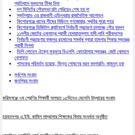
প্রতিবাদে যুবদলের তীব্র নিন্দা
দশ মিনিটের পৌরসভা ঘন্টা পেরিয়েও শেষ হয় না
স্কটল্যান্ড এর রাজধানী এডিনবরায় রাজনৈতিক আলোড়ন
কিশোরগঞ্জে ধানের শীষের মিছিলে গণজোয়ার, স্থবির পুরো শহর
কিশোরগঞ্জে ডিজিটাল প্ল্যাটফর্মে নির্বাচনী প্রচারণা চালাচ্ছে পৌর যুবদল
১১দলীয় জোটের একমাত্র প্রার্থী হেদায়াতুল্লাহ হাদী-দাবি শরীকদলের
নির্বাচনী প্রচারণায় ফজলুর রহমানের সমর্থক দ্বারা হামলার শিকার স্বতন্ত্র
প্রার্থী সিগমা
ভিপি সোহেল ঐক্যে ফুরফুরে বিএনপি, কোনঠাসায় স্বতন্ত্র, জোট কোন্দলে
খেলাফত
শাসকের পরিবর্তন হয়েছে, কিন্তু শোষণের ধরন বদলায়নি- মামুনুল হক
সর্বশেষ সংবাদ
জনপ্রিয় সংবাদ
করিমগঞ্জে ৭ম শ্রেণির শিক্ষার্থী অপহৃত ১৫দিনেও মেলেনি উদ্ধারের সংবাদ
হয়বতনগর এ.ইউ. কামিল মাদ্রাসায় শিক্ষকের বিদায় সংবর্ধনা অনুষ্ঠিত