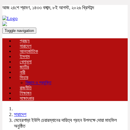
আজ ২৪শে শ্রাবণ, ১৪৩৩ বঙ্গাব্দ, ৮ই আগস্ট, ২০২৬ খ্রিস্টাব্দ
Toggle navigation
প্রচ্ছদ
সারাদেশ
আন্তর্জাতিক
ইসলাম
খেলাধুলা
জাতীয়
নারী
ফিচার
বিজ্ঞান ও প্রযুক্তি
রাজনীতি
শিক্ষাঙ্গন
সাক্ষাৎকার
সারাদেশ
মেহেরপাড়া ইউপি চেয়ারম্যানের দায়িত্ব গ্রহন উপলক্ষে দোয়া মাহফিল
অনুষ্ঠিত