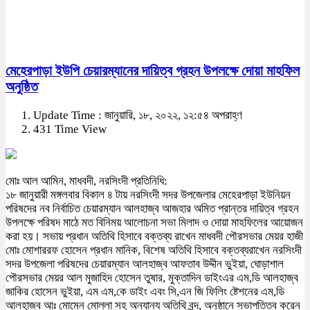
মেহেরপাড়া ইউপি চেয়ারম্যানের দায়িত্ব গ্রহন উপলক্ষে দোয়া মাহফিল
অনুষ্ঠিত
Update Time : জানুয়ারি, ১৮, ২০২২, ১২:৫৪ অপরাহ্ণ
431 Time View
মোঃ আল আমিন, মাধবদী, নরসিংদী প্রতিনিধি:
১৮ জানুয়ারী মঙ্গলবার বিকাল ৪ টায় নরসিংদী সদর উপজেলার মেহেরপাড়া ইউনিয়ন
পরিষদের নব নির্বাচিত চেয়ারম্যান আলহাজ্ব আজহার অমিত প্রান্তর দায়িত্ব গ্রহন
উপলক্ষে পরিষদ মাঠে মত বিনিময় আলোচনা সভা মিলাদ ও দোয়া মাহফিলের আয়োজন
করা হয়। সভায় প্রধান অতিথি হিসাবে বক্তব্য রাখেন মাধবদী পৌরসভার মেয়র হাজী
মোঃ মোশাররফ হোসেন প্রধান মানিক, বিশেষ অতিথি হিসাবে বক্তব্যরাখেন নরসিংদী
সদর উপজেলা পরিষদের চেয়ারম্যান আলহাজ্ব আফতাব উদ্দীন ভুইয়া, ঘোড়াশাল
পৌরসভার মেয়র আল মুজাহিদ হোসেন তুষার, মুক্তাদিন ডাইংএর এম,ডি আলহাজ্ব
জাকির হোসেন ভুইয়া, এম এম,কে ডাইং এবং সি,এন জি ফিলিং ষ্টেশনের এম,ডি
আলহাজ্ব আঃ মোমেন মোল্লা সহ অন্যান্য অতিথি বৃন্দ, অনুষ্ঠানে সভাপতিত্ব করেন