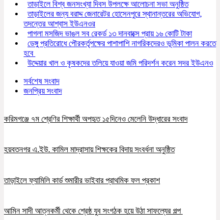
তাড়াইলে বিশ্ব জনসংখ্যা দিবস উপলক্ষে আলোচনা সভা অনুষ্ঠিত
তাড়াইলের জন্য বরাদ্দ জেনারেটর হোসেনপুরে স্থানান্তরের অভিযোগ,
তদন্তের আশ্বাস ইউএনওর
পাগলা মসজিদ ভাঙল সব রেকর্ড ১৩ দানবাক্সে প্রায় ১৬ কোটি টাকা
ডেঙ্গু প্রতিরোধে পৌরকর্তৃপক্ষের পাশাপাশি নাগরিকদেরও ভূমিকা পালন করতে
হবে
উদ্দেয়ার খাল ও কৃষকদের তলিয়ে যাওয়া জমি পরিদর্শন করেন সদর ইউএনও
সর্বশেষ সংবাদ
জনপ্রিয় সংবাদ
করিমগঞ্জে ৭ম শ্রেণির শিক্ষার্থী অপহৃত ১৫দিনেও মেলেনি উদ্ধারের সংবাদ
হয়বতনগর এ.ইউ. কামিল মাদ্রাসায় শিক্ষকের বিদায় সংবর্ধনা অনুষ্ঠিত
তাড়াইলে ফ্যামিলি কার্ড শুমারীর ভাইবার প্রাথমিক ফল প্রকাশ
আমিন সাদী আত্নকর্মী থেকে শ্রেষ্ঠ যুব সংগঠক হয়ে উঠা সাফল্যের গল্প