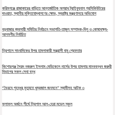
করিমগঞ্জে রাজাকারের বাড়িতে আন্তর্জাতিক অপরাধ ট্রাইব্যুনাল প্রসিকিউটরের
দাওয়াত, স্থানীয় মুক্তিযোদ্ধাগণের ক্ষোভ, স্বরাষ্ট্র মন্ত্রণালয়ে অভিযোগ
বড়বাজার ব্যবসায়ী সমিতির নির্বাচনে সভাপতি-তাজুল সম্পাদক-দিলু ও কোষাধক্ষ্য-
আলমগীর নির্বাচিত
ত্রিশালে সাংবাদিকের উপর হামলাকারী সন্ত্রাসী বাবু গ্রেফতার
কিশোরগঞ্জ সৈয়দ নজরুল ইসলাম মেডিকেলে নার্সের উপর হামলায় মানববন্ধন জরুরী
বিভাগের সকল সেবা বন্ধ
“ভৈরবে গৃহবধুর মৃত্যুতে ধুম্রজাল জনমনে” স্বামীসহ আটক ৩
ফলাফল অর্জনে শীর্ষে ত্রিশাল আল-হেরা মডেল স্কুল