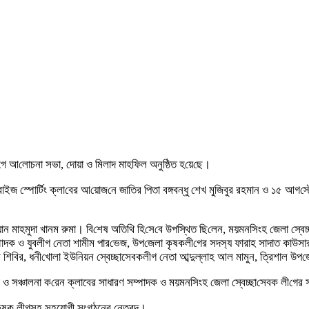
‌গে আ‌লোচনা সভা, দোয়া ও মিলাদ মাহ‌ফিল অনু‌ষ্ঠিত হ‌য়ে‌ছে।
নরাইজ স্পো‌র্টিং ক্লা‌বের আ‌য়োজ‌নে জা‌তির পিতা বঙ্গবন্ধু শেখ মু‌জিবুর রহমান ও ১৫ 
্যান মাহমুদা খানম রুমা। বি‌শেষ অ‌তি‌থি হি‌সে‌বে উপ‌স্থিত ছি‌লেন, ময়মন‌সিংহ জেলা স্বেচ
াদক ও যুবল‌ীগ নেতা শামীম পার‌ভেজ, উপ‌জেলা কৃষকলী‌গের সদস‌্য ফারাহ সাদাত কাউসার,
ি‌বির, ধনী‌খোলা ইউ‌নিয়ন স্বেচ্ছাসেবকলীগ নেতা আব্দুল্লাহ আল মামুন, ত্রিশাল উপ‌জে
রিফ ও সঞ্চালনা ক‌রেন ক্লাবের সাধারণ সম্পাদক ও ময়মন‌সিংহ জেলা স্বেচ্ছা‌সেবক লী‌গের
কৃষক লীগসহ সহযোগী সংগঠনের নেতৃবৃন্দ।