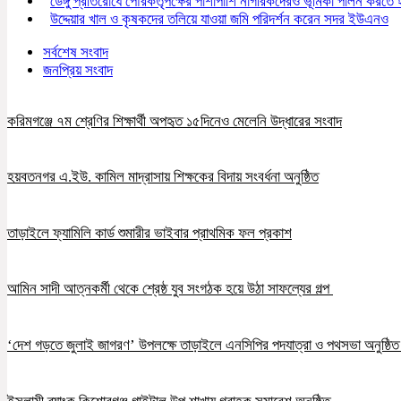
ডেঙ্গু প্রতিরোধে পৌরকর্তৃপক্ষের পাশাপাশি নাগরিকদেরও ভূমিকা পালন করতে
উদ্দেয়ার খাল ও কৃষকদের তলিয়ে যাওয়া জমি পরিদর্শন করেন সদর ইউএনও
সর্বশেষ সংবাদ
জনপ্রিয় সংবাদ
করিমগঞ্জে ৭ম শ্রেণির শিক্ষার্থী অপহৃত ১৫দিনেও মেলেনি উদ্ধারের সংবাদ
হয়বতনগর এ.ইউ. কামিল মাদ্রাসায় শিক্ষকের বিদায় সংবর্ধনা অনুষ্ঠিত
তাড়াইলে ফ্যামিলি কার্ড শুমারীর ভাইবার প্রাথমিক ফল প্রকাশ
আমিন সাদী আত্নকর্মী থেকে শ্রেষ্ঠ যুব সংগঠক হয়ে উঠা সাফল্যের গল্প
‘দেশ গড়তে জুলাই জাগরণ’ উপলক্ষে তাড়াইলে এনসিপির পদযাত্রা ও পথসভা অনুষ্ঠি