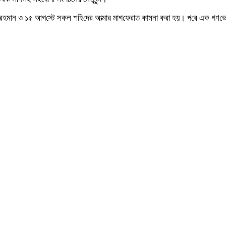
মু‌জিবুর রহমান ও ১৫ আগ‌স্টে সকল শহি‌দের আত্মার মাগ‌ফেরাত কামনা করা হয়। প‌রে এক গণ