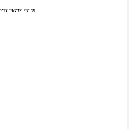
‌ভো‌জের আ‌য়োজন করা হয়।