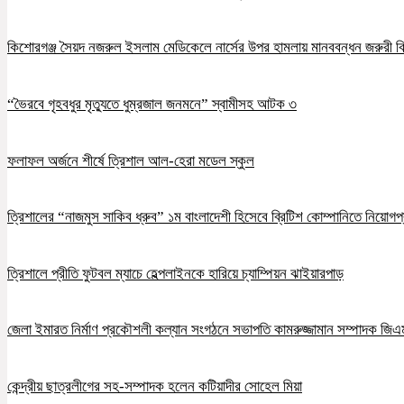
কিশোরগঞ্জ সৈয়দ নজরুল ইসলাম মেডিকেলে নার্সের উপর হামলায় মানববন্ধন জরুরী ব
“ভৈরবে গৃহবধুর মৃত্যুতে ধুম্রজাল জনমনে” স্বামীসহ আটক ৩
ফলাফল অর্জনে শীর্ষে ত্রিশাল আল-হেরা মডেল স্কুল
ত্রিশালের “নাজমুস সাকিব ধ্রুব” ১ম বাংলাদেশী হিসেবে ব্রিটিশ কোম্পানিতে নিয়োগপ্
ত্রিশালে প্রীতি ফুটবল ম্যাচে হেল্পলাইনকে হারিয়ে চ্যাম্পিয়ন ঝাইয়ারপাড়
জেলা ইমারত নির্মাণ প্রকৌশলী কল্যান সংগঠনে সভাপতি কামরুজ্জামান সম্পাদক জি
কেন্দ্রীয় ছাত্রলীগের সহ-সম্পাদক হলেন কটিয়াদীর সোহেল মিয়া