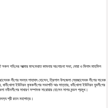
আগ‌স্টে সকল শহি‌দের আত্মার মাগ‌ফেরাত কামনায় আ‌লোচনা সভা, দোয়া ও মিলাদ মাহ‌ফিল
্ছা‌সেবক লী‌গের সদস‌্য শাহাদাৎ হো‌সেন, ত্রিশাল উপ‌জেলা স্বেচ্ছা‌সেবক লী‌গের সা‌বেক
 ধানী‌খোলা ইউ‌নিয়ন কৃষকলী‌গের সভাপ‌তি আঃ সাত্তার, ধনী‌খোলা ইউ‌নিয়ন যুবলী‌গের
লা নবীনলী‌গের সাধারণ সম্পাদক সা‌রোয়ার হো‌সেন সাগর মন্ডল প্রমুখ।
 সদস‌্য শ্রী রতন মহাপাত্র।