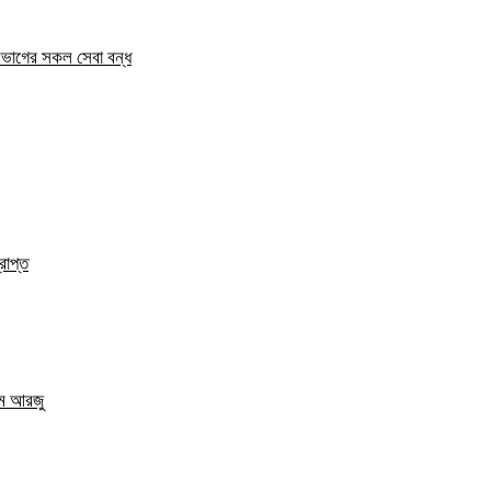
িভাগের সকল সেবা বন্ধ
রাপ্ত
এম আরজু