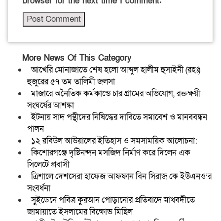
browser for the next time I comment.
More News Of This Category
আখেরি মোনাজাতে শেষ হলো আব্দুল হালীম হুসাইনী (রহঃ)
হুজুরের ৫৭ তম তালিমী জলসা
মাজারে অনৈতিক কর্মকান্ডে চার গ্রামের অভিযোগ, রক্তক্ষয়ী
সংঘর্ষের আশঙ্কা
ইটনায় সাদ পন্থীদের নিষিদ্ধের দাবিতে সমাবেশ ও মানববন্ধন
পালন
১২ রবিউল আউয়ালের ইতিহাস ও সমসাময়িক আলোচনা:
কিশোরগঞ্জে দৃষ্টিনন্দন মসজিদ নির্মাণ করে দিলেন এক
সিলেটে প্রবাসী
ত্রিশালে দেশসেরা হাফেজ আফফান বিন সিরাজ কে ইউএনও’র
সংবর্ধনা
সুইডেনে পবিত্র কুরআন পোড়ানোর প্রতিবাদে মাধবদীতে
জামায়াতে ইসলামের বিক্ষোভ মিছিল