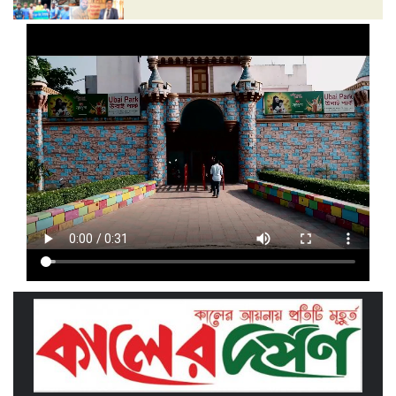
‘দেশ গড়তে জুলাই জাগরণ’ উপলক্ষে
তাড়াইলে এনসিপির পদযাত্রা ও পথসভা
অনুষ্ঠিত
ইসলামী ব্যাংক কিশোরগঞ্জ গাইটাল উপ শাখায়
গ্রাহক সমাবেশ অনুষ্ঠিত
মাধবদীতে এস ডি আইটি ট্রেনিং ইনস্টিটিউট
বিনামূল্যে দক্ষতা প্রশিক্ষণের অ্যাসেসমেন্ট
অনুষ্ঠিত
তাড়াইলে দুই শতাধিক শিক্ষকের অংশগ্রহণে
দিনব্যাপী প্রশিক্ষণ কর্মশালা অনুষ্ঠিত
পরিচ্ছন্ন নগরীর দাবিতে কিশোরগঞ্জ এপেক্স
ক্লাবের অবস্থান কর্মসূচি ও ডাস্টবিন বিতরণ