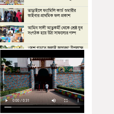
তাড়াইলে ফ্যামিলি কার্ড শুমারীর
ভাইবার প্রাথমিক ফল প্রকাশ
আমিন সাদী আত্নকর্মী থেকে শ্রেষ্ঠ যুব
সংগঠক হয়ে উঠা সাফল্যের গল্প
‘দেশ গড়তে জুলাই জাগরণ’ উপলক্ষে
তাড়াইলে এনসিপির পদযাত্রা ও পথসভা
অনুষ্ঠিত
ইসলামী ব্যাংক কিশোরগঞ্জ গাইটাল উপ
শাখায় গ্রাহক সমাবেশ অনুষ্ঠিত
মাধবদীতে এস ডি আইটি ট্রেনিং
ইনস্টিটিউট বিনামূল্যে দক্ষতা প্রশিক্ষণের
অ্যাসেসমেন্ট অনুষ্ঠিত
তাড়াইলে দুই শতাধিক শিক্ষকের