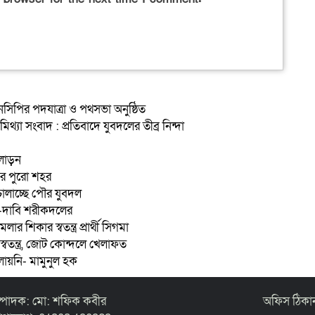
িপির পদযাত্রা ও পথসভা অনুষ্ঠিত
থ্যা সংবাদ : প্রতিবাদে যুবদলের তীব্র নিন্দা
আলোড়ন
ির পুরো শহর
া চালাচ্ছে পৌর যুবদল
দী-দাবি শরীকদলের
ার শিকার স্বতন্ত্র প্রার্থী সিগমা
বতন্ত্র, জোট কোন্দলে খেলাফত
লায়নি- মামুনুল হক
্পাদক: মো: শফিক কবীর
অফিস ঠিকান