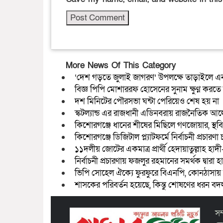
More News Of This Category
‘দেশ গড়তে জুলাই জাগরণ’ উপলক্ষে তাড়াইলে এনস
বিজ্ঞ পিপি মোশাররফ হোসেনের সুনাম ক্ষুণ্ন করতে মি
দশ মিনিটের পৌরসভা ঘন্টা পেরিয়েও শেষ হয় না
স্কটল্যান্ড এর রাজধানী এডিনবরায় রাজনৈতিক 
কিশোরগঞ্জে ধানের শীষের মিছিলে গণজোয়ার, স্থব
কিশোরগঞ্জে ডিজিটাল প্ল্যাটফর্মে নির্বাচনী প্রচারণ
১১দলীয় জোটের একমাত্র প্রার্থী হেদায়াতুল্লাহ হা
নির্বাচনী প্রচারণায় ফজলুর রহমানের সমর্থক দ্বারা হামল
ভিপি সোহেল ঐক্যে ফুরফুরে বিএনপি, কোনঠাসায় স্
শাসকের পরিবর্তন হয়েছে, কিন্তু শোষণের ধরন বদ
সম