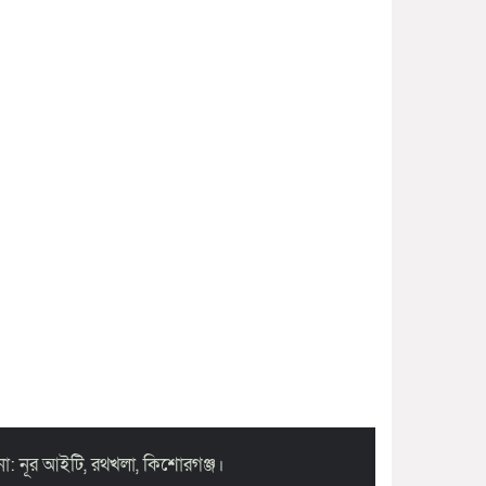
া: নূর আইটি, রথখলা, কিশোরগঞ্জ।