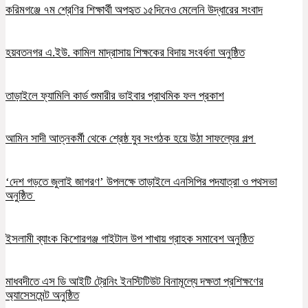
করিমগঞ্জে ৭ম শ্রেণির শিক্ষার্থী অপহৃত ১৫দিনেও মেলেনি উদ্ধারের সংবাদ
হয়বতনগর এ.ইউ. কামিল মাদ্রাসায় শিক্ষকের বিদায় সংবর্ধনা অনুষ্ঠিত
তাড়াইলে ফ্যামিলি কার্ড শুমারীর ভাইবার প্রাথমিক ফল প্রকাশ
আমিন সাদী আত্নকর্মী থেকে শ্রেষ্ঠ যুব সংগঠক হয়ে উঠা সাফল্যের গল্প
‘দেশ গড়তে জুলাই জাগরণ’ উপলক্ষে তাড়াইলে এনসিপির পদযাত্রা ও পথসভা
অনুষ্ঠিত
ইসলামী ব্যাংক কিশোরগঞ্জ গাইটাল উপ শাখায় গ্রাহক সমাবেশ অনুষ্ঠিত
মাধবদীতে এস ডি আইটি ট্রেনিং ইনস্টিটিউট বিনামূল্যে দক্ষতা প্রশিক্ষণের
অ্যাসেসমেন্ট অনুষ্ঠিত