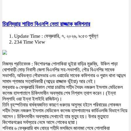
চিরনিদ্রায় শায়িত বিএনপি নেতা রাজ্জাক কমিশনার
Update Time : ফেব্রুয়ারি, ৭, ২০২৬, ৯:৫৩ পূর্বাহ্ণ
234 Time View
নিজস্ব প্রতিবেদক : কিশোরগঞ্জ শোলাকিয়া ভুইয়া বাড়ির মুরুব্বি, উকিল পাড়া
ধোপাবাড়ী মোড় নিবাসী জেলা বিএনপির সহ-সভাপতি, পৌর বিএনপির সাবেক
সভাপতি, অবিভক্ত পৌরসভার ৩নং ওয়ার্ডের সাবেক কমিশনার ও পুরান থানা আব্দুস
সামাদ প্লাজার সত্বাধিকারী (আব্দুর রাজ্জাক ভূঁইয়া) আর নেই।
শুক্রবার ৬ ফেব্রুয়ারি বিকাল সোয়া চারটায় শহীদ সৈয়দ নজরুল ইসলাম মেডিকেল
কলেজ হাসপাতালে চিকিৎসাধীন অবস্থায় শেষ নিশ্বাস ত্যাগ করেন। (ইন্না
লিল্লাহি ওয়া ইন্না ইলাইহি রাজিউন)।
তিনি বৃহস্পতিবার বার্ধক্যজনিত কারণে গুরুতর অসুস্থ হইলে পরিবারের লোকজন
শহীদ সৈয়দ নজরুল ইসলাম মেডিকেল কলেজ হাসপাতালের কার্ডিওলজি বিভাগে নিয়ে
আসেন। চিকিৎসাধীন অবস্থায় সেখানেই তার মৃত্যু হয়। উনার মৃত্যুতে
কিশোরগঞ্জের সর্বস্তরে নেমে আসে শোকের ছায়া।
শনিবার ৬ ফেব্রুয়ারি বাদ যোহর শহীদি মসজিদে জানাজা শেষে শোলাকিয়া