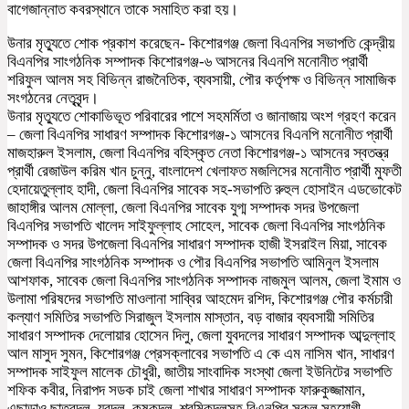
বাগেজান্নাত কবরস্থানে তাকে সমাহিত করা হয়।
উনার মৃত্যুতে শোক প্রকাশ করেছেন- কিশোরগঞ্জ জেলা বিএনপির সভাপতি কেন্দ্রীয়
বিএনপির সাংগঠনিক সম্পাদক কিশোরগঞ্জ-৬ আসনের বিএনপি মনোনীত প্রার্থী
শরিফুল আলম সহ বিভিন্ন রাজনৈতিক, ব্যবসায়ী, পৌর কর্তৃপক্ষ ও বিভিন্ন সামাজিক
সংগঠনের নেতৃবৃন্দ।
উনার মৃত্যুতে শোকাভিভূত পরিবারের পাশে সহমর্মিতা ও জানাজায় অংশ গ্রহণ করেন
– জেলা বিএনপির সাধারণ সম্পাদক কিশোরগঞ্জ-১ আসনের বিএনপি মনোনীত প্রার্থী
মাজহারুল ইসলাম, জেলা বিএনপির বহিস্কৃত নেতা কিশোরগঞ্জ-১ আসনের স্বতন্ত্র
প্রার্থী রেজাউল করিম খান চুন্নু, বাংলাদেশ খেলাফত মজলিসের মনোনীত প্রার্থী মুফতী
হেদায়েতুল্লাহ হাদী, জেলা বিএনপির সাবেক সহ-সভাপতি রুহুল হোসাইন এডভোকেট
জাহাঙ্গীর আলম মোল্লা, জেলা বিএনপির সাবেক যুগ্ম সম্পাদক সদর উপজেলা
বিএনপির সভাপতি খালেদ সাইফুল্লাহ সোহেল, সাবেক জেলা বিএনপির সাংগঠনিক
সম্পাদক ও সদর উপজেলা বিএনপির সাধারণ সম্পাদক হাজী ইসরাইল মিয়া, সাবেক
জেলা বিএনপির সাংগঠনিক সম্পাদক ও পৌর বিএনপির সভাপতি আমিনুল ইসলাম
আশফাক, সাবেক জেলা বিএনপির সাংগঠনিক সম্পাদক নাজমুল আলম, জেলা ইমাম ও
উলামা পরিষদের সভাপতি মাওলানা সাব্বির আহমেদ রশিদ, কিশোরগঞ্জ পৌর কর্মচারী
কল্যাণ সমিতির সভাপতি সিরাজুল ইসলাম মাস্তান, বড় বাজার ব্যবসায়ী সমিতির
সাধারণ সম্পাদক দেলোয়ার হোসেন দিলু, জেলা যুবদলের সাধারণ সম্পাদক আব্দুল্লাহ
আল মাসুদ সুমন, কিশোরগঞ্জ প্রেসক্লাবের সভাপতি এ কে এম নাসিম খান, সাধারণ
সম্পাদক সাইফুল মালেক চৌধুরী, জাতীয় সাংবাদিক সংস্থা জেলা ইউনিটের সভাপতি
শফিক কবীর, নিরাপদ সডক চাই জেলা শাখার সাধারণ সম্পাদক ফারুকুজ্জামান,
এছাড়াও ছাত্রদল, যুবদল, কৃষকদল, শ্রমিকদলসহ বিএনপির সকল সহযোগী