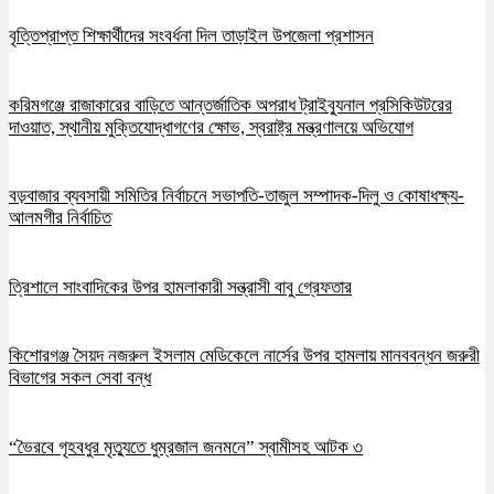
বৃত্তিপ্রাপ্ত শিক্ষার্থীদের সংবর্ধনা দিল তাড়াইল উপজেলা প্রশাসন
করিমগঞ্জে রাজাকারের বাড়িতে আন্তর্জাতিক অপরাধ ট্রাইব্যুনাল প্রসিকিউটরের
দাওয়াত, স্থানীয় মুক্তিযোদ্ধাগণের ক্ষোভ, স্বরাষ্ট্র মন্ত্রণালয়ে অভিযোগ
বড়বাজার ব্যবসায়ী সমিতির নির্বাচনে সভাপতি-তাজুল সম্পাদক-দিলু ও কোষাধক্ষ্য-
আলমগীর নির্বাচিত
ত্রিশালে সাংবাদিকের উপর হামলাকারী সন্ত্রাসী বাবু গ্রেফতার
কিশোরগঞ্জ সৈয়দ নজরুল ইসলাম মেডিকেলে নার্সের উপর হামলায় মানববন্ধন জরুরী
বিভাগের সকল সেবা বন্ধ
“ভৈরবে গৃহবধুর মৃত্যুতে ধুম্রজাল জনমনে” স্বামীসহ আটক ৩