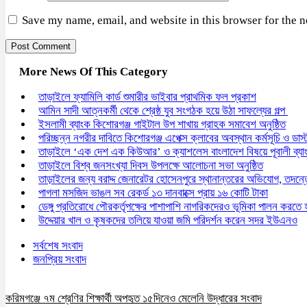
Save my name, email, and website in this browser for the 
More News Of This Category
তাড়াইলে ফ্যামিলি কার্ড শুমারীর ভাইবার প্রাথমিক ফল প্রকাশ
আমিন সাদী আত্নকর্মী থেকে শ্রেষ্ঠ যুব সংগঠক হয়ে উঠা সাফল্যের গল্প
ইসলামী ব্যাংক কিশোরগঞ্জ গাইটাল উপ শাখায় গ্রাহক সমাবেশ অনুষ্ঠিত
পরিচ্ছন্ন নগরীর দাবিতে কিশোরগঞ্জ এপেক্স ক্লাবের অবস্থান কর্মসূচি ও ডাস
তাড়াইলে ‘এক দেশ এক কিউআর’ ও ক্যাশলেস বাংলাদেশ বিষয়ে পূবালী ব্য
তাড়াইলে বিশ্ব জনসংখ্যা দিবস উপলক্ষে আলোচনা সভা অনুষ্ঠিত
তাড়াইলের জন্য বরাদ্দ জেনারেটর হোসেনপুরে স্থানান্তরের অভিযোগ, তদ
পাগলা মসজিদ ভাঙল সব রেকর্ড ১৩ দানবাক্সে প্রায় ১৬ কোটি টাকা
ডেঙ্গু প্রতিরোধে পৌরকর্তৃপক্ষের পাশাপাশি নাগরিকদেরও ভূমিকা পালন করতে
উদ্দেয়ার খাল ও কৃষকদের তলিয়ে যাওয়া জমি পরিদর্শন করেন সদর ইউএনও
সর্বশেষ সংবাদ
জনপ্রিয় সংবাদ
করিমগঞ্জে ৭ম শ্রেণির শিক্ষার্থী অপহৃত ১৫দিনেও মেলেনি উদ্ধারের সংবাদ