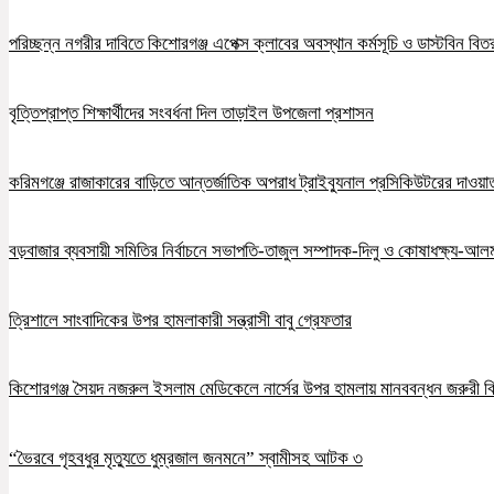
পরিচ্ছন্ন নগরীর দাবিতে কিশোরগঞ্জ এপেক্স ক্লাবের অবস্থান কর্মসূচি ও ডাস্টবিন বিত
বৃত্তিপ্রাপ্ত শিক্ষার্থীদের সংবর্ধনা দিল তাড়াইল উপজেলা প্রশাসন
করিমগঞ্জে রাজাকারের বাড়িতে আন্তর্জাতিক অপরাধ ট্রাইব্যুনাল প্রসিকিউটরের দাওয়াত, 
বড়বাজার ব্যবসায়ী সমিতির নির্বাচনে সভাপতি-তাজুল সম্পাদক-দিলু ও কোষাধক্ষ্য-আলমগ
ত্রিশালে সাংবাদিকের উপর হামলাকারী সন্ত্রাসী বাবু গ্রেফতার
কিশোরগঞ্জ সৈয়দ নজরুল ইসলাম মেডিকেলে নার্সের উপর হামলায় মানববন্ধন জরুরী ব
“ভৈরবে গৃহবধুর মৃত্যুতে ধুম্রজাল জনমনে” স্বামীসহ আটক ৩