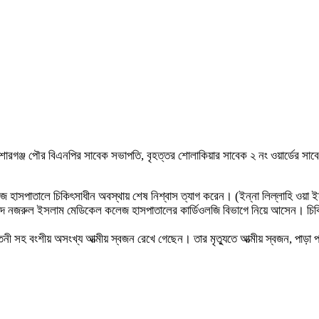
গঞ্জ পৌর বিএনপির সাবেক সভাপতি, বৃহত্তর শোলাকিয়ার সাবেক ২ নং ওয়ার্ডের সাবেক কমি
জ হাসপাতালে চিকিৎসাধীন অবস্থায় শেষ নিশ্বাস ত্যাগ করেন। (ইন্না লিল্লাহি ওয়া 
য়দ নজরুল ইসলাম মেডিকেল কলেজ হাসপাতালের কার্ডিওলজি বিভাগে নিয়ে আসেন। চিকি
াতনী সহ বংশীয় অসংখ্য আত্মীয় স্বজন রেখে গেছেন। তার মৃত্যুতে আত্মীয় স্বজন, পাড়া