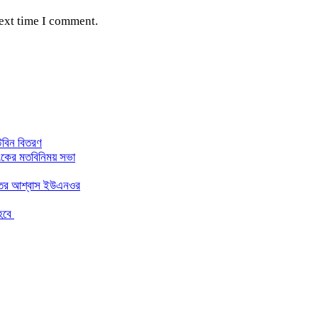
next time I comment.
্টবিন বিতরণ
াংকের মতবিনিময় সভা
ন্তের আশ্বাস ইউএনওর
 হবে