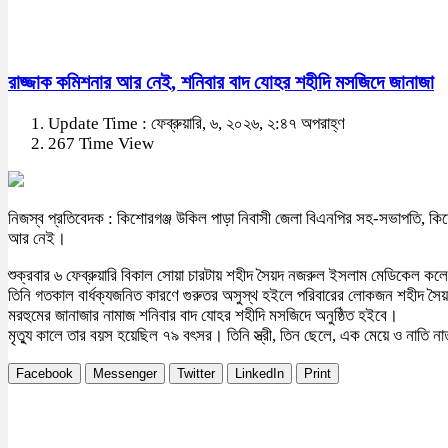
রাজ্জাক কমিশনার আর নেই, শনিবার বাদ যোহর শহীদি মসজিদে জানাজা
Update Time : ফেব্রুয়ারি, ৬, ২০২৬, ২:৪৭ অপরাহ্ণ
267 Time View
নিজস্ব প্রতিবেদক : কিশোরগঞ্জ উকিল পাড়া নিবাসী জেলা বিএনপির সহ-সভাপতি, কিশোর
আর নেই।
শুক্রবার ৬ ফেব্রুয়ারি বিকাল সোয়া চারটায় শহীদ সৈয়দ নজরুল ইসলাম মেডিকেল কলে
তিনি গতকাল বার্ধক্যজনিত কারণে গুরুতর অসুস্থ হইলে পরিবারের লোকজন শহীদ সৈ
মরহুমের জানাজার নামাজ শনিবার বাদ যোহর শহীদি মসজিদে অনুষ্ঠিত হইবে।
মৃত্যু কালে তার বয়স হয়েছিল ৭৯ বৎসর। তিনি স্ত্রী, তিন ছেলে, এক মেয়ে ও নাতি ন
Facebook
Messenger
Twitter
LinkedIn
Print