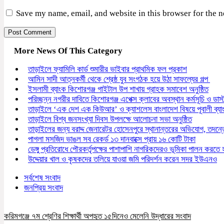
Save my name, email, and website in this browser for the 
More News Of This Category
তাড়াইলে ফ্যামিলি কার্ড শুমারীর ভাইবার প্রাথমিক ফল প্রকাশ
আমিন সাদী আত্নকর্মী থেকে শ্রেষ্ঠ যুব সংগঠক হয়ে উঠা সাফল্যের গল্প
ইসলামী ব্যাংক কিশোরগঞ্জ গাইটাল উপ শাখায় গ্রাহক সমাবেশ অনুষ্ঠিত
পরিচ্ছন্ন নগরীর দাবিতে কিশোরগঞ্জ এপেক্স ক্লাবের অবস্থান কর্মসূচি ও ডাস
তাড়াইলে ‘এক দেশ এক কিউআর’ ও ক্যাশলেস বাংলাদেশ বিষয়ে পূবালী ব্য
তাড়াইলে বিশ্ব জনসংখ্যা দিবস উপলক্ষে আলোচনা সভা অনুষ্ঠিত
তাড়াইলের জন্য বরাদ্দ জেনারেটর হোসেনপুরে স্থানান্তরের অভিযোগ, তদ
পাগলা মসজিদ ভাঙল সব রেকর্ড ১৩ দানবাক্সে প্রায় ১৬ কোটি টাকা
ডেঙ্গু প্রতিরোধে পৌরকর্তৃপক্ষের পাশাপাশি নাগরিকদেরও ভূমিকা পালন করতে
উদ্দেয়ার খাল ও কৃষকদের তলিয়ে যাওয়া জমি পরিদর্শন করেন সদর ইউএনও
সর্বশেষ সংবাদ
জনপ্রিয় সংবাদ
করিমগঞ্জে ৭ম শ্রেণির শিক্ষার্থী অপহৃত ১৫দিনেও মেলেনি উদ্ধারের সংবাদ