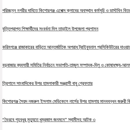
পরিচ্ছন্ন নগরীর দাবিতে কিশোরগঞ্জ এপেক্স ক্লাবের অবস্থান কর্মসূচি ও ডাস্টবিন বিত
বৃত্তিপ্রাপ্ত শিক্ষার্থীদের সংবর্ধনা দিল তাড়াইল উপজেলা প্রশাসন
করিমগঞ্জে রাজাকারের বাড়িতে আন্তর্জাতিক অপরাধ ট্রাইব্যুনাল প্রসিকিউটরের দাওয়াত, 
বড়বাজার ব্যবসায়ী সমিতির নির্বাচনে সভাপতি-তাজুল সম্পাদক-দিলু ও কোষাধক্ষ্য-আলমগ
ত্রিশালে সাংবাদিকের উপর হামলাকারী সন্ত্রাসী বাবু গ্রেফতার
কিশোরগঞ্জ সৈয়দ নজরুল ইসলাম মেডিকেলে নার্সের উপর হামলায় মানববন্ধন জরুরী ব
“ভৈরবে গৃহবধুর মৃত্যুতে ধুম্রজাল জনমনে” স্বামীসহ আটক ৩