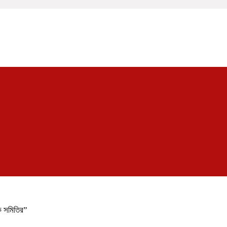
িক সমিতির”