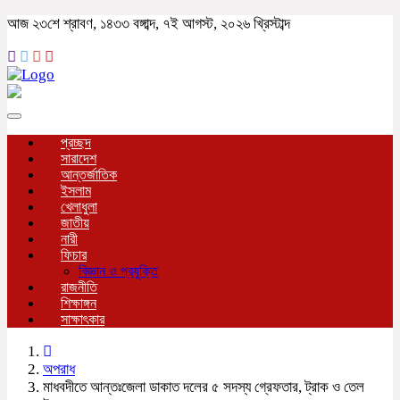
আজ ২৩শে শ্রাবণ, ১৪৩৩ বঙ্গাব্দ, ৭ই আগস্ট, ২০২৬ খ্রিস্টাব্দ
Toggle
navigation
প্রচ্ছদ
সারাদেশ
আন্তর্জাতিক
ইসলাম
খেলাধুলা
জাতীয়
নারী
ফিচার
বিজ্ঞান ও প্রযুক্তি
রাজনীতি
শিক্ষাঙ্গন
সাক্ষাৎকার
অপরাধ
মাধবদীতে আন্তঃজেলা ডাকাত দলের ৫ সদস্য গ্রেফতার, ট্রাক ও তেল