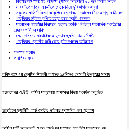
কিশোরগঞ্জ পাসপোর্ট অফিসে র‍্যাবের অভিযানে ২০ জন দালাল আটক
মাধবদীতে ছাত্রদলকর্মীকে ডেকে নিয়ে ছুরিকাঘাতে হত্যা
স্কুলের মাঠে শিক্ষিকাকে কুপিয়ে রক্তাক্ত, কোলের শিশুকে পুকুরে নিক্ষেপ
পাকুন্দিয়ায় স্ত্রীকে কুপিয়ে হত্যা করে স্বামী পলাতক
সাংবাদিক জাহাঙ্গীর কিরণকে হত্যার হুমকি ‘বিভিন্ন সাংবাদিক সংগঠনের
নিন্দা ও শাস্তির দাবি’
নেতা পরিচয়ে সাংবাদিককে হত্যার হুমকি, থানায় জিডি
পাকুন্দিয়ায় প্রবাসীর জমি জোরপূর্বক দখলের অভিযোগ
সর্বশেষ সংবাদ
জনপ্রিয় সংবাদ
করিমগঞ্জে ৭ম শ্রেণির শিক্ষার্থী অপহৃত ১৫দিনেও মেলেনি উদ্ধারের সংবাদ
হয়বতনগর এ.ইউ. কামিল মাদ্রাসায় শিক্ষকের বিদায় সংবর্ধনা অনুষ্ঠিত
তাড়াইলে ফ্যামিলি কার্ড শুমারীর ভাইবার প্রাথমিক ফল প্রকাশ
আমিন সাদী আত্নকর্মী থেকে শ্রেষ্ঠ যুব সংগঠক হয়ে উঠা সাফল্যের গল্প