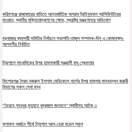
করিমগঞ্জে রাজাকারের বাড়িতে আন্তর্জাতিক অপরাধ ট্রাইব্যুনাল প্রসিকিউটরের
দাওয়াত, স্থানীয় মুক্তিযোদ্ধাগণের ক্ষোভ, স্বরাষ্ট্র মন্ত্রণালয়ে অভিযোগ
বড়বাজার ব্যবসায়ী সমিতির নির্বাচনে সভাপতি-তাজুল সম্পাদক-দিলু ও কোষাধক্ষ্য-
আলমগীর নির্বাচিত
ত্রিশালে সাংবাদিকের উপর হামলাকারী সন্ত্রাসী বাবু গ্রেফতার
কিশোরগঞ্জ সৈয়দ নজরুল ইসলাম মেডিকেলে নার্সের উপর হামলায় মানববন্ধন জরুরী
বিভাগের সকল সেবা বন্ধ
“ভৈরবে গৃহবধুর মৃত্যুতে ধুম্রজাল জনমনে” স্বামীসহ আটক ৩
ফলাফল অর্জনে শীর্ষে ত্রিশাল আল-হেরা মডেল স্কুল