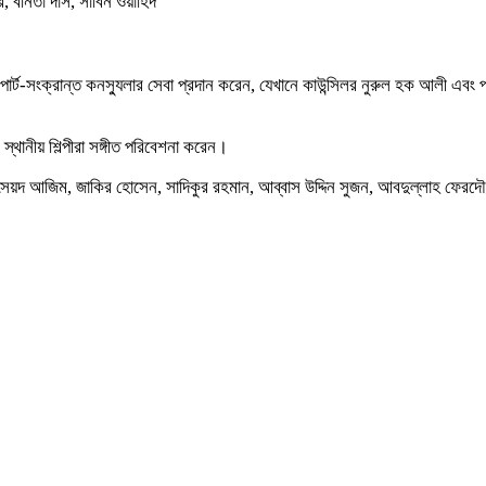
র, বনিতা দাস, সাবিন ওয়াহিদ
র্ট-সংক্রান্ত কনস্যুলার সেবা প্রদান করেন, যেখানে কাউন্সিলর নুরুল হক আলী এবং 
 স্থানীয় শিল্পীরা সঙ্গীত পরিবেশনা করেন।
, সৈয়দ আজিম, জাকির হোসেন, সাদিকুর রহমান, আব্বাস উদ্দিন সুজন, আবদুল্লাহ ফে