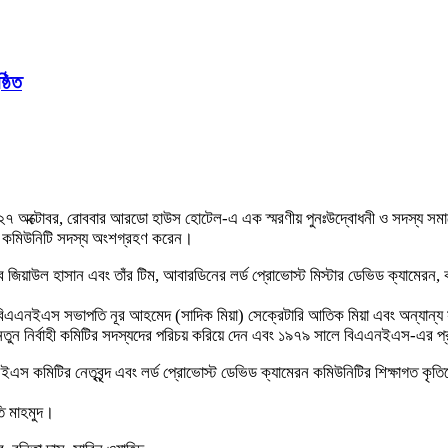
ঠিত
তি ২৭ অক্টোবর, রোববার আরডো হাউস হোটেল-এ এক স্মরণীয় পুনঃউদ্বোধনী ও সদস্য সমা
ি কমিউনিটি সদস্য অংশগ্রহণ করেন।
়াউল হাসান এবং তাঁর টিম, আবারডিনের লর্ড প্রোভোস্ট মিস্টার ডেভিড ক্যামেরন, কাউ
িএএনইএস সভাপতি নূর আহমেদ (সাদিক মিয়া) সেক্রেটারি আতিক মিয়া এবং অন্যান্য 
 নির্বাহী কমিটির সদস্যদের পরিচয় করিয়ে দেন এবং ১৯৭৯ সালে বিএএনইএস-এর প্রতি
ইএস কমিটির নেতৃবৃন্দ এবং লর্ড প্রোভোস্ট ডেভিড ক্যামেরন কমিউনিটির শিক্ষাগত কৃতিত্বের
তি মাহমুদ।