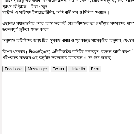
হায়ার/অ্যাডভান্সড হায়ার-এ ফায়েজ রশিদ, সাংগিদ রহমান, মোহাম্মদ মুয়াজ, জারা আমি
প্রথম ডিগ্রিতে – ইভা খাতুন
মাস্টার্স-এ সাইয়েদ ইশায়াত উদ্দিন, আখি রানী দাস ও মিথিলা দেওয়ান।
এছাড়াও ম্যানচেস্টার থেকে আসা সহকারী হাইকমিশনের দল উপস্থিত সদস্যদের পাসপো
গুরুত্বপূর্ণ ভূমিকা পালন করেন।
অনুষ্ঠানে অতিথিদের জন্য ছিল সুস্বাদু খাবার ও প্রাণবন্ত সাংস্কৃতিক অনুষ্ঠান, যেখানে
বিশেষ ধন্যবাদ ( বিএএনইএস) এক্সিকিউটিভ কমিটির সদস্যবৃন্দ- রহমান আলী বাদশা
পরিশ্রমের মাধ্যমে এই অনুষ্ঠান সফলভাবে আয়োজন ও সম্পন্ন হয়েছে।
Facebook
Messenger
Twitter
LinkedIn
Print