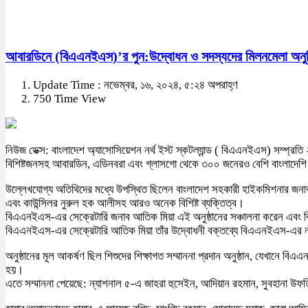
আবারডিনে (বিএএনইএস)’র পুন:উদ্বোধন ও সদস্যদের মিলনমেলা অনুষ্
Update Time : নভেম্বর, ১৬, ২০২৪, ৫:২৪ অপরাহ্ণ
750 Time View
নিউজ ডেক্স: বাংলাদেশ অ্যাসোসিয়েশন নর্থ ইস্ট স্কটল্যান্ড ( বিএএনইএস) সম্প্র
বিশিষ্টজনসহ আবারডিন, এডিনবরা এবং গ্লাসগো থেকে ৩০০ জনেরও বেশি বাংলাদেশ
উল্লেখযোগ্য অতিথিদের মধ্যে উপস্থিত ছিলেন বাংলাদেশ সহকারী হাইকমিশনার জনাব জিয
এবং কাউন্সিলর নুরুল হক আলীসহ আরও অনেক বিশিষ্ট ব্যক্তিত্ব।
বিএএনইএস-এর সেক্রেটারি জনাব আতিক মিয়া এই অনুষ্ঠানের সঞ্চালনা করেন এবং ব
বিএএনইএস-এর সেক্রেটারি আতিক মিয়া তাঁর উদ্বোধনী বক্তব্যে বিএএনইএস-এর নতুন
অনুষ্ঠানের মূল আকর্ষণ ছিল শিশুদের শিক্ষাগত সম্মাননা প্রদান অনুষ্ঠান, যেখানে বিএএন
হয়।
এতে সম্মাননা পেয়েছে: ন্যাশনাল ৫-এ জাহরা হুসেইন, আদিয়ান রহমান, সুবহানা উফ