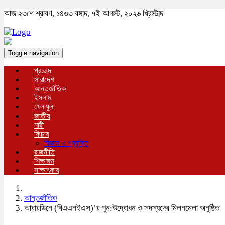
আজ ২৩শে শ্রাবণ, ১৪৩৩ বঙ্গাব্দ, ৭ই আগস্ট, ২০২৬ খ্রিস্টাব্দ
Toggle navigation
প্রচ্ছদ
সারাদেশ
আন্তর্জাতিক
ইসলাম
খেলাধুলা
জাতীয়
নারী
ফিচার
বিজ্ঞান ও প্রযুক্তি
রাজনীতি
শিক্ষাঙ্গন
সাক্ষাৎকার
আন্তর্জাতিক
আবারডিনে (বিএএনইএস)’র পুন:উদ্বোধন ও সদস্যদের মিলনমেলা অনুষ্ঠিত