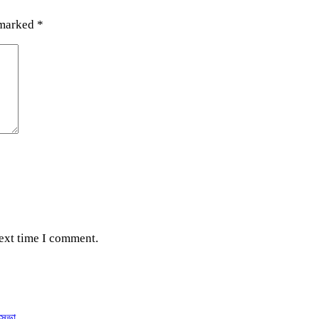
 marked
*
next time I comment.
 সভা