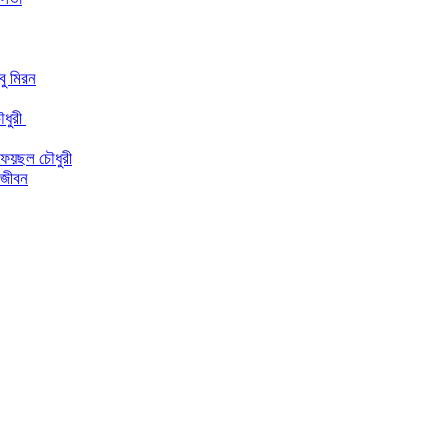
আবু মিরন
ৌধুরী
য ফয়ছল চৌধুরী
 জীবন