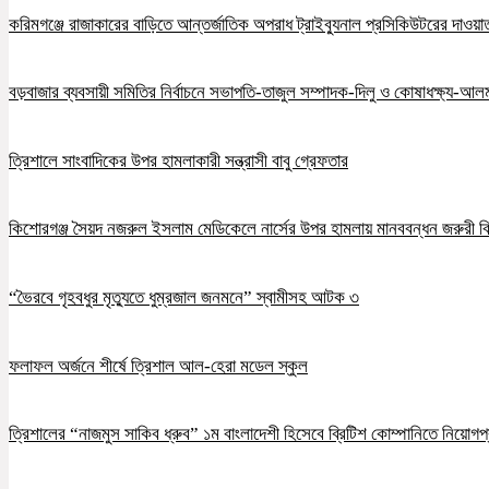
করিমগঞ্জে রাজাকারের বাড়িতে আন্তর্জাতিক অপরাধ ট্রাইব্যুনাল প্রসিকিউটরের দাওয়াত, 
বড়বাজার ব্যবসায়ী সমিতির নির্বাচনে সভাপতি-তাজুল সম্পাদক-দিলু ও কোষাধক্ষ্য-আলমগ
ত্রিশালে সাংবাদিকের উপর হামলাকারী সন্ত্রাসী বাবু গ্রেফতার
কিশোরগঞ্জ সৈয়দ নজরুল ইসলাম মেডিকেলে নার্সের উপর হামলায় মানববন্ধন জরুরী ব
“ভৈরবে গৃহবধুর মৃত্যুতে ধুম্রজাল জনমনে” স্বামীসহ আটক ৩
ফলাফল অর্জনে শীর্ষে ত্রিশাল আল-হেরা মডেল স্কুল
ত্রিশালের “নাজমুস সাকিব ধ্রুব” ১ম বাংলাদেশী হিসেবে ব্রিটিশ কোম্পানিতে নিয়োগপ্