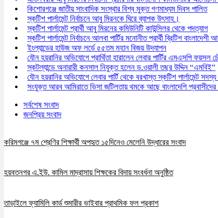
কিশোরগঞ্জে জাতীয় সাংবাদিক সংস্থার বিশ্ব মুক্ত গণমাধ্যম দিবস পালিত
স্কটিশ পার্লামেন্ট নির্বাচনে আবু মিরনকে ঘিরে ব্যাপক উৎসাহ।
স্কটিশ পার্লামেন্ট প্রার্থী আবু মিরনের কমিউনিটি কাউন্সিলর থেকে পদত্যাগ
স্কটিশ পার্লামেন্ট নির্বাচনে আলবা পার্টির মনোনীত প্রার্থী ব্রিটিশ বাংলাদেশী 
ইংল্যান্ডের হাউজ অফ লর্ডে ৫৫তম মহান বিজয় উদযাপন
যৌন হয়রানির অভিযোগে প্রার্থিতা হারালেন লেবার পার্টির এমএসপি ফয়সল চ
স্কটল্যান্ডে অনারারী কনসাল নিযুক্ত হলেন ড.ওয়ালী তছর উদ্দিন “এমবিই”
যৌন হয়রানির অভিযোগে লেবার পার্টি থেকে বরখাস্ত স্কটিশ পার্লামেন্ট সদস্
সংযুক্ত আরব আমিরাতে ভিসা জটিলতায় থমকে আছে বাংলাদেশি প্রবাসীদের
সর্বশেষ সংবাদ
জনপ্রিয় সংবাদ
করিমগঞ্জে ৭ম শ্রেণির শিক্ষার্থী অপহৃত ১৫দিনেও মেলেনি উদ্ধারের সংবাদ
হয়বতনগর এ.ইউ. কামিল মাদ্রাসায় শিক্ষকের বিদায় সংবর্ধনা অনুষ্ঠিত
তাড়াইলে ফ্যামিলি কার্ড শুমারীর ভাইবার প্রাথমিক ফল প্রকাশ