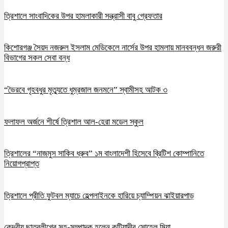
ত্রিশালে সাংবাদিকের উপর হামলাকারী সন্ত্রাসী বাবু গ্রেফতার
কিশোরগঞ্জ সৈয়দ নজরুল ইসলাম মেডিকেলে নার্সের উপর হামলায় মানববন্ধন জরুরী
বিভাগের সকল সেবা বন্ধ
“ভৈরবে গৃহবধুর মৃত্যুতে ধুম্রজাল জনমনে” স্বামীসহ আটক ৩
ফলাফল অর্জনে শীর্ষে ত্রিশাল আল-হেরা মডেল স্কুল
ত্রিশালের “নাজমুস সাকিব ধ্রুব” ১ম বাংলাদেশী হিসেবে ব্রিটিশ কোম্পানিতে
নিয়োগপ্রাপ্ত
ত্রিশালে প্রীতি ফুটবল ম্যাচে হেল্পলাইনকে হারিয়ে চ্যাম্পিয়ন ঝাইয়ারপাড়
কেন্দ্রীয় ছাত্রলীগের সহ-সম্পাদক হলেন কটিয়াদীর সোহেল মিয়া