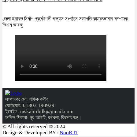
জেলা ইমারত নির্মাণ প্রকৌশলী কল্যান সংগঠনে সভাপতি কামরুজ্জামান সম্পাদক
জিএম আরজু
সম্পাদক: মো: শফিক কবীর
যোগাযোগ: 01303 190929
ইমেইল: mskabirbdk@gmail.com
অফিস ঠিকানা: নূর আইটি, রথখলা, কিশোরগঞ্জ।
© All rights reserved © 2024
Design & Developed BY :
NooR IT