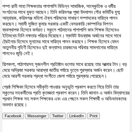
পম্পা রানী সাহা শিক্ষকতার পাশাপাশি বিভিন্ন সামাজিক, সাংস্কৃতিক ও ধর্মীয়
সংগঠনের সাথে যুক্ত আছেন। তিনি করিমগঞ্জ পূজা উদযাপন পৌর কমিটির যুগ্ম
আহ্বায়ক, করিমগঞ্জ মহিলা ঐক্য পরিষদের সাধারণ সম্পাদকের দায়িত্ব পালন
করছেন। স্বামী সুজিত কুমার সরকার একটি বেসরকারি কোম্পানির বিপণন
ব্যবস্থাপক হিসেবে কর্মরত। স্কুলে পাঠদানের পাশাপাশি কাব শিক্ষক হিসেবেও
ইতিমধ্যে তিনি দক্ষতার পরিচয় দিয়েছেন। স্কাউট উডব্যাজ অর্জনের সাথে সাথে
ট্রেইনার হিসেবে সুনামের সাথে দায়িত্ব পালন করছেন। শিক্ষক হিসেবে যেমন
অতুলনীয় গৃহিণী হিসেবেও দুই কন্যাসহ চারজনের পরিবার সামলানোর দায়িত্ব
পালনেও জুড়ি নেই।
শিল্পকলা, পাঠাগারসহ সৃজনশীল প্রতিষ্ঠান গুলোর সাথে রয়েছে তার আত্মার টান। বড়
মেয়ে অদ্রিজা সরকার আরাধ্যা জাতীয় পর্যায়ে নৃত্যে পুরস্কার অর্জন করেন। ছোট
মেয়ে আরশী সরকার শ্রদ্ধা সংগীতে জেলা পর্যায়ে পুরস্কার পেয়েছেন।
শ্রেষ্ঠ শিক্ষিকা হিসেবে স্বীকৃতি পাওয়ার অনুভূতি প্রকাশ করতে গিয়ে তিনি তার
স্কুলের সহকর্মীদের প্রতি কৃতজ্ঞতা প্রকাশ করেন। তিনি জানান এ অর্জন বিদ্যালয়ের
প্রধান শিক্ষক সহ সকল শিক্ষকের এবং এর পেছনে সকল শিক্ষার্থী ও অভিভাবকদের
অবদান রয়েছে।
Facebook
Messenger
Twitter
LinkedIn
Print