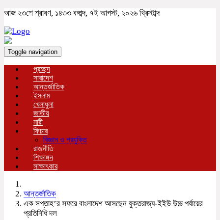
আজ ২৩শে শ্রাবণ, ১৪৩৩ বঙ্গাব্দ, ৭ই আগস্ট, ২০২৬ খ্রিস্টাব্দ
Toggle navigation
প্রচ্ছদ
সারাদেশ
আন্তর্জাতিক
ইসলাম
খেলাধুলা
জাতীয়
নারী
ফিচার
বিজ্ঞান ও প্রযুক্তি
রাজনীতি
শিক্ষাঙ্গন
সাক্ষাৎকার
আন্তর্জাতিক
এক সপ্তাহ’র সফরে বাংলাদেশ আসছেন যুক্তরাজ্য-ইইউ উচ্চ পর্যায়ের
প্রতিনিধি দল