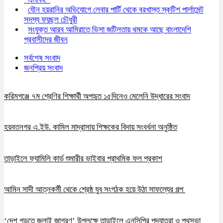
যৌন হয়রানির অভিযোগে লেবার পার্টি থেকে বরখাস্ত স্কটিশ পার্লামেন্ট
সদস্য ফয়ছল চৌধুরী
সংযুক্ত আরব আমিরাতে ভিসা জটিলতায় থমকে আছে বাংলাদেশি
প্রবাসীদের জীবন
সর্বশেষ সংবাদ
জনপ্রিয় সংবাদ
করিমগঞ্জে ৭ম শ্রেণির শিক্ষার্থী অপহৃত ১৫দিনেও মেলেনি উদ্ধারের সংবাদ
হয়বতনগর এ.ইউ. কামিল মাদ্রাসায় শিক্ষকের বিদায় সংবর্ধনা অনুষ্ঠিত
তাড়াইলে ফ্যামিলি কার্ড শুমারীর ভাইবার প্রাথমিক ফল প্রকাশ
আমিন সাদী আত্নকর্মী থেকে শ্রেষ্ঠ যুব সংগঠক হয়ে উঠা সাফল্যের গল্প
‘দেশ গড়তে জুলাই জাগরণ’ উপলক্ষে তাড়াইলে এনসিপির পদযাত্রা ও পথসভা