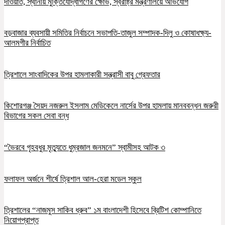
দাওয়াত, স্থানীয় মুক্তিযোদ্ধাগণের ক্ষোভ, স্বরাষ্ট্র মন্ত্রণালয়ে অভিযোগ
বড়বাজার ব্যবসায়ী সমিতির নির্বাচনে সভাপতি-তাজুল সম্পাদক-দিলু ও কোষাধক্ষ্য-
আলমগীর নির্বাচিত
ত্রিশালে সাংবাদিকের উপর হামলাকারী সন্ত্রাসী বাবু গ্রেফতার
কিশোরগঞ্জ সৈয়দ নজরুল ইসলাম মেডিকেলে নার্সের উপর হামলায় মানববন্ধন জরুরী
বিভাগের সকল সেবা বন্ধ
“ভৈরবে গৃহবধুর মৃত্যুতে ধুম্রজাল জনমনে” স্বামীসহ আটক ৩
ফলাফল অর্জনে শীর্ষে ত্রিশাল আল-হেরা মডেল স্কুল
ত্রিশালের “নাজমুস সাকিব ধ্রুব” ১ম বাংলাদেশী হিসেবে ব্রিটিশ কোম্পানিতে
নিয়োগপ্রাপ্ত