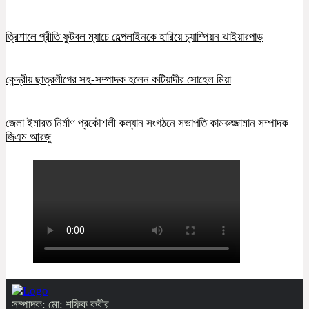
ত্রিশালে প্রীতি ফুটবল ম্যাচে হেল্পলাইনকে হারিয়ে চ্যাম্পিয়ন ঝাইয়ারপাড়
কেন্দ্রীয় ছাত্রলীগের সহ-সম্পাদক হলেন কটিয়াদীর সোহেল মিয়া
জেলা ইমারত নির্মাণ প্রকৌশলী কল্যান সংগঠনে সভাপতি কামরুজ্জামান সম্পাদক
জিএম আরজু
সম্পাদক: মো: শফিক কবীর