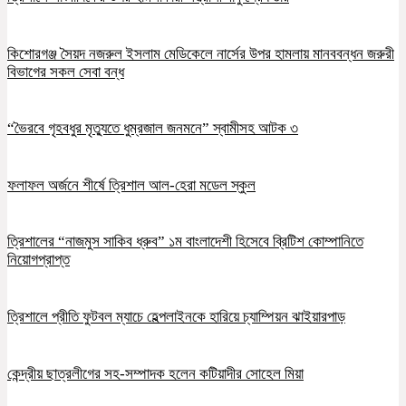
কিশোরগঞ্জ সৈয়দ নজরুল ইসলাম মেডিকেলে নার্সের উপর হামলায় মানববন্ধন জরুরী
বিভাগের সকল সেবা বন্ধ
“ভৈরবে গৃহবধুর মৃত্যুতে ধুম্রজাল জনমনে” স্বামীসহ আটক ৩
ফলাফল অর্জনে শীর্ষে ত্রিশাল আল-হেরা মডেল স্কুল
ত্রিশালের “নাজমুস সাকিব ধ্রুব” ১ম বাংলাদেশী হিসেবে ব্রিটিশ কোম্পানিতে
নিয়োগপ্রাপ্ত
ত্রিশালে প্রীতি ফুটবল ম্যাচে হেল্পলাইনকে হারিয়ে চ্যাম্পিয়ন ঝাইয়ারপাড়
কেন্দ্রীয় ছাত্রলীগের সহ-সম্পাদক হলেন কটিয়াদীর সোহেল মিয়া