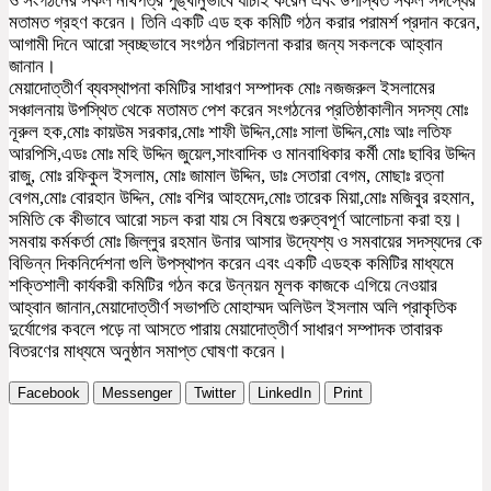
ও সংগঠনের সকল নথিপত্র পুঙ্খানুভাবে যাচাই করেন এবং উপস্থিত সকল সদস্যের
মতামত গ্রহণ করেন। তিনি একটি এড হক কমিটি গঠন করার পরামর্শ প্রদান করেন,
আগামী দিনে আরো স্বচ্ছভাবে সংগঠন পরিচালনা করার জন্য সকলকে আহ্বান
জানান।
মেয়াদোত্তীর্ণ ব্যবস্থাপনা কমিটির সাধারণ সম্পাদক মোঃ নজজরুল ইসলামের
সঞ্চালনায় উপস্থিত থেকে মতামত পেশ করেন সংগঠনের প্রতিষ্ঠাকালীন সদস্য মোঃ
নূরুল হক,মোঃ কায়উম সরকার,মোঃ শাফী উদ্দিন,মোঃ সালা উদ্দিন,মোঃ আঃ লতিফ
আরপিসি,এডঃ মোঃ মহি উদ্দিন জুয়েল,সাংবাদিক ও মানবাধিকার কর্মী মোঃ ছাবির উদ্দিন
রাজু, মোঃ রফিকুল ইসলাম, মোঃ জামাল উদ্দিন, ডাঃ সেতারা বেগম, মোছাঃ রত্না
বেগম,মোঃ বোরহান উদ্দিন, মোঃ বশির আহমেদ,মোঃ তারেক মিয়া,মোঃ মজিবুর রহমান,
সমিতি কে কীভাবে আরো সচল করা যায় সে বিষয়ে গুরুত্বপূর্ণ আলোচনা করা হয়।
সমবায় কর্মকর্তা মোঃ জিল্লুর রহমান উনার আসার উদ্যেশ্য ও সমবায়ের সদস্যদের কে
বিভিন্ন দিকনির্দেশনা গুলি উপস্থাপন করেন এবং একটি এডহক কমিটির মাধ্যমে
শক্তিশালী কার্যকরী কমিটির গঠন করে উন্নয়ন মূলক কাজকে এগিয়ে নেওয়ার
আহ্বান জানান,মেয়াদোত্তীর্ণ সভাপতি মোহাম্মদ অলিউল ইসলাম অলি প্রাকৃতিক
দুর্যোগের কবলে পড়ে না আসতে পারায় মেয়াদোত্তীর্ণ সাধারণ সম্পাদক তাবারক
বিতরণের মাধ্যমে অনুষ্ঠান সমাপ্ত ঘোষণা করেন।
Facebook
Messenger
Twitter
LinkedIn
Print