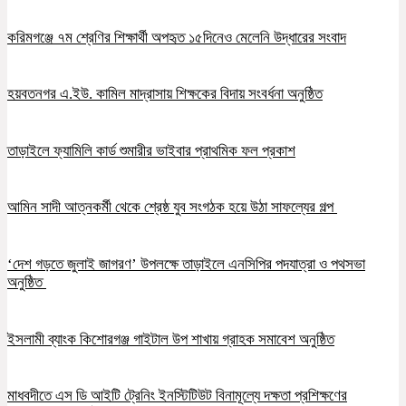
করিমগঞ্জে ৭ম শ্রেণির শিক্ষার্থী অপহৃত ১৫দিনেও মেলেনি উদ্ধারের সংবাদ
হয়বতনগর এ.ইউ. কামিল মাদ্রাসায় শিক্ষকের বিদায় সংবর্ধনা অনুষ্ঠিত
তাড়াইলে ফ্যামিলি কার্ড শুমারীর ভাইবার প্রাথমিক ফল প্রকাশ
আমিন সাদী আত্নকর্মী থেকে শ্রেষ্ঠ যুব সংগঠক হয়ে উঠা সাফল্যের গল্প
‘দেশ গড়তে জুলাই জাগরণ’ উপলক্ষে তাড়াইলে এনসিপির পদযাত্রা ও পথসভা
অনুষ্ঠিত
ইসলামী ব্যাংক কিশোরগঞ্জ গাইটাল উপ শাখায় গ্রাহক সমাবেশ অনুষ্ঠিত
মাধবদীতে এস ডি আইটি ট্রেনিং ইনস্টিটিউট বিনামূল্যে দক্ষতা প্রশিক্ষণের