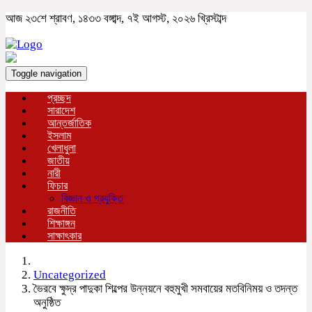
আজ ২৩শে শ্রাবণ, ১৪৩৩ বঙ্গাব্দ, ৭ই আগস্ট, ২০২৬ খ্রিস্টাব্দ
Toggle navigation
প্রচ্ছদ
সারাদেশ
আন্তর্জাতিক
ইসলাম
খেলাধুলা
জাতীয়
নারী
ফিচার
বিজ্ঞান ও প্রযুক্তি
রাজনীতি
শিক্ষাঙ্গন
সাক্ষাৎকার
Uncategorized
ভৈরবে ক্ষুদ্র পাদুকা শিল্পের উন্নয়নে বহুমুখী সমবায়ের মতবিনিময় ও তদন্ত
অনুষ্ঠিত