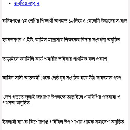
জনপ্রিয় সংবাদ
করিমগঞ্জে ৭ম শ্রেণির শিক্ষার্থী অপহৃত ১৫দিনেও মেলেনি উদ্ধারের সংবাদ
হয়বতনগর এ.ইউ. কামিল মাদ্রাসায় শিক্ষকের বিদায় সংবর্ধনা অনুষ্ঠিত
তাড়াইলে ফ্যামিলি কার্ড শুমারীর ভাইবার প্রাথমিক ফল প্রকাশ
আমিন সাদী আত্নকর্মী থেকে শ্রেষ্ঠ যুব সংগঠক হয়ে উঠা সাফল্যের গল্প
‘দেশ গড়তে জুলাই জাগরণ’ উপলক্ষে তাড়াইলে এনসিপির পদযাত্রা ও
পথসভা অনুষ্ঠিত
ইসলামী ব্যাংক কিশোরগঞ্জ গাইটাল উপ শাখায় গ্রাহক সমাবেশ অনুষ্ঠিত