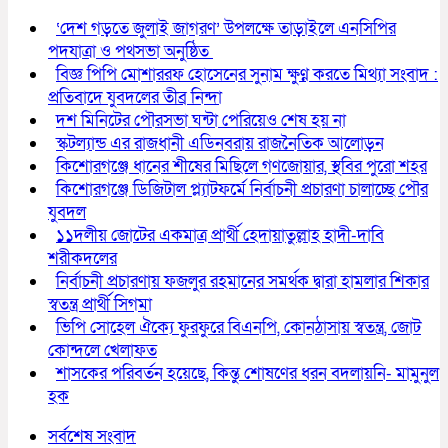
‘দেশ গড়তে জুলাই জাগরণ’ উপলক্ষে তাড়াইলে এনসিপির
পদযাত্রা ও পথসভা অনুষ্ঠিত
বিজ্ঞ পিপি মোশাররফ হোসেনের সুনাম ক্ষুণ্ন করতে মিথ্যা সংবাদ :
প্রতিবাদে যুবদলের তীব্র নিন্দা
দশ মিনিটের পৌরসভা ঘন্টা পেরিয়েও শেষ হয় না
স্কটল্যান্ড এর রাজধানী এডিনবরায় রাজনৈতিক আলোড়ন
কিশোরগঞ্জে ধানের শীষের মিছিলে গণজোয়ার, স্থবির পুরো শহর
কিশোরগঞ্জে ডিজিটাল প্ল্যাটফর্মে নির্বাচনী প্রচারণা চালাচ্ছে পৌর
যুবদল
১১দলীয় জোটের একমাত্র প্রার্থী হেদায়াতুল্লাহ হাদী-দাবি
শরীকদলের
নির্বাচনী প্রচারণায় ফজলুর রহমানের সমর্থক দ্বারা হামলার শিকার
স্বতন্ত্র প্রার্থী সিগমা
ভিপি সোহেল ঐক্যে ফুরফুরে বিএনপি, কোনঠাসায় স্বতন্ত্র, জোট
কোন্দলে খেলাফত
শাসকের পরিবর্তন হয়েছে, কিন্তু শোষণের ধরন বদলায়নি- মামুনুল
হক
সর্বশেষ সংবাদ