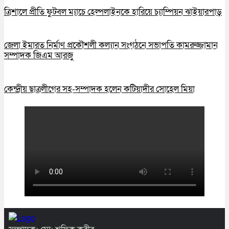
ত্রিশালে প্রীতি ফুটবল ম্যাচে হেল্পলাইনকে হারিয়ে চ্যাম্পিয়ন ঝাইয়ারপাড়
জেলা ইমারত নির্মাণ প্রকৌশলী কল্যান সংগঠনে সভাপতি কামরুজ্জামান
সম্পাদক জিএম আরজু
কেন্দ্রীয় ছাত্রলীগের সহ-সম্পাদক হলেন কটিয়াদীর সোহেল মিয়া