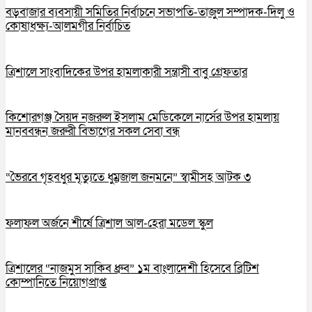
বড়বাজার ব্যবসায়ী সমিতির নির্বাচনে সভাপতি-তাজুল সম্পাদক-দিলু ও
কোষাধক্ষ্য-আলমগীর নির্বাচিত
ত্রিশালে সাংবাদিকের উপর হামলাকারী সন্ত্রাসী বাবু গ্রেফতার
কিশোরগঞ্জ সৈয়দ নজরুল ইসলাম মেডিকেলে নার্সের উপর হামলায়
মানববন্ধন জরুরী বিভাগের সকল সেবা বন্ধ
“ভৈরবে গৃহবধুর মৃত্যুতে ধুম্রজাল জনমনে” স্বামীসহ আটক ৩
ফলাফল অর্জনে শীর্ষে ত্রিশাল আল-হেরা মডেল স্কুল
ত্রিশালের “নাজমুস সাকিব ধ্রুব” ১ম বাংলাদেশী হিসেবে ব্রিটিশ
কোম্পানিতে নিয়োগপ্রাপ্ত