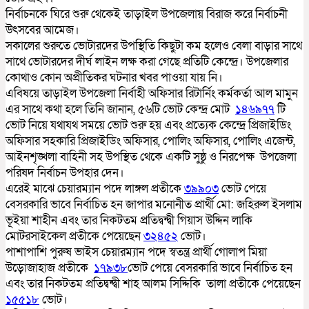
নির্বাচনকে ঘিরে শুরু থেকেই তাড়াইল উপজেলায় বিরাজ করে নির্বাচনী
উৎসবের আমেজ।
সকালের শুরুতে ভোটারদের উপস্থিতি কিছুটা কম হলেও বেলা বাড়ার সাথে
সাথে ভোটারদের দীর্ঘ লাইন লক্ষ করা গেছে প্রতিটি কেন্দ্রে। উপজেলার
কোথাও কোন অপ্রীতিকর ঘটনার খবর পাওয়া যায় নি।
এবিষয়ে তাড়াইল উপজেলা নির্বাহী অফিসার রিটার্নিং কর্মকর্তা আল মামুন
এর সাথে কথা হলে তিনি জানান, ৫৬টি ভোট কেন্দ্র মোট
১৪৬৯৭৭
টি
ভোট নিয়ে যথাযথ সময়ে ভোট শুরু হয় এবং প্রত্যেক কেন্দ্রে প্রিজাইডিং
অফিসার সহকারি প্রিজাইডিং অফিসার, পোলিং অফিসার, পোলিং এজেন্ট,
আইনশৃঙ্খলা বাহিনী সহ উপস্থিত থেকে একটি সুষ্ঠু ও নিরপেক্ষ উপজেলা
পরিষদ নির্বাচন উপহার দেন।
এরেই মাঝে চেয়ারম্যান পদে লাঙ্গল প্রতীকে
৩৯৯০৩
ভোট পেয়ে
বেসরকারি ভাবে নির্বাচিত হন জাপার মনোনীত প্রার্থী মো: জহিরুল ইসলাম
ভূইয়া শাহীন এবং তার নিকটতম প্রতিদ্বন্দ্বী গিয়াস উদ্দিন লাকি
মোটরসাইকেল প্রতীকে পেয়েছেন
৩২৪৫২
ভোট।
পাশাপাশি পুরুষ ভাইস চেয়ারম্যান পদে স্বতন্ত্র প্রার্থী গোলাপ মিয়া
উড়োজাহাজ প্রতীকে
১৭৯৩৮
ভোট পেয়ে বেসরকারি ভাবে নির্বাচিত হন
এবং তার নিকটতম প্রতিদ্বন্দ্বী শাহ আলম সিদ্দিকি তালা প্রতীকে পেয়েছেন
১৫৫১৮
ভোট।