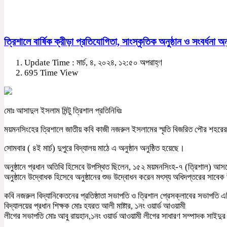
ত্রিশালে বার্ষিক ক্রীড়া প্রতিযোগিতা, সাংস্কৃতিক অনুষ্ঠান ও সংবর্ধনা অনু
Update Time : মার্চ, ৪, ২০২৪, ১২:৫০ অপরাহ্ণ
695 Time View
মোঃ আসাদুল ইসলাম মিন্টু ত্রিশাল প্রতিনিধিঃ
ময়মনসিংহের ত্রিশালে জাতীয় কবি কাজী নজরুল ইসলামের স্মৃতি বিজরিত পৌর শহরের ১নং 
সোমবার ( ৪ই মার্চ) দুপুরে বিদ্যালয় মাঠে এ অনুষ্ঠান অনুষ্ঠিত হয়েছে।
অনুষ্ঠানে প্রধান অতিথি হিসেবে উপস্থিত ছিলেন, ১৫২ ময়মনসিংহ-৭ (ত্রিশাল) আসনে
অনুষ্ঠানে উদ্বোধক হিসেবে অনুষ্ঠানের শুভ উদ্বোধন করেন মৎস্য অধিদপ্তরের সাবেক
কবি নজরুল বিদ্যানিকেতনের প্রতিষ্ঠাতা সভাপতি ও ত্রিশাল প্রেসক্লাবের সভাপতি 
বিদ্যালয়ের প্রধান শিক্ষক মোঃ হযরত আলী মাষ্টার, ১নং ওয়ার্ড আওয়ামী
লীগের সভাপতি মোঃ আবু রায়হান,১নং ওয়ার্ড আওয়ামী লীগের সাধারণ সম্পাদক সাইদু