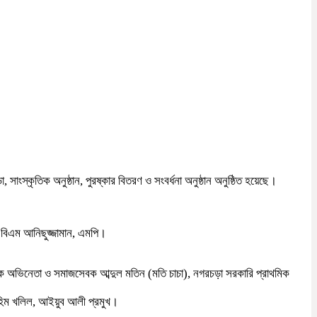
াংস্কৃতিক অনুষ্ঠান, পুরষ্কার বিতরণ ও সংবর্ধনা অনুষ্ঠান অনুষ্ঠিত হয়েছে।
 এবিএম আনিছুজ্জামান, এমপি।
ৌতুক অভিনেতা ও সমাজসেবক আব্দুল মতিন (মতি চাচা), নগরচড়া সরকারি প্রাথমিক
াহিম খলিল, আইয়ুব আলী প্রমুখ।