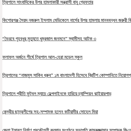
ত্রিশালে সাংবাদিকের উপর হামলাকারী সন্ত্রাসী বাবু গ্রেফতার
কিশোরগঞ্জ সৈয়দ নজরুল ইসলাম মেডিকেলে নার্সের উপর হামলায় মানববন্ধন জরুরী ব
“ভৈরবে গৃহবধুর মৃত্যুতে ধুম্রজাল জনমনে” স্বামীসহ আটক ৩
ফলাফল অর্জনে শীর্ষে ত্রিশাল আল-হেরা মডেল স্কুল
ত্রিশালের “নাজমুস সাকিব ধ্রুব” ১ম বাংলাদেশী হিসেবে ব্রিটিশ কোম্পানিতে নিয়োগপ্
ত্রিশালে প্রীতি ফুটবল ম্যাচে হেল্পলাইনকে হারিয়ে চ্যাম্পিয়ন ঝাইয়ারপাড়
কেন্দ্রীয় ছাত্রলীগের সহ-সম্পাদক হলেন কটিয়াদীর সোহেল মিয়া
জেলা ইমারত নির্মাণ প্রকৌশলী কল্যান সংগঠনে সভাপতি কামরুজ্জামান সম্পাদক জি