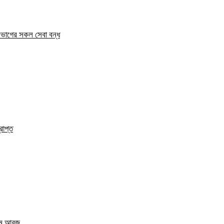
িভাগের সকল সেবা বন্ধ
রাপ্ত
এম আরজু