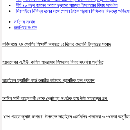
দীর্ঘ ৪০ বছর জ্ঞানের আলো ছড়ানো শামসুল ইসলামের বিদায় সংবর্ধনা
মিঠামইনে নিষিদ্ধ দলের সঙ্গে গোপন বৈঠক প্রধান শিক্ষিকার বিরুদ্ধে অভিয
সর্বশেষ সংবাদ
জনপ্রিয় সংবাদ
করিমগঞ্জে ৭ম শ্রেণির শিক্ষার্থী অপহৃত ১৫দিনেও মেলেনি উদ্ধারের সংবাদ
হয়বতনগর এ.ইউ. কামিল মাদ্রাসায় শিক্ষকের বিদায় সংবর্ধনা অনুষ্ঠিত
তাড়াইলে ফ্যামিলি কার্ড শুমারীর ভাইবার প্রাথমিক ফল প্রকাশ
আমিন সাদী আত্নকর্মী থেকে শ্রেষ্ঠ যুব সংগঠক হয়ে উঠা সাফল্যের গল্প
‘দেশ গড়তে জুলাই জাগরণ’ উপলক্ষে তাড়াইলে এনসিপির পদযাত্রা ও পথসভা অনুষ্ঠি