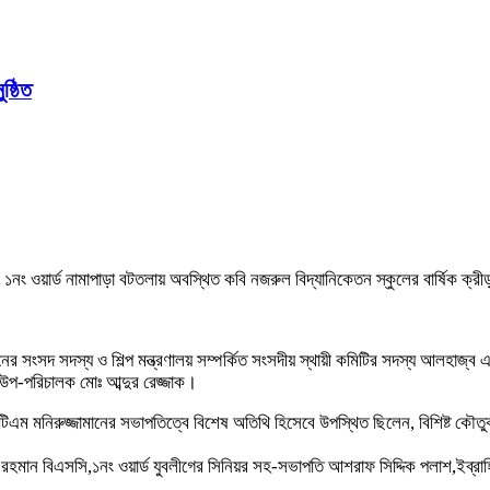
ষ্ঠিত
ওয়ার্ড নামাপাড়া বটতলায় অবস্থিত কবি নজরুল বিদ্যানিকেতন স্কুলের বার্ষিক ক্রীড়া, স
র সংসদ সদস্য ও শিল্প মন্ত্রণালয় সম্পর্কিত সংসদীয় স্থায়ী কমিটির সদস্য আলহাজ্ব
 উপ-পরিচালক মোঃ আব্দুর রেজ্জাক।
এটিএম মনিরুজ্জামানের সভাপতিত্বে বিশেষ অতিথি হিসেবে উপস্থিত ছিলেন, বিশিষ্ট ক
র রহমান বিএসসি,১নং ওয়ার্ড যুবলীগের সিনিয়র সহ-সভাপতি আশরাফ সিদ্দিক পলাশ,ইব্র