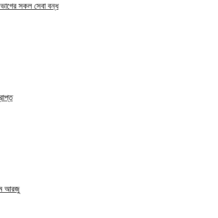
িভাগের সকল সেবা বন্ধ
রাপ্ত
এম আরজু