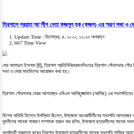
ত্রিশালে প্রয়াত আ’লীগ নেতা ফজলুল হক (ফজল) এর স্মরণ সভা ও দ
Update Time : ডিসেম্বর, ৪, ২০২২, ১২:২৩ অপরাহ্ণ
667 Time View
মোঃ আসাদুল ইসলাম মিন্টু, ত্রিশাল প্রতিনিধিঃময়মনসিংহের ত্রিশাল পৌরসভার প
সভা ও দোয়া মাহফিলের আয়োজন করা হয়।
ত্রিশাল পৌরসভার মেয়র আলহাজ্ব এবিএম আনিছুজ্জামান (আনিছ) এর সভাপতিত্বে প্
বিশেষ অতিথি হিসেবে উপস্থিত ছিলেন, উপজেলা আওয়ামীলীগের সভাপতি আলহাজ্ব আবু
যুবলীগের সাবেক সাধারণ সম্পাদক হারুন অর রশিদ, উপজেলা ছাত্রলীগের সাবেক সভাপ
অনুষ্ঠানটি সঞ্চালনা করেন ত্রিশাল উপজেলা ছাত্রলীগের সাবেক সভাপতি সাব্বির আহ