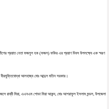
লীগের প্রয়াত নেতা ফজলুল হক (ফজল) ফকির এর প্রয়াণ দিবস উপলক্ষ্যে এক স্মরণ
বীরমুক্তিযোদ্ধা আলহাজ্ব মোঃ আব্দুল মতিন সরকার।
জলে রাব্বী মিয়া, এএনএম শোভা মিয়া আকন্দ, মোঃ আশরাফুল ইসলাম মন্ডল, উপজেলা