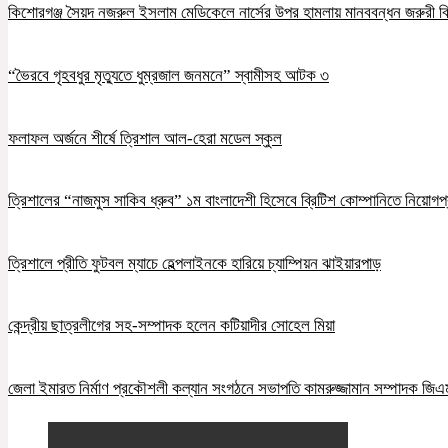
কিশোরগঞ্জ সৈয়দ নজরুল ইসলাম মেডিকেলে নার্সের উপর হামলায় মানববন্ধন জরুরী ব
“ভৈরবে গৃহবধুর মৃত্যুতে ধুম্রজাল জনমনে” স্বামীসহ আটক ৩
ফলাফল অর্জনে শীর্ষে ত্রিশাল আল-হেরা মডেল স্কুল
ত্রিশালের “নাজমুস সাকিব ধ্রুব” ১ম বাংলাদেশী হিসেবে ব্রিটিশ কোম্পানিতে নিয়োগপ্
ত্রিশালে প্রীতি ফুটবল ম্যাচে হেল্পলাইনকে হারিয়ে চ্যাম্পিয়ন ঝাইয়ারপাড়
কেন্দ্রীয় ছাত্রলীগের সহ-সম্পাদক হলেন কটিয়াদীর সোহেল মিয়া
জেলা ইমারত নির্মাণ প্রকৌশলী কল্যান সংগঠনে সভাপতি কামরুজ্জামান সম্পাদক জি