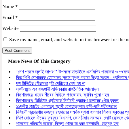
Name
*
Email
*
Website
Save my name, email, and website in this browser for the 
More News Of This Category
‘দেশ গড়তে জুলাই জাগরণ’ উপলক্ষে তাড়াইলে এনসিপির পদযাত্রা ও পথসভা
বিজ্ঞ পিপি মোশাররফ হোসেনের সুনাম ক্ষুণ্ন করতে মিথ্যা সংবাদ : প্রতিবাদে যু
দশ মিনিটের পৌরসভা ঘন্টা পেরিয়েও শেষ হয় না
স্কটল্যান্ড এর রাজধানী এডিনবরায় রাজনৈতিক আলোড়ন
কিশোরগঞ্জে ধানের শীষের মিছিলে গণজোয়ার, স্থবির পুরো শহর
কিশোরগঞ্জে ডিজিটাল প্ল্যাটফর্মে নির্বাচনী প্রচারণা চালাচ্ছে পৌর যুবদল
১১দলীয় জোটের একমাত্র প্রার্থী হেদায়াতুল্লাহ হাদী-দাবি শরীকদলের
নির্বাচনী প্রচারণায় ফজলুর রহমানের সমর্থক দ্বারা হামলার শিকার স্বতন্ত্র প্রা
ভিপি সোহেল ঐক্যে ফুরফুরে বিএনপি, কোনঠাসায় স্বতন্ত্র, জোট কোন্দলে খ
শাসকের পরিবর্তন হয়েছে, কিন্তু শোষণের ধরন বদলায়নি- মামুনুল হক