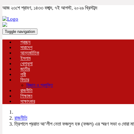
আজ ২৩শে শ্রাবণ, ১৪৩৩ বঙ্গাব্দ, ৭ই আগস্ট, ২০২৬ খ্রিস্টাব্দ
Toggle navigation
প্রচ্ছদ
সারাদেশ
আন্তর্জাতিক
ইসলাম
খেলাধুলা
জাতীয়
নারী
ফিচার
বিজ্ঞান ও প্রযুক্তি
রাজনীতি
শিক্ষাঙ্গন
সাক্ষাৎকার
রাজনীতি
ত্রিশালে প্রয়াত আ’লীগ নেতা ফজলুল হক (ফজল) এর স্মরণ সভা ও দোয়া ম