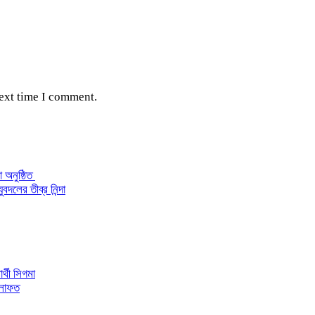
next time I comment.
 অনুষ্ঠিত
বদলের তীব্র নিন্দা
র্থী সিগমা
েলাফত