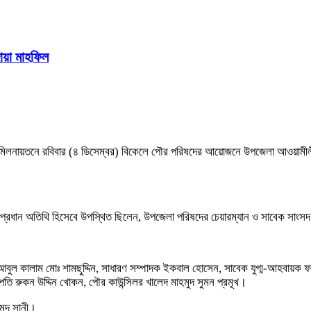
োয়া মাহফিল
ৌর মিলনায়তনে রবিবার (৪ ডিসেম্বর) বিকেলে পৌর পরিষদের আয়োজনে উপজেলা আওয়ামী
রধান অতিথি হিসেবে উপস্থিত ছিলেন, উপজেলা পরিষদের চেয়ারম্যান ও সাবেক সাংসদ 
ল কালাম মোঃ শামছুদ্দিন, সাধারণ সম্পাদক ইকবাল হোসেন, সাবেক যুগ্ম-আহবায়ক ফ
তি রুকন উদ্দিন খোকন, পৌর কাউন্সিলর খালেদ মাহমুদ সুমন প্রমূখ।
মেদ সানী।