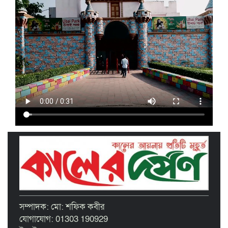
তাড়াইলে এনসিপির পদযাত্রা ও পথসভা
অনুষ্ঠিত
ইসলামী ব্যাংক কিশোরগঞ্জ গাইটাল উপ শাখায়
গ্রাহক সমাবেশ অনুষ্ঠিত
মাধবদীতে এস ডি আইটি ট্রেনিং ইনস্টিটিউট
বিনামূল্যে দক্ষতা প্রশিক্ষণের অ্যাসেসমেন্ট
অনুষ্ঠিত
তাড়াইলে দুই শতাধিক শিক্ষকের অংশগ্রহণে
দিনব্যাপী প্রশিক্ষণ কর্মশালা অনুষ্ঠিত
পরিচ্ছন্ন নগরীর দাবিতে কিশোরগঞ্জ এপেক্স
ক্লাবের অবস্থান কর্মসূচি ও ডাস্টবিন বিতরণ
বৃত্তিপ্রাপ্ত শিক্ষার্থীদের সংবর্ধনা দিল তাড়াইল
সম্পাদক: মো: শফিক কবীর
উপজেলা প্রশাসন
যোগাযোগ: 01303 190929