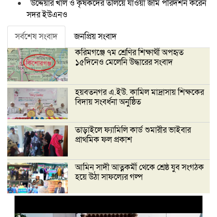
উদ্দেয়ার খাল ও কৃষকদের তলিয়ে যাওয়া জমি পরিদর্শন করেন
সদর ইউএনও
সর্বশেষ সংবাদ
জনপ্রিয় সংবাদ
করিমগঞ্জে ৭ম শ্রেণির শিক্ষার্থী অপহৃত
১৫দিনেও মেলেনি উদ্ধারের সংবাদ
হয়বতনগর এ.ইউ. কামিল মাদ্রাসায় শিক্ষকের
বিদায় সংবর্ধনা অনুষ্ঠিত
তাড়াইলে ফ্যামিলি কার্ড শুমারীর ভাইবার
প্রাথমিক ফল প্রকাশ
আমিন সাদী আত্নকর্মী থেকে শ্রেষ্ঠ যুব সংগঠক
হয়ে উঠা সাফল্যের গল্প
‘দেশ গড়তে জুলাই জাগরণ’ উপলক্ষে