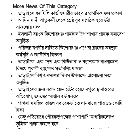
More News Of This Category
তাড়াইলে ফ্যামিলি কার্ড শুমারীর ভাইবার প্রাথমিক ফল প্রকাশ
আমিন সাদী আত্নকর্মী থেকে শ্রেষ্ঠ যুব সংগঠক হয়ে উঠা
সাফল্যের গল্প
ইসলামী ব্যাংক কিশোরগঞ্জ গাইটাল উপ শাখায় গ্রাহক সমাবেশ
অনুষ্ঠিত
পরিচ্ছন্ন নগরীর দাবিতে কিশোরগঞ্জ এপেক্স ক্লাবের অবস্থান
কর্মসূচি ও ডাস্টবিন বিতরণ
তাড়াইলে ‘এক দেশ এক কিউআর’ ও ক্যাশলেস বাংলাদেশ
বিষয়ে পূবালী ব্যাংকের মতবিনিময় সভা
তাড়াইলে বিশ্ব জনসংখ্যা দিবস উপলক্ষে আলোচনা সভা
অনুষ্ঠিত
তাড়াইলের জন্য বরাদ্দ জেনারেটর হোসেনপুরে স্থানান্তরের
অভিযোগ, তদন্তের আশ্বাস ইউএনওর
পাগলা মসজিদ ভাঙল সব রেকর্ড ১৩ দানবাক্সে প্রায় ১৬ কোটি
টাকা
ডেঙ্গু প্রতিরোধে পৌরকর্তৃপক্ষের পাশাপাশি নাগরিকদেরও
ভূমিকা পালন করতে হবে