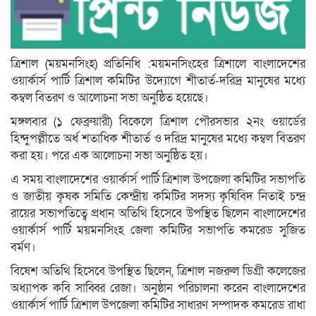
ত্রিশাল (ময়মন‌সিংহ) প্রতি‌নি‌ধি :ময়মন‌সিং‌হের ত্রিশা‌লে বাংলা‌দে‌শের
ওয়ার্কার্স পা‌র্টি ত্রিশাল ক‌মি‌টির উ‌দ্যো‌গে শীতার্ত-দ‌রিদ্র মানু‌ষের ম‌ধ্যে
কম্বল বিতরণ ও আ‌লোচনা সভা অনু‌ষ্ঠিত হ‌য়ে‌ছে।
মঙ্গলবার (১ ফেব্রুয়ারী) বি‌কে‌লে ত্রিশাল পৌরসভার ২নং ওয়া‌র্ডের
হিন্দুপল্ল‌ী‌তে অর্ধ শতা‌ধিক শীতার্ত ও দ‌রিদ্র মানু‌ষের ম‌ধ্যে কম্বল বিতরণ
করা হয়। প‌রে এক আ‌লোচনা সভা অনু‌ষ্ঠিত হয়।
এ সময় বাংলা‌দে‌শের ওয়ার্কার্স পা‌র্টি ত্রিশাল উপ‌জেলা ক‌মি‌টির সভাপ‌তি
ও জাতীয় কৃষক সমি‌তি কেন্দ্রীয় ক‌মি‌টির সদস‌্য কৃ‌ষি‌বিদ নিতাই চন্দ্র
রা‌য়ের সভাপ‌তি‌ত্বে প্রধান অ‌তি‌থি হি‌সে‌বে উপ‌স্থিত ছি‌লেন বাংলা‌দে‌শের
ওয়ার্কার্স পা‌র্টি ময়মন‌সিংহ জেলা ক‌মি‌টির সভাপ‌তি কম‌রেড সু‌জিত
বর্মণ।
বি‌ষেশ অ‌তি‌থি হি‌সে‌বে উপ‌স্থিত ছি‌লেন, ত্রিশাল নজরুল ডিগ্রী ক‌লে‌জের
অধ‌্যাপক ক‌বি সা‌ব্বির রেজা। অনুষ্ঠান প‌রিচালনা ক‌রেন বাংলা‌দে‌শের
ওয়ার্কার্স পা‌র্টি ত্রিশাল উপ‌জেলা ক‌মি‌টির সাধারণ সম্পাদক কম‌রেড রাধা