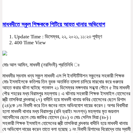
মাধবদীতে স্কুল শিক্ষককে পিটিয়ে আহত থানায় অভিযোগ
Update Time : ডিসেম্বর, ২২, ২০২১, ১১:২৩ পূর্বাহ্ণ
400 Time View
মোঃ আল আমিন, মাধবদী (নরসিংদী) প্রতিনিধি ঃ
মাধবদীর স্বনাম ধন্য স্কুল মাধবদী এস পি ইনস্টিটিউশন স্কুলের সহকারী শিক্ষক
মোঃ ইসমাইলকে কতিপয় তিন যুবক অতর্কিত হামলা চালিয়ে মারধোর করে গুরুতর
আহত করার ঘটনা ঘটেছে গতকাল ২১ ডিসেম্বর মঙ্গলবার সন্ধ্যা পৌনে ৫ টায় মাধবদী
পৌর শহরের মধ্য বিরামপুর মহল্লায়। এ ঘটনায় সহকারী শিক্ষক ইসমাইল হোসেনের
স্ত্রী তাসকিয়া খন্দকার(২৭) বাদীনি হয়ে মাধবদী থানায় কবির হোসেনের ছেলে রিশাদ
(২৪)কে ১নং বিবাদী করে তিন জনের নামে অভিযযোগ দায়ের করেন। অপর বিবাদীরা
হলো মাধবদী থানার মধ্য বিরামপুর (রনি ড্রাইং সংলগ্ন) মহল্লার মৃত জয়নাল
আবেদীনের ছেলে মোঃ জাকির হোসেন (৪০) ও মোঃ সেলিম মিয়া (৪৮)।
সহকারী শিক্ষক ইসমাইল হোসেনের স্ত্রী তাসকিয়া খন্দকার বাদীনি হয়ে মাধবদী থানায়
যে অভিযোগ দায়ের করেন তাতে বলা হয়েছে ১ নং বিবাদী রিশাদের বিরোদ্ধে তার স্বামী