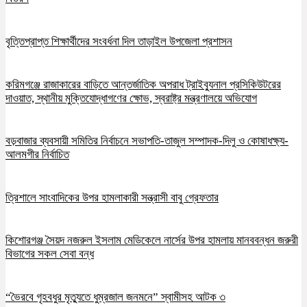
বৃত্তিপ্রাপ্ত শিক্ষার্থীদের সংবর্ধনা দিল তাড়াইল উপজেলা প্রশাসন
করিমগঞ্জে রাজাকারের বাড়িতে আন্তর্জাতিক অপরাধ ট্রাইব্যুনাল প্রসিকিউটরের
দাওয়াত, স্থানীয় মুক্তিযোদ্ধাগণের ক্ষোভ, স্বরাষ্ট্র মন্ত্রণালয়ে অভিযোগ
বড়বাজার ব্যবসায়ী সমিতির নির্বাচনে সভাপতি-তাজুল সম্পাদক-দিলু ও কোষাধক্ষ্য-
আলমগীর নির্বাচিত
ত্রিশালে সাংবাদিকের উপর হামলাকারী সন্ত্রাসী বাবু গ্রেফতার
কিশোরগঞ্জ সৈয়দ নজরুল ইসলাম মেডিকেলে নার্সের উপর হামলায় মানববন্ধন জরুরী
বিভাগের সকল সেবা বন্ধ
“ভৈরবে গৃহবধুর মৃত্যুতে ধুম্রজাল জনমনে” স্বামীসহ আটক ৩