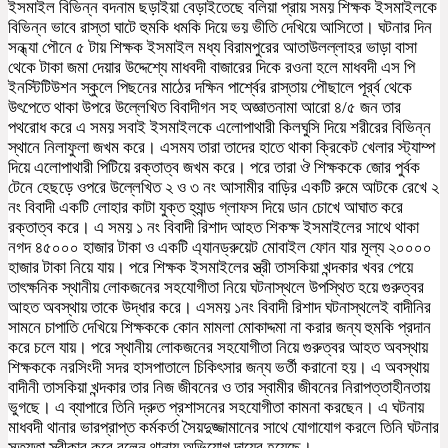
ইসমাইল বিভিন্ন বদনাম ছড়াইয়া বেড়াইতেছে বলিয়া প্রায় সময় শিক্ষক ইসমাইলকে
বিভিন্ন ভাবে রাস্তা ঘাটে হুমকি ধমকি দিয়ে ভয় ভীতি দেখিয়ে আসিতো। ঘটনার দিন
সন্ধ্যা পৌনে ৫ টায় শিক্ষক ইসমাইল মধ্য বিরামপুরের আতাউলল্লাহর ভাড়া বাসা
থেকে টাকা জমা দেয়ার উদ্দেশ্যে মাধবদী বাজারের দিকে রওনা হলে মাধবদী এস পি
ইনস্টিটিউশন স্কুলে পিছনের মাঠের দক্ষিন পার্শ্বের রাস্তায় পৌছালে পূর্র্ব থেকে
উৎপেতে থাকা উপরে উল্লেখিত বিবাদীগন সহ অজ্ঞাতনামা আরো ৪/৫ জন তার
পথরোধ করে এ সময় সবাই ইসমাইলকে এলোপাথারী কিলঘুসি দিয়ে শরীরের বিভিন্ন
স্থানে নিলাফুলা জখম করে। এসময তারা তাদের হাতে থাকা ক্রিকেট খেলার স্ট্যাম্প
দিয়ে এলোপাথারী পিটিয়ে রক্তাত্ব জখম করে। পরে তারা ঔ শিক্ষককে জোর পুর্বক
টেনে হেছড়ে ওপরে উল্লেখিত ২ ও ৩ নং আসামীর বাড়ির একটি রুমে আটকে রেখে ২
নং বিবাদী একটি লোহার কাটা যুক্ত হ্যান্ড গ্লাফস দিয়ে ডান চোখে আঘাত করে
রক্তাত্ব করে। এ সময় ১ নং বিবাদী রিশাদ আহত শিকক্ষ ইসমাইলের সাথে থাকা
নগদ ৪৫০০০ হাজার টাকা ও একটি এ্যানড্রুয়েট মোবাইল ফোন যার মূল্য ২০০০০
হাজার টাকা নিয়ে যায়। পরে শিক্ষক ইসমাইলের স্ত্রী তাসকিয়া খন্দকার খবর পেয়ে
তাৎক্ষনিক স্থানীয় লোকজনের সহযোগীতা নিয়ে ঘটনাস্থলে উপস্থিত হয়ে গুরুত্বর
আহত অবস্থায় তাকে উদ্ধার করে। এসময় ১নং বিবাদী রিশাদ ঘটনাস্থলেই বাদীনির
সামনে চাপাতি দেখিয়ে শিক্ষককে কোন মামলা মোকাদ্দমা না করার জন্য হুমকি প্রদান
করে চলে যায়। পরে স্থানীয় লোকজনের সহযোগীতা নিয়ে গুরুত্বর আহত অবস্থায়
শিক্ষককে নরসিংদী সদর হাসপাতালে চিকিৎসার জন্য ভর্তী করানো হয়। এ অবস্থায়
বাদীনী তাসকিয়া খন্দকার তার নিজ জীবনের ও তার স্বামীর জীবনের নিরাপত্তাহীনতায়
ভুগছে। এ ব্যাপারে তিনি দ্রুত প্রশাসনের সহযোগীতা কামনা করছেন। এ ঘটনায়
মাধবদী থানার ভারপ্রাপ্ত কর্মকর্তা সৈয়দুজ্জামানের সাথে যোগাযোগ করলে তিনি ঘটনার
সত্যতা স্বীকার করে বলেন থানায় অভিযোগ দায়ের হয়েছে।