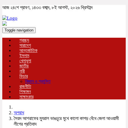
আজ ২৪শে শ্রাবণ, ১৪৩৩ বঙ্গাব্দ, ৮ই আগস্ট, ২০২৬ খ্রিস্টাব্দ
Toggle navigation
প্রচ্ছদ
সারাদেশ
আন্তর্জাতিক
ইসলাম
খেলাধুলা
জাতীয়
নারী
ফিচার
বিজ্ঞান ও প্রযুক্তি
রাজনীতি
শিক্ষাঙ্গন
সাক্ষাৎকার
অপরাধ
সৈয়দ আশরাফের ম্যুরাল ভাঙচুরে মুখে কালো কাপড় বেঁধে জেলা আওয়ামী
লীগের প্রতিবাদ