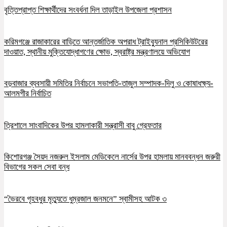
বৃত্তিপ্রাপ্ত শিক্ষার্থীদের সংবর্ধনা দিল তাড়াইল উপজেলা প্রশাসন
করিমগঞ্জে রাজাকারের বাড়িতে আন্তর্জাতিক অপরাধ ট্রাইব্যুনাল প্রসিকিউটরের
দাওয়াত, স্থানীয় মুক্তিযোদ্ধাগণের ক্ষোভ, স্বরাষ্ট্র মন্ত্রণালয়ে অভিযোগ
বড়বাজার ব্যবসায়ী সমিতির নির্বাচনে সভাপতি-তাজুল সম্পাদক-দিলু ও কোষাধক্ষ্য-
আলমগীর নির্বাচিত
ত্রিশালে সাংবাদিকের উপর হামলাকারী সন্ত্রাসী বাবু গ্রেফতার
কিশোরগঞ্জ সৈয়দ নজরুল ইসলাম মেডিকেলে নার্সের উপর হামলায় মানববন্ধন জরুরী
বিভাগের সকল সেবা বন্ধ
“ভৈরবে গৃহবধুর মৃত্যুতে ধুম্রজাল জনমনে” স্বামীসহ আটক ৩