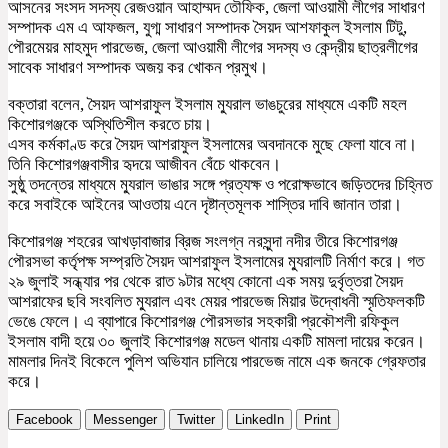
আসনের সংসদ সদস্য রেজওয়ান আহাম্মদ তৌফিক, জেলা আওয়ামী লীগের সাধারণ
সম্পাদক এম এ আফজল, যুগ্ম সাধারণ সম্পাদক সৈয়দ আশফাকুল ইসলাম টিটু,
পৌরমেয়র মাহমুদ পারভেজ, জেলা আওয়ামী লীগের সদস্য ও কেন্দ্রীয় ছাত্রলীগের
সাবেক সাধারণ সম্পাদক অজয় কর খোকন প্রমুখ।
বক্তারা বলেন, সৈয়দ আশরাফুল ইসলাম ম্যুরাল ভাঙচুরের মাধ্যমে একটি মহল
কিশোরগঞ্জকে অস্থিতিশীল করতে চায়।
এসব কর্মকাণ্ড করে সৈয়দ আশরাফুল ইসলামের অবদানকে মুছে ফেলা যাবে না।
তিনি কিশোরগঞ্জবাসীর হৃদয়ে আজীবন বেঁচে থাকবেন।
সুষ্ঠু তদন্তের মাধ্যমে ম্যুরাল ভাঙার সঙ্গে প্রত্যক্ষ ও পরোক্ষভাবে জড়িতদের চিহ্নিত
করে সবাইকে আইনের আওতায় এনে দৃষ্টান্তমূলক শাস্তির দাবি জানান তারা।
কিশোরগঞ্জ শহরের আখড়াবাজার ব্রিজ সংলগ্ন নরসুন্দা নদীর তীরে কিশোরগঞ্জ
পৌরসভা কর্তৃপক্ষ সম্প্রতি সৈয়দ আশরাফুল ইসলামের ম্যুরালটি নির্মাণ করে। গত
২৯ জুলাই সন্ধ্যার পর থেকে রাত ৯টার মধ্যে কোনো এক সময় দুর্বৃত্তরা সৈয়দ
আশরাফের ছবি সংবলিত ম্যুরাল এবং মেয়র পারভেজ মিয়ার উদ্বোধনী স্মৃতিফলকটি
ভেঙে ফেলে। এ ব্যাপারে কিশোরগঞ্জ পৌরসভার সহকারী প্রকৌশলী রফিকুল
ইসলাম বাদী হয়ে ৩০ জুলাই কিশোরগঞ্জ মডেল থানায় একটি মামলা দায়ের করেন।
মামলার দিনই বিকেলে পুলিশ অভিযান চালিয়ে পারভেজ নামে এক জনকে গ্রেফতার
করে।
Facebook
Messenger
Twitter
LinkedIn
Print