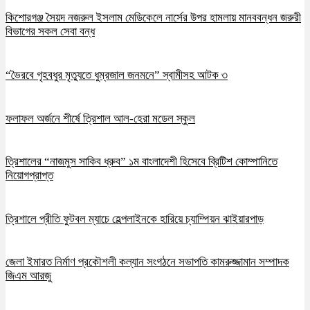
কিশোরগঞ্জ সৈয়দ নজরুল ইসলাম মেডিকেলে নার্সের উপর হামলায় মানববন্ধন জরুরী
বিভাগের সকল সেবা বন্ধ
“ভৈরবে গৃহবধুর মৃত্যুতে ধুম্রজাল জনমনে” স্বামীসহ আটক ৩
ফলাফল অর্জনে শীর্ষে ত্রিশাল আল-হেরা মডেল স্কুল
ত্রিশালের “নাজমুস সাকিব ধ্রুব” ১ম বাংলাদেশী হিসেবে ব্রিটিশ কোম্পানিতে
নিয়োগপ্রাপ্ত
ত্রিশালে প্রীতি ফুটবল ম্যাচে হেল্পলাইনকে হারিয়ে চ্যাম্পিয়ন ঝাইয়ারপাড়
জেলা ইমারত নির্মাণ প্রকৌশলী কল্যান সংগঠনে সভাপতি কামরুজ্জামান সম্পাদক
জিএম আরজু