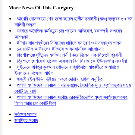
More News Of This Category
আখেরি মোনাজাতে শেষ হলো আব্দুল হালীম হুসাইনী (রহঃ) হুজুরের ৫৭ তম
তালিমী জলসা
মাজারে অনৈতিক কর্মকান্ডে চার গ্রামের অভিযোগ, রক্তক্ষয়ী সংঘর্ষের
আশঙ্কা
ইটনায় সাদ পন্থীদের নিষিদ্ধের দাবিতে সমাবেশ ও মানববন্ধন পালন
১২ রবিউল আউয়ালের ইতিহাস ও সমসাময়িক আলোচনা:
কিশোরগঞ্জে দৃষ্টিনন্দন মসজিদ নির্মাণ করে দিলেন এক সিলেটে প্রবাসী
ত্রিশালে দেশসেরা হাফেজ আফফান বিন সিরাজ কে ইউএনও’র সংবর্ধনা
সুইডেনে পবিত্র কুরআন পোড়ানোর প্রতিবাদে মাধবদীতে জামায়াতে
ইসলামের বিক্ষোভ মিছিল
হাজ্বী রইস উদ্দিন ভূঁইয়ার স্মরণে দোয়া মাহফিল অনুষ্ঠিত
পাগলা মসজিদের দানবাক্সে এবার ডায়মন্ড, বৈদেশিক মুদ্রা স্বর্ণালঙ্কারসহ ৪
কোটি ১৮ লাখ
পাগলা মসজিদের দানবাক্সে সর্বোচ্চ রেকর্ড বৈদেশিক মুদ্রা স্বর্ণালঙ্কারসহ
মিলল প্রায় চার কোটি টাকা
সর্বশেষ সংবাদ
জনপ্রিয় সংবাদ