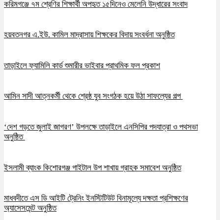
করিমগঞ্জে ৭ম শ্রেণির শিক্ষার্থী অপহৃত ১৫দিনেও মেলেনি উদ্ধারের সংবাদ
হয়বতনগর এ.ইউ. কামিল মাদ্রাসায় শিক্ষকের বিদায় সংবর্ধনা অনুষ্ঠিত
তাড়াইলে ফ্যামিলি কার্ড শুমারীর ভাইবার প্রাথমিক ফল প্রকাশ
আমিন সাদী আত্নকর্মী থেকে শ্রেষ্ঠ যুব সংগঠক হয়ে উঠা সাফল্যের গল্প
‘দেশ গড়তে জুলাই জাগরণ’ উপলক্ষে তাড়াইলে এনসিপির পদযাত্রা ও পথসভা
অনুষ্ঠিত
ইসলামী ব্যাংক কিশোরগঞ্জ গাইটাল উপ শাখায় গ্রাহক সমাবেশ অনুষ্ঠিত
মাধবদীতে এস ডি আইটি ট্রেনিং ইনস্টিটিউট বিনামূল্যে দক্ষতা প্রশিক্ষণের
অ্যাসেসমেন্ট অনুষ্ঠিত