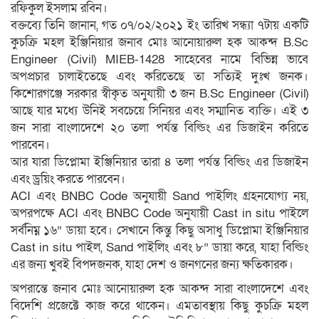
রফিকুল ইসলাম রবিন।
বক্তব্যে তিনি জানান, গত ০৭/০২/২০২১ ইং তারিখ সন্ধ্যা ৭টায় একটি
কুচক্রি মহল ইঞ্জিনিয়ার জনাব মোঃ আনোয়ারুল হক আকন্দ B.Sc
Engineer (Civil) MIEB-1428 সাহেবের নামে বিভিন্ন ভাবে
অপপ্রচার চালাইতেছে এবং করিতেছে তা সত্যিই দুঃখ জনক।
কিশোরগঞ্জে সরকার স্বীকৃত অনুযায়ী ৩ জন B.Sc Engineer (Civil)
আছে যার মধ্যে উনিই সবচেয়ে সিনিয়র এবং সম্মানিত ব্যক্তি। এই ৩
জন সারা বাংলাদেশে ২০ তলা পর্যন্ত বিল্ডিং এর ডিজাইন করিতে
পারবেন।
আর যারা ডিপ্লোমা ইঞ্জিনিয়ার তারা ৪ তলা পর্যন্ত বিল্ডিং এর ডিজাইন
এবং ড্রয়িং করতে পারবেন।
ACI এবং BNBC Code অনুযায়ী Sand পাইলিং গ্রহনযোগ্য নয়,
অপরপক্ষে ACI এবং BNBC Code অনুযায়ী Cast in situ পাইলে
সর্বনিম্ন ১৬” ডায়া হবে। সেখানে কিন্তু কিছু অসাধু ডিপ্লোমা ইঞ্জিনিয়ার
Cast in situ পাইল, Sand পাইলিং এবং ৮” ডায়া করে, যাহা বিল্ডিং
এর জন্য খুবই বিপদজনক, যাহা দেশ ও জনগনের জন্য ক্ষতিকারক।
অপরান্তে জনাব মোঃ আনোয়ারুল হক আকন্দ সারা বাংলাদেশে এবং
বিদেশি প্রজেক্টে কাজ করে থাকেন। এমতাবস্থায় কিছু কুচক্রি মহল