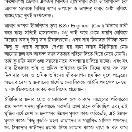
কিশোরগঞ্জ জেলার একজন সিনিয়র ইঞ্জিনিয়ার মোঃ আনোয়ারুল হক
আকন্দ স্যারকে বিভিন্ন ভাবে অপমান ও অপদস্থ করার চেষ্টা চালিয়ে
যাচ্ছে,যাহা খুবই দঃখজনক।
আবার অনেক ইঞ্জিনিয়ার ভুয়া B.Sc Engineer (Civil) হিসাবে দাবী
করে যাহা সত্যিই হাস্যজনক। শুধু তাই করে থেমে যায়নি লেলিয়ে
দিয়েছে অসাধু কিছু সাব ঠিকাদারকে। এসব সাব ঠিকাদার বিভিন্ন সময়
কিছু কু প্রস্তাব স্যারকে দেওয়া হয় যাহা জনাব ইঞ্জিনিয়ার মোঃ
আনোয়ারুল হক আকন্দ স্যার সততার পরিচয় দিতে গিয়ে মেনে নেননি।
তাই কু চক্রি মহল গুলা স্যারের নামে অপপ্রচার চালিয়ে যাচ্ছে। এবং সৎ
সাব ঠিকাদার ভাই ও শ্রমিক ভাইদের হুমকি দিচ্ছে যাহা সৎ সাব
ঠিকাদার ভাই ও শ্রমিক ভাইদের জীবনযাপন হুমকির মুখে পড়েছে।
অতএব দেশ ও জনগনের স্বার্থে তাদের বিরুদ্ধে আইনি পদক্ষেপ নেওয়া
ও সামাজিকভাবে বয়কট করা বিশেষ প্রয়োজন।
ইঞ্জিনিয়ার জনাব মোঃ আনোয়ারুল হক আকন্দ সাহেবের পরিবারের
প্রায় সকল সদস্য মুক্তিযোদ্ধে সরাসরি অংশ গ্রহন করিয়াছিল এবং এই
মুজিব বর্ষে দেশ ও জনগনের উন্নয়ন মূলক কাজ করিতেছি, এই উন্নয়ন
মূলক কাজে কিছু কুচক্রি মহল আমাদের ও সম্মানিত মালিক পক্ষদের,
সৎ ঠিকাদার ভাইদের হুমকি দিয়ে চলমান কাজে বাধা ও বন্ধ করে