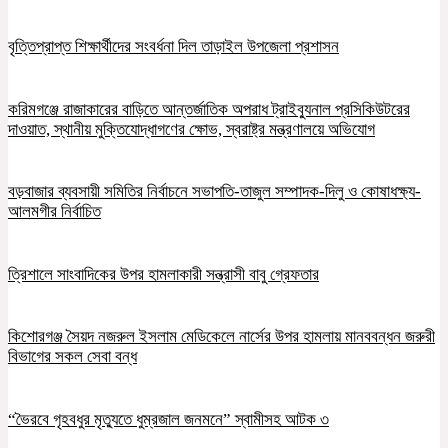
বৃত্তিপ্রাপ্ত শিক্ষার্থীদের সংবর্ধনা দিল তাড়াইল উপজেলা প্রশাসন
করিমগঞ্জে রাজাকারের বাড়িতে আন্তর্জাতিক অপরাধ ট্রাইব্যুনাল প্রসিকিউটরের
দাওয়াত, স্থানীয় মুক্তিযোদ্ধাগণের ক্ষোভ, স্বরাষ্ট্র মন্ত্রণালয়ে অভিযোগ
বড়বাজার ব্যবসায়ী সমিতির নির্বাচনে সভাপতি-তাজুল সম্পাদক-দিলু ও কোষাধক্ষ্য-
আলমগীর নির্বাচিত
ত্রিশালে সাংবাদিকের উপর হামলাকারী সন্ত্রাসী বাবু গ্রেফতার
কিশোরগঞ্জ সৈয়দ নজরুল ইসলাম মেডিকেলে নার্সের উপর হামলায় মানববন্ধন জরুরী
বিভাগের সকল সেবা বন্ধ
“ভৈরবে গৃহবধুর মৃত্যুতে ধুম্রজাল জনমনে” স্বামীসহ আটক ৩