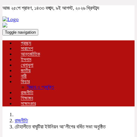
আজ ২৫শে শ্রাবণ, ১৪৩৩ বঙ্গাব্দ, ৯ই আগস্ট, ২০২৬ খ্রিস্টাব্দ
Toggle navigation
প্রচ্ছদ
সারাদেশ
আন্তর্জাতিক
ইসলাম
খেলাধুলা
জাতীয়
নারী
ফিচার
বিজ্ঞান ও প্রযুক্তি
রাজনীতি
শিক্ষাঙ্গন
সাক্ষাৎকার
রাজনীতি
চৌহালীতে বাঘুটিয়া ইউনিয়ন আ’লীগের বর্ধিত সভা অনুষ্ঠিত