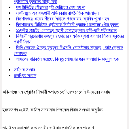
প্রতিবাদে যুবদলের তীব্র নিন্দা
দশ মিনিটের পৌরসভা ঘন্টা পেরিয়েও শেষ হয় না
স্কটল্যান্ড এর রাজধানী এডিনবরায় রাজনৈতিক আলোড়ন
কিশোরগঞ্জে ধানের শীষের মিছিলে গণজোয়ার, স্থবির পুরো শহর
কিশোরগঞ্জে ডিজিটাল প্ল্যাটফর্মে নির্বাচনী প্রচারণা চালাচ্ছে পৌর যুবদল
১১দলীয় জোটের একমাত্র প্রার্থী হেদায়াতুল্লাহ হাদী-দাবি শরীকদলের
নির্বাচনী প্রচারণায় ফজলুর রহমানের সমর্থক দ্বারা হামলার শিকার স্বতন্ত্র
প্রার্থী সিগমা
ভিপি সোহেল ঐক্যে ফুরফুরে বিএনপি, কোনঠাসায় স্বতন্ত্র, জোট কোন্দলে
খেলাফত
শাসকের পরিবর্তন হয়েছে, কিন্তু শোষণের ধরন বদলায়নি- মামুনুল হক
সর্বশেষ সংবাদ
জনপ্রিয় সংবাদ
করিমগঞ্জে ৭ম শ্রেণির শিক্ষার্থী অপহৃত ১৫দিনেও মেলেনি উদ্ধারের সংবাদ
হয়বতনগর এ.ইউ. কামিল মাদ্রাসায় শিক্ষকের বিদায় সংবর্ধনা অনুষ্ঠিত
তাড়াইলে ফ্যামিলি কার্ড শুমারীর ভাইবার প্রাথমিক ফল প্রকাশ