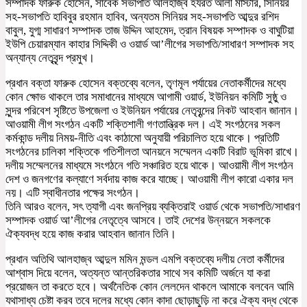
সম্পাদক ফারুক হোসেন, সাবেক সভাপতি আলহাজ্ব হযরত আলী মাস্টার, সিনিয়র
সহ-সভাপতি হাবিবুর রহমান হাবিব, অন্যতম সিনিয়র সহ-সভাপতি আব্দুর রশিদ
বাবুল, যুগ্ম সাধারণ সম্পাদক তাজ উদ্দিন আহমেদ, ত্রান বিষয়ক সম্পাদক ও বাঘুটিয়া
ইউপি চেয়ারম্যান কাহার সিদ্দিকী ও ওয়ার্ড আ’লীগের সভাপতি/সাধারণ সম্পাদক সহ
অন্যান্য নেতৃবৃন্দ প্রমুখ।
প্রধান বক্তা ফারুক হোসেন বক্তব্যে বলেন, তৃণমূল পর্যায়ের নেতাকর্মীদের মধ্যে
কোন ক্ষোভ থাকলে তার সমাধানের মাধ্যমে আগামী ওয়ার্ড, ইউনিয়ন কমিটি সুষ্ঠু ও
সুন্দর পরিবেশ সৃষ্টিতে উপজেলা ও ইউনিয়ন পর্যায়ের নেতৃবৃন্দের নিকট আহবান জানান।
আওয়ামী লীগ সংগঠন একটি শক্তিশালী গণতান্ত্রিক দল। এই সংগঠনের সকল
কর্মকান্ড দলীয় নিময়-নীতি এবং কাঠামো অনুযায়ী পরিচালিত হয়ে থাকে। প্রতিটি
সংগঠনের চালিকা শক্তিকে গতিশীলতা আনয়নে সম্মেলন একটি বিরাট ভূমিকা রাখে।
দলীয় সম্মেলনের মাধ্যমে সংগঠনে গতি সঞ্চারিত হয়ে থাকে। আওয়ামী লীগ সংগঠন
দেশ ও জনগণের কল্যাণে সর্বদায় কাজ করে যাচ্ছে। আওয়ামী লীগ কারো একার দল
নয়। এটি স্বাধীনতার পক্ষের সংগঠন।
তিনি আরও বলেন, সৎ ত্যাগী এবং জনপ্রিয় ব্যক্তিরাই ওয়ার্ড থেকে সভাপতি/সাধারণ
সম্পাদক ওয়ার্ড আ’লীগের নেতৃত্বে আসবে। তাই দেশের উন্নয়নে সকলকে
ঐক্যবদ্ধ হয়ে কাজ করার আহবান জানান তিনি।
প্রধান অতিথি আলহাজ্ব আব্দুল মমিন মন্ডল এমপি বক্তব্যে দলীয় নেতা কর্মীদের
আশ্বাস দিয়ে বলেন, অত্যন্ত আন্তরিকতার সাথে সব কমিটি অর্জনে যা করা
প্রয়োজন তা করতে হবে। অর্থনৈতিক কোন লেলদেন থাকলে আমাকে বলবেন আমি
যথাসাধ্য চেষ্টা করব তবে দলের মধ্যে কোন কাদা ছোড়াছুড়ি না করে ঐক্য বদ্ধ থেকে