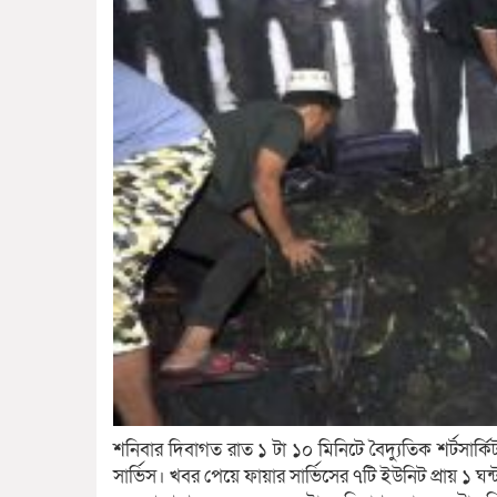
শনিবার দিবাগত রাত ১ টা ১০ মিনিটে বৈদ্যুতিক শর্টসার্
সার্ভিস। খবর পেয়ে ফায়ার সার্ভিসের ৭টি ইউনিট প্রায় ১ ঘন