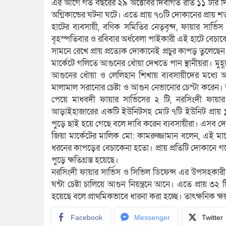
এর আগে গত বছরের ২৯ অক্টোবর দিবাগত রাত ১১ টার দি
অগ্নিকান্ডের ঘটনা ঘটে। এতে প্রায় ৭০টি দোকানের প্রা
হাটের ব্যবসায়ী, বণিক সমিতির নেতৃবৃন্দ, ফায়ার সার্ভিস
বৃহস্পতিবার ও রবিবার অর্ধবেলা পাইকারী এই হাটে বেচা
সামনে রেখে প্রায় প্রত্যেক দোকানেই প্রচুর কাপড় তুলেছে
মার্কেটে গলিতে আগুনের ধোঁয়া দেখতে পান স্থানীয়রা। মু
আগুনের ধোঁয়া ও লেলিহান শিখায় ব্যবসায়ীদের মধ
মালামাল সরানোর চেষ্টা ও আগুন নেভানোর চেস্টা করেন
পেয়ে মাধবদী ফায়ার সার্ভিসের ২ টি, নরসিংদী ফায়ার
আড়াইহাজারের একটি ইউনিটসহ মোট ৭টি ইউনিট প্রায় ১ ঘ
পুড়ে ছাই হয়ে গেছে বলে দাবি করেন ব্যবসায়ীরা। এসব
জিয়া মার্কেটের মালিক মো: কামরুজ্জামান বলেন, এই মা
ধরনের কাপড়ের বেচাকেনা হতো। প্রায় প্রতিটি দোকানে
পুড়ে ক্ষতিগ্রস্ত হয়েছে।
নরসিংদী ফায়ার সার্ভিস ও সিভিল ডিফেন্স এর উপসহকার
ঘন্টা চেষ্টা চালিয়ে আগুন নিয়ন্ত্রনে আনে। এতে প্রায় ৩
হয়েছে বলে প্রাথমিকভাবে ধারনা করা হচ্ছে। তাৎক্ষনিক ক্ষ
Facebook
Messenger
Twitter