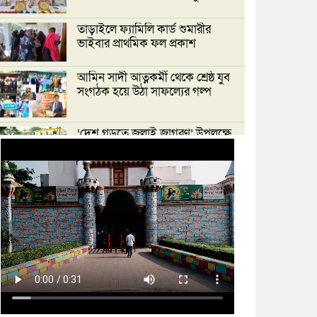
তাড়াইলে ফ্যামিলি কার্ড শুমারীর
ভাইবার প্রাথমিক ফল প্রকাশ
আমিন সাদী আত্নকর্মী থেকে শ্রেষ্ঠ যুব
সংগঠক হয়ে উঠা সাফল্যের গল্প
‘দেশ গড়তে জুলাই জাগরণ’ উপলক্ষে
তাড়াইলে এনসিপির পদযাত্রা ও পথসভা
অনুষ্ঠিত
ইসলামী ব্যাংক কিশোরগঞ্জ গাইটাল উপ
শাখায় গ্রাহক সমাবেশ অনুষ্ঠিত
মাধবদীতে এস ডি আইটি ট্রেনিং
ইনস্টিটিউট বিনামূল্যে দক্ষতা প্রশিক্ষণের
অ্যাসেসমেন্ট অনুষ্ঠিত
তাড়াইলে দুই শতাধিক শিক্ষকের