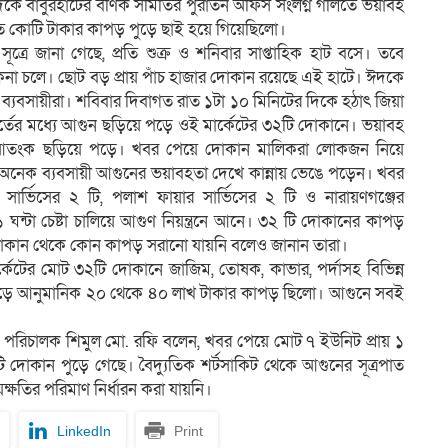
কে বাবুরহাটের বণিক সমিতির পুরাতন অফিস সংলগ্ন গলিতে ভয়াবহ
য় শত কোটি টাকার কাপড় পুড়ে ছাই হয়ে গিয়েছিলো।
 সূত্রে জানা গেছে, প্রতি শুক্র ও শনিবার সাপ্তাহিক হাট বসে। তবে
কেনা চলে। ছোট বড় প্রায় পাঁচ হাজার দোকান রয়েছে এই হাটে। ঈদকে
ন ব্যবসায়ীরা। শবিবার দিবাগত রাত ১টা ১০ মিনিটের দিকে হঠাৎ জিয়া
হূর্তের মধ্যে আগুন ছড়িয়ে পড়ে ওই মার্কেটের ৩২টি দোকানে। ভয়াবহ
্যে আতংক ছড়িয়ে পড়ে। খবর পেয়ে দোকান মালিকরা লোকজন নিয়ে
। অনেক ব্যবসায়ী আগুনের ভয়াবহতা দেখে কান্নায় ভেঙে পড়েন। খবর
 সার্ভিসের ২ টি, পলাশ ফায়ার সার্ভিসের ২ টি ও নারায়ণগঞ্জের
ন্টা চেষ্টা চালিয়ে আগুণ নিয়ন্ত্রনে আনে। ৩২ টি দোকানের কাপড়
 দোকান থেকে কোন কাপড় সরানো যায়নি বলেও জানান তারা।
র্কেটের মোট ৩২টি দোকানে জাজিম, তোষক, কাভার, পর্দাসহ বিভিন্ন
 গড়ে আনুমানিক ২০ থেকে ৪০ লাখ টাকার কাপড় ছিলো। আগুনে সবই
ী পরিচালক শিমুল মো. রফি বলেন, খবর পেয়ে মোট ৭ ইউনিট প্রায় ১
২ টি দোকান পুড়ে গেছে। বৈদ্যুতিক শর্টসাকিট থেকে আগুনের সূত্রপাত
য়ক্ষতির পরিমাণ নির্ধারন করা যায়নি।
LinkedIn
Print