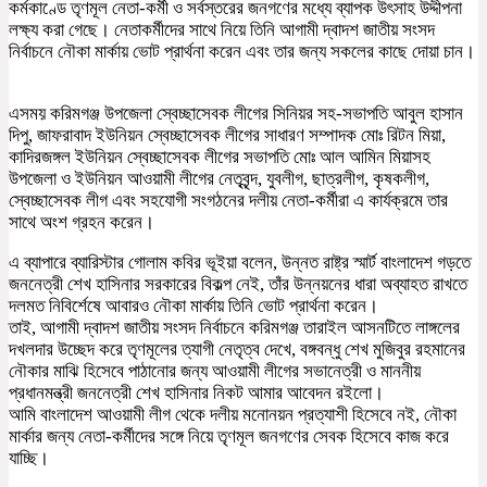
কর্মকাণ্ডে তৃণমূল নেতা-কর্মী ও সর্বস্তরের জনগণের মধ্যে ব্যাপক উৎসাহ উদ্দীপনা
লক্ষ্য করা গেছে। নেতাকর্মীদের সাথে নিয়ে তিনি আগামী দ্বাদশ জাতীয় সংসদ
নির্বাচনে নৌকা মার্কায় ভোট প্রার্থনা করেন এবং তার জন্য সকলের কাছে দোয়া চান।
এসময় করিমগঞ্জ উপজেলা স্বেচ্ছাসেবক লীগের সিনিয়র সহ-সভাপতি আবুল হাসান
দিপু, জাফরাবাদ ইউনিয়ন স্বেচ্ছাসেবক লীগের সাধারণ সম্পাদক মোঃ রিটন মিয়া,
কাদিরজঙ্গল ইউনিয়ন স্বেচ্ছাসেবক লীগের সভাপতি মোঃ আল আমিন মিয়াসহ
উপজেলা ও ইউনিয়ন আওয়ামী লীগের নেতৃবৃন্দ, যুবলীগ, ছাত্রলীগ, কৃষকলীগ,
স্বেচ্ছাসেবক লীগ এবং সহযোগী সংগঠনের দলীয় নেতা-কর্মীরা এ কার্যক্রমে তার
সাথে অংশ গ্রহন করেন।
এ ব্যাপারে ব্যারিস্টার গোলাম কবির ভূইয়া বলেন, উন্নত রাষ্ট্র স্মার্ট বাংলাদেশ গড়তে
জননেত্রী শেখ হাসিনার সরকারের বিকল্প নেই, তাঁর উন্নয়নের ধারা অব্যাহত রাখতে
দলমত নিবির্শেষে আবারও নৌকা মার্কায় তিনি ভোট প্রার্থনা করেন।
তাই, আগামী দ্বাদশ জাতীয় সংসদ নির্বাচনে করিমগঞ্জ তারাইল আসনটিতে লাঙ্গলের
দখলদার উচ্ছেদ করে তৃণমূলের ত্যাগী নেতৃত্ব দেখে, বঙ্গবন্ধু শেখ মুজিবুর রহমানের
নৌকার মাঝি হিসেবে পাঠানোর জন্য আওয়ামী লীগের সভানেত্রী ও মাননীয়
প্রধানমন্ত্রী জননেত্রী শেখ হাসিনার নিকট আমার আবেদন রইলো।
আমি বাংলাদেশ আওয়ামী লীগ থেকে দলীয় মনোনয়ন প্রত্যাশী হিসেবে নই, নৌকা
মার্কার জন্য নেতা-কর্মীদের সঙ্গে নিয়ে তৃণমূল জনগণের সেবক হিসেবে কাজ করে
যাচ্ছি।