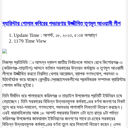
ব্যারিস্টার গোলাম কবিরের পদচারণায় উজ্জীবিত তৃণমূল আওয়ামী লীগ
Update Time : আগস্ট, ১৮, ২০২৩, ৫:৩৪ অপরাহ্ণ
1179 Time View
নিজস্ব প্রতিনিধি ঃ আসন্ন দ্বাদশ জাতীয় নির্বাচনকে সামনে রেখে কিশোরগঞ্জ-৩
(করিমগঞ্জ-তাড়াইল) আসনে বর্তমান সরকারের উন্নয়ন কর্মকান্ড ও তৃণমূল আওয়ামী
লীগকে উজ্জীবিত করতে নিয়মিত খেলার আয়োজন, ব্যাপক গণসংযোগ, পথসভা ও
উঠানবৈঠক করে যাচ্ছেন কেন্দ্রীয় স্বেচ্ছাসেবকলীগের শ্রমবিষয়ক সম্পাদক ব্যারিস্টার
গোলাম কবির ভূইয়া।
তিনি দীর্ঘদিন ধরে পালাক্রমে করিমগঞ্জ ও তাড়াইল উপজেলার প্রতিটি ইউনিয়ন চষে
বেড়াচ্ছেন। তিনি সরকারের বিভিন্ন উন্নয়নমূলক কর্মকাণ্ডের বর্ণনা জনগণের নিকট
তুলে ধরে সভা-সমাবেশ, গণসংযোগ, পথসভার পাশাপাশি লিফলেট বিতরণ করছেন।
এরই ধারাবাহিকতায় আজ ১৮ আগস্ট শুক্রবার বিকাল ৩টা হতে রাত্র ৯টা পর্যন্ত
করিমগঞ্জ উপজেলার জাফরাবাদ ইউনিয়নের জনগণের সাথে চা-চক্রে সরকারের
বিভিন্ন উন্নয়নমূলক কর্মকাণ্ডের বর্ণনা তুলে ধরে লিফলেট বিতরণ করেন। এসব