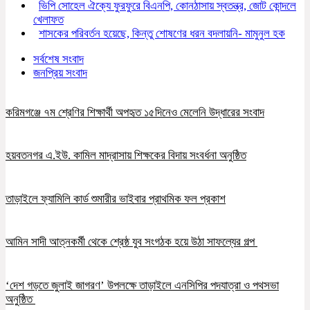
ভিপি সোহেল ঐক্যে ফুরফুরে বিএনপি, কোনঠাসায় স্বতন্ত্র, জোট কোন্দলে
খেলাফত
শাসকের পরিবর্তন হয়েছে, কিন্তু শোষণের ধরন বদলায়নি- মামুনুল হক
সর্বশেষ সংবাদ
জনপ্রিয় সংবাদ
করিমগঞ্জে ৭ম শ্রেণির শিক্ষার্থী অপহৃত ১৫দিনেও মেলেনি উদ্ধারের সংবাদ
হয়বতনগর এ.ইউ. কামিল মাদ্রাসায় শিক্ষকের বিদায় সংবর্ধনা অনুষ্ঠিত
তাড়াইলে ফ্যামিলি কার্ড শুমারীর ভাইবার প্রাথমিক ফল প্রকাশ
আমিন সাদী আত্নকর্মী থেকে শ্রেষ্ঠ যুব সংগঠক হয়ে উঠা সাফল্যের গল্প
‘দেশ গড়তে জুলাই জাগরণ’ উপলক্ষে তাড়াইলে এনসিপির পদযাত্রা ও পথসভা
অনুষ্ঠিত