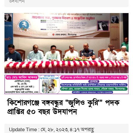
উদযাপন
কিশোরগঞ্জে বঙ্গবন্ধুর “জুলিও কুরি'” পদক
প্রাপ্তির ৫০ বছর উদযাপন
Update Time : মে, ২৮, ২০২৩, ৪:১৭ অপরাহ্ণ