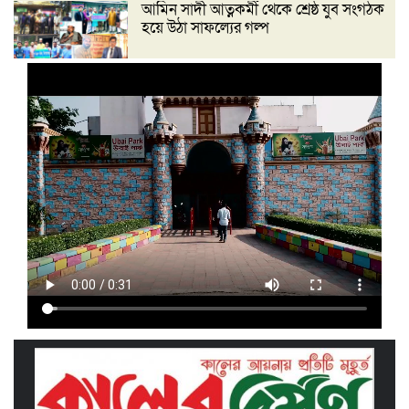
আমিন সাদী আত্নকর্মী থেকে শ্রেষ্ঠ যুব সংগঠক
হয়ে উঠা সাফল্যের গল্প
‘দেশ গড়তে জুলাই জাগরণ’ উপলক্ষে
তাড়াইলে এনসিপির পদযাত্রা ও পথসভা
অনুষ্ঠিত
ইসলামী ব্যাংক কিশোরগঞ্জ গাইটাল উপ শাখায়
গ্রাহক সমাবেশ অনুষ্ঠিত
মাধবদীতে এস ডি আইটি ট্রেনিং ইনস্টিটিউট
বিনামূল্যে দক্ষতা প্রশিক্ষণের অ্যাসেসমেন্ট
অনুষ্ঠিত
তাড়াইলে দুই শতাধিক শিক্ষকের অংশগ্রহণে
দিনব্যাপী প্রশিক্ষণ কর্মশালা অনুষ্ঠিত
পরিচ্ছন্ন নগরীর দাবিতে কিশোরগঞ্জ এপেক্স