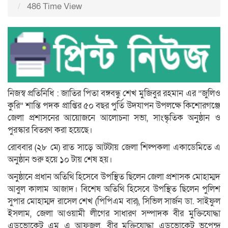
486 Time View
নিজস্ব প্রতিনিধি : জাতির পিতা বঙ্গবন্ধু শেখ মুজিবুর রহমান এর ”জুলিও
কুরি” শান্তি পদক প্রাপ্তির ৫০ বছর পুর্তি উদযাপন উপলক্ষে কিশোরগঞ্জে
জেলা প্রশাসনের আয়োজনে আলোচনা সভা, সাংস্কৃতিক অনুষ্ঠান ও
পুরস্কার বিতরণ করা হয়েছে।
রোববার (২৮ মে) রাত সাড়ে আটটায় জেলা শিল্পকলা একাডেমিতে এ
অনুষ্ঠান শুরু হয়ে ১০ টায় শেষ হয়।
অনুষ্ঠানে প্রধান অতিথি হিসেবে উপস্থিত ছিলেন জেলা প্রশাসক মোহাম্মদ
আবুল কালাম আজাদ। বিশেষ অতিথি হিসেবে উপস্থিত ছিলেন পুলিশ
সুপার মোহাম্মদ রাসেল শেখ (পিপিএম বার), সিভিল সার্জন ডা. সাইফুল
ইসলাম, জেলা আওয়ামী লীগের সাধারণ সম্পাদক বীর মুক্তিযোদ্ধা
এডভোকেট এম এ আফজল, বীর মুক্তিযোদ্ধা এডভোকেট ভূপেন্দ্র