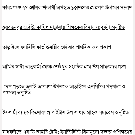
করিমগঞ্জে ৭ম শ্রেণির শিক্ষার্থী অপহৃত ১৫দিনেও মেলেনি উদ্ধারের সংবাদ
হয়বতনগর এ.ইউ. কামিল মাদ্রাসায় শিক্ষকের বিদায় সংবর্ধনা অনুষ্ঠিত
তাড়াইলে ফ্যামিলি কার্ড শুমারীর ভাইবার প্রাথমিক ফল প্রকাশ
আমিন সাদী আত্নকর্মী থেকে শ্রেষ্ঠ যুব সংগঠক হয়ে উঠা সাফল্যের গল্প
‘দেশ গড়তে জুলাই জাগরণ’ উপলক্ষে তাড়াইলে এনসিপির পদযাত্রা ও
পথসভা অনুষ্ঠিত
ইসলামী ব্যাংক কিশোরগঞ্জ গাইটাল উপ শাখায় গ্রাহক সমাবেশ অনুষ্ঠিত
মাধবদীতে এস ডি আইটি ট্রেনিং ইনস্টিটিউট বিনামূল্যে দক্ষতা প্রশিক্ষণের