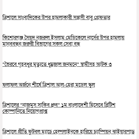
ত্রিশালে সাংবাদিকের উপর হামলাকারী সন্ত্রাসী বাবু গ্রেফতার
কিশোরগঞ্জ সৈয়দ নজরুল ইসলাম মেডিকেলে নার্সের উপর হামলায়
মানববন্ধন জরুরী বিভাগের সকল সেবা বন্ধ
“ভৈরবে গৃহবধুর মৃত্যুতে ধুম্রজাল জনমনে” স্বামীসহ আটক ৩
ফলাফল অর্জনে শীর্ষে ত্রিশাল আল-হেরা মডেল স্কুল
ত্রিশালের “নাজমুস সাকিব ধ্রুব” ১ম বাংলাদেশী হিসেবে ব্রিটিশ
কোম্পানিতে নিয়োগপ্রাপ্ত
ত্রিশালে প্রীতি ফুটবল ম্যাচে হেল্পলাইনকে হারিয়ে চ্যাম্পিয়ন ঝাইয়ারপাড়