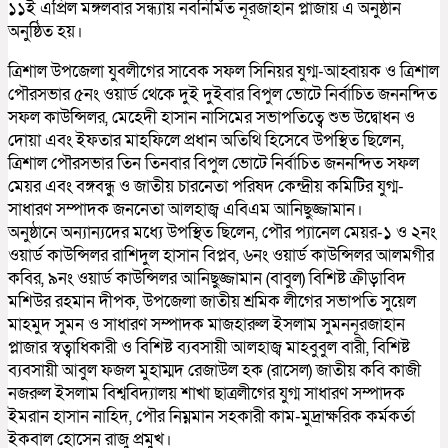
১১ই এপ্রিল মঙ্গলবার সন্ধ্যায় নবনির্মিত নূরজাহান প্লাজায় এ অনুষ্ঠান
অনুষ্ঠিত হয়।
ত্রিশাল উপজেলা যুবলীগের সাবেক সফল সিনিয়র যুগ্ম-আহ্বায়ক ও ত্রিশাল
পৌরসভার ৫নং ওয়ার্ড থেকে দুই দুইবার বিপুল ভোটে নির্বাচিত জননন্দিত
সফল কাউন্সিলর, মেহেদী হাসান নাসিমের সভাপতিত্বে শুভ উদ্বোধন ও
দোয়া এবং ইফতার মাহফিলে প্রধান অতিথি হিসেবে উপস্থিত ছিলেন,
ত্রিশাল পৌরসভার তিন তিনবার বিপুল ভোটে নির্বাচিত জননন্দিত সফল
মেয়র এবং বঙ্গবন্ধু ও জাতীয় চারনেতা পরিষদ কেন্দ্রীয় কমিটির যুগ্ম-
সাধারণ সম্পাদক জননেতা আলহাজ্ব এবিএম আনিছুজ্জামান।
অনুষ্ঠানে অন্যান্যদের মধ্যে উপস্থিত ছিলেন, পৌর প্যানেল মেয়র-১ ও ২নং
ওয়ার্ড কাউন্সিলর রাশিদুল হাসান বিপ্লব, ৬নং ওয়ার্ড কাউন্সিলর আলমগীর
কবির, ৯নং ওয়ার্ড কাউন্সিলর আনিছুজ্জামান (বাবুল) বিশিষ্ট ক্রীড়াবিদ
মশিউর রহমান দীপক, উপজেলা জাতীয় শ্রমিক লীগের সভাপতি সুয়েল
মাহমুদ সুমন ও সাধারণ সম্পাদক মাজহারুল ইসলাম সুমননূরজাহান
প্লাজার স্বত্বাধিকারী ও বিশিষ্ট ব্যবসায়ী আলহাজ্ব মাহবুবুল বারী, বিশিষ্ট
ব্যবসায়ী আবুল ফজল মুহাম্মদ রেজাউল হক (রাসেল) জাতীয় কবি কাজী
নজরুল ইসলাম বিশ্ববিদ্যালয় শাখা ছাত্রলীগের যুগ্ম সাধারণ সম্পাদক
ইমরান হাসান নাহিদ, পৌর নিম্নমান সহকারী কাম-মুদ্রাক্ষরিক কর্মকর্তা
ইকবাল হোসেন রাজু প্রমুখ।