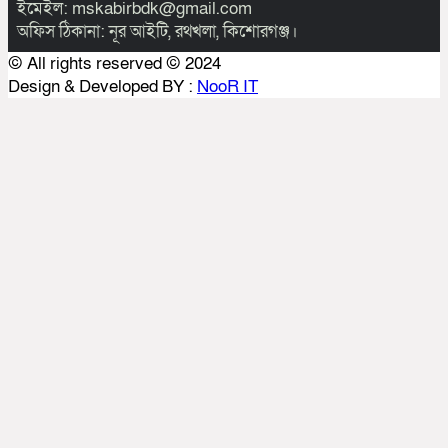
ইমেইল: mskabirbdk@gmail.com
অফিস ঠিকানা: নূর আইটি, রথখলা, কিশোরগঞ্জ।
© All rights reserved © 2024
Design & Developed BY :
NooR IT