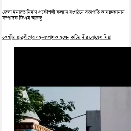
জেলা ইমারত নির্মাণ প্রকৌশলী কল্যান সংগঠনে সভাপতি কামরুজ্জামান
সম্পাদক জিএম আরজু
কেন্দ্রীয় ছাত্রলীগের সহ-সম্পাদক হলেন কটিয়াদীর সোহেল মিয়া