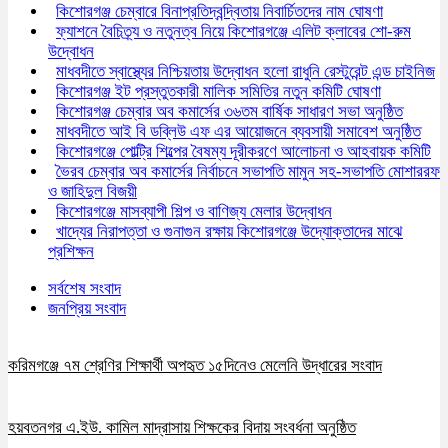
কিশোরগঞ্জ চেম্বারে বিনাপ্রতিদ্বন্দ্বিতায় নিবার্চিতদের নাম ঘোষণা
ফ্যাশনে বৈচিত্র্য ও নতুনত্ব নিয়ে কিশোরগঞ্জে এলিট ক্লাবের শো-রুম
উদ্বোধন
মাধবদীতে স্বাস্থ্যের নিশ্চিয়তায় উদ্বোধন হলো রাধুনি রেস্টুরেন্ট এন্ড চাইনিজ
কিশোরগঞ্জ ইট প্রস্তুতকারী মালিক সমিতির নতুন কমিটি ঘোষণা
কিশোরগঞ্জ চেম্বার অব কমার্সের ৩৬তম বার্ষিক সাধারণ সভা অনুষ্ঠিত
মাধবদীতে আই বি ডব্লিউ এফ এর আয়োজনে ব্যবসায়ী সমাবেশ অনুষ্ঠিত
কিশোরগঞ্জে পোল্ট্রি শিল্পের বৈষম্য দূরীকরণে আলোচনা ও আহবায়ক কমিটি
ভৈরব চেম্বার অব কমার্সের নির্বাচনে সভাপতি মামুন সহ-সভাপতি মোশাররফ
ও জাহিদুল বিজয়ী
কিশোরগঞ্জে মাসব্যাপী শিল্প ও বাণিজ্য মেলার উদ্বোধন
খাদ্যের নিরাপত্তা ও গুনাগুন রক্ষায় কিশোরগঞ্জে উদ্যোক্তাদের মাঝে
প্রশিক্ষন
সর্বশেষ সংবাদ
জনপ্রিয় সংবাদ
করিমগঞ্জে ৭ম শ্রেণির শিক্ষার্থী অপহৃত ১৫দিনেও মেলেনি উদ্ধারের সংবাদ
হয়বতনগর এ.ইউ. কামিল মাদ্রাসায় শিক্ষকের বিদায় সংবর্ধনা অনুষ্ঠিত