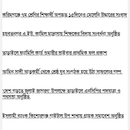
করিমগঞ্জে ৭ম শ্রেণির শিক্ষার্থী অপহৃত ১৫দিনেও মেলেনি উদ্ধারের সংবাদ
হয়বতনগর এ.ইউ. কামিল মাদ্রাসায় শিক্ষকের বিদায় সংবর্ধনা অনুষ্ঠিত
তাড়াইলে ফ্যামিলি কার্ড শুমারীর ভাইবার প্রাথমিক ফল প্রকাশ
আমিন সাদী আত্নকর্মী থেকে শ্রেষ্ঠ যুব সংগঠক হয়ে উঠা সাফল্যের গল্প
‘দেশ গড়তে জুলাই জাগরণ’ উপলক্ষে তাড়াইলে এনসিপির পদযাত্রা ও
পথসভা অনুষ্ঠিত
ইসলামী ব্যাংক কিশোরগঞ্জ গাইটাল উপ শাখায় গ্রাহক সমাবেশ অনুষ্ঠিত