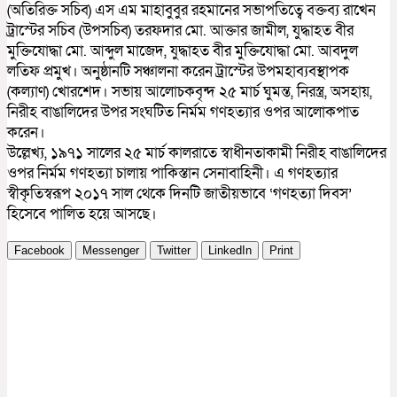
(অতিরিক্ত সচিব) এস এম মাহাবুবুর রহমানের সভাপতিত্বে বক্তব্য রাখেন
ট্রাস্টের সচিব (উপসচিব) তরফদার মো. আক্তার জামীল, যুদ্ধাহত বীর
মুক্তিযোদ্ধা মো. আব্দুল মাজেদ, যুদ্ধাহত বীর মুক্তিযোদ্ধা মো. আবদুল
লতিফ প্রমুখ। অনুষ্ঠানটি সঞ্চালনা করেন ট্রাস্টের উপমহাব্যবস্থাপক
(কল্যাণ) খোরশেদ। সভায় আলোচকবৃন্দ ২৫ মার্চ ঘুমন্ত, নিরস্ত্র, অসহায়,
নিরীহ বাঙালিদের উপর সংঘটিত নির্মম গণহত্যার ওপর আলোকপাত
করেন।
উল্লেখ্য, ১৯৭১ সালের ২৫ মার্চ কালরাতে স্বাধীনতাকামী নিরীহ বাঙালিদের
ওপর নির্মম গণহত্যা চালায় পাকিস্তান সেনাবাহিনী। এ গণহত্যার
স্বীকৃতিস্বরূপ ২০১৭ সাল থেকে দিনটি জাতীয়ভাবে ‘গণহত্যা দিবস’
হিসেবে পালিত হয়ে আসছে।
Facebook
Messenger
Twitter
LinkedIn
Print