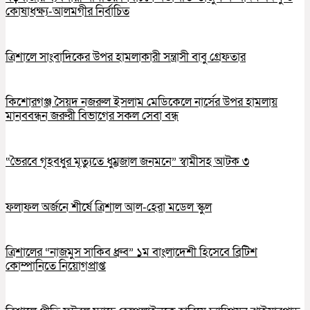
কোষাধক্ষ্য-আলমগীর নির্বাচিত
ত্রিশালে সাংবাদিকের উপর হামলাকারী সন্ত্রাসী বাবু গ্রেফতার
কিশোরগঞ্জ সৈয়দ নজরুল ইসলাম মেডিকেলে নার্সের উপর হামলায়
মানববন্ধন জরুরী বিভাগের সকল সেবা বন্ধ
“ভৈরবে গৃহবধুর মৃত্যুতে ধুম্রজাল জনমনে” স্বামীসহ আটক ৩
ফলাফল অর্জনে শীর্ষে ত্রিশাল আল-হেরা মডেল স্কুল
ত্রিশালের “নাজমুস সাকিব ধ্রুব” ১ম বাংলাদেশী হিসেবে ব্রিটিশ
কোম্পানিতে নিয়োগপ্রাপ্ত