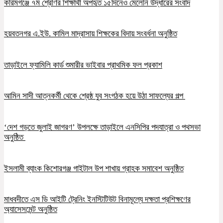
করিমগঞ্জে ৭ম শ্রেণির শিক্ষার্থী অপহৃত ১৫দিনেও মেলেনি উদ্ধারের সংবাদ
হয়বতনগর এ.ইউ. কামিল মাদ্রাসায় শিক্ষকের বিদায় সংবর্ধনা অনুষ্ঠিত
তাড়াইলে ফ্যামিলি কার্ড শুমারীর ভাইবার প্রাথমিক ফল প্রকাশ
আমিন সাদী আত্নকর্মী থেকে শ্রেষ্ঠ যুব সংগঠক হয়ে উঠা সাফল্যের গল্প
‘দেশ গড়তে জুলাই জাগরণ’ উপলক্ষে তাড়াইলে এনসিপির পদযাত্রা ও পথসভা
অনুষ্ঠিত
ইসলামী ব্যাংক কিশোরগঞ্জ গাইটাল উপ শাখায় গ্রাহক সমাবেশ অনুষ্ঠিত
মাধবদীতে এস ডি আইটি ট্রেনিং ইনস্টিটিউট বিনামূল্যে দক্ষতা প্রশিক্ষণের
অ্যাসেসমেন্ট অনুষ্ঠিত