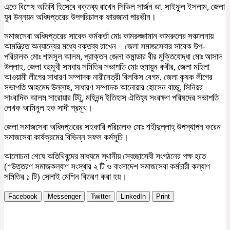
এতে বিশেষ অতিথি হিসেবে বক্তব্য রাখেন সিভিল সার্জন ডা. সাইফুল ইসলাম, জেলা
যুব উন্নয়ন অধিদপ্তরের উপপরিচালক ফারজানা পারভীন।
সমাজসেবা অধিদপ্তরের সাবেক কর্মকর্তা মোঃ কামরুজ্জামান কামরুলের সঞ্চালনায়
আমন্ত্রিত অন্যান্যের মধ্যে বক্তব্য রাখেন – জেলা সমাজসেবার সাবেক উপ-
পরিচালক মোঃ শামসুল আলম, প্রাক্তন জেলা কমান্ডার বীর মুক্তিযোদ্ধা মোঃ আসাদ
উল্লাহ, জেলা বহুমুখী সমবায় সমিতির সভাপতি মোঃ হুমায়ুন কবীর, জেলা মহিলা
আওয়ামী লীগের সাধারণ সম্পাদক নারীনেত্রী বিলকিস বেগম, জেলা কৃষক লীগের
সভাপতি আহমেদ উল্লাহ, সাধারণ সম্পাদক আনোয়ার হোসেন বাচ্ছু, সিনিয়র
সাংবাদিক আলম সারোয়ার টিটু, মহিনন্দ ইতিহাস ঐতিহ্য সংরক্ষণ পরিষদের সভাপতি
লেখক আমিনুল হক সাদী প্রমূখ।
জেলা সমাজসেবা অধিদপ্তরের সহকারি পরিচালক মোঃ শহীদুল্লাহ্ উপস্থাপন করেন
সমাজসেবা কার্যক্রমের বিভিন্ন সফল কর্মসূচি।
আলোচনা শেষে অতিথিবৃন্দের মাধ্যমে স্থানীয় স্বেচ্ছাসেবী সংগঠনের পক্ষ হতে
(“উত্তরণ সমাজকল্যাণ সংস্থার ২ টি ও বাংলাদেশ সমাজসেবা কর্মচারী কল্যাণ
সমিতির ১ টি) সেলাই মেশিন বিতরণ করা হয়।
Facebook
Messenger
Twitter
LinkedIn
Print