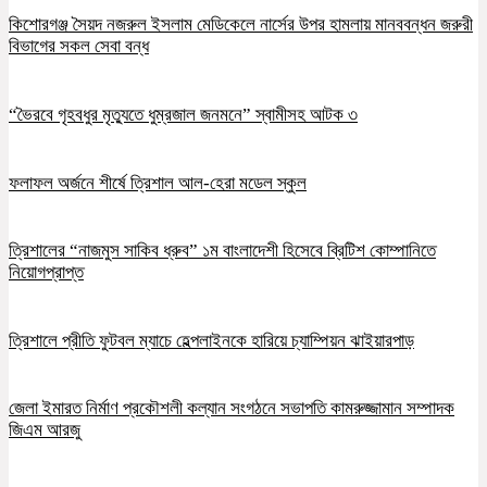
কিশোরগঞ্জ সৈয়দ নজরুল ইসলাম মেডিকেলে নার্সের উপর হামলায় মানববন্ধন জরুরী
বিভাগের সকল সেবা বন্ধ
“ভৈরবে গৃহবধুর মৃত্যুতে ধুম্রজাল জনমনে” স্বামীসহ আটক ৩
ফলাফল অর্জনে শীর্ষে ত্রিশাল আল-হেরা মডেল স্কুল
ত্রিশালের “নাজমুস সাকিব ধ্রুব” ১ম বাংলাদেশী হিসেবে ব্রিটিশ কোম্পানিতে
নিয়োগপ্রাপ্ত
ত্রিশালে প্রীতি ফুটবল ম্যাচে হেল্পলাইনকে হারিয়ে চ্যাম্পিয়ন ঝাইয়ারপাড়
জেলা ইমারত নির্মাণ প্রকৌশলী কল্যান সংগঠনে সভাপতি কামরুজ্জামান সম্পাদক
জিএম আরজু