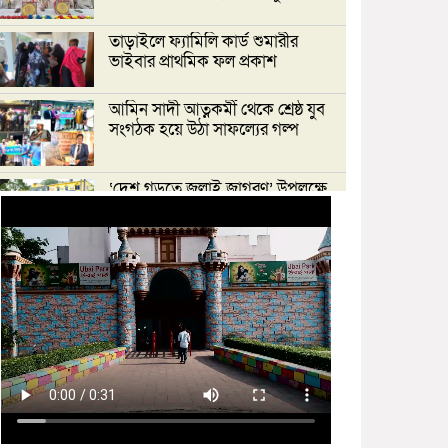
তাড়াইলে ফ্যামিলি কার্ড শুমারীর
ভাইবার প্রাথমিক ফল প্রকাশ
আমিন সাদী আত্নকর্মী থেকে শ্রেষ্ঠ যুব
সংগঠক হয়ে উঠা সাফল্যের গল্প
‘দেশ গড়তে জুলাই জাগরণ’ উপলক্ষে
তাড়াইলে এনসিপির পদযাত্রা ও পথসভা
অনুষ্ঠিত
ইসলামী ব্যাংক কিশোরগঞ্জ গাইটাল উপ
শাখায় গ্রাহক সমাবেশ অনুষ্ঠিত
মাধবদীতে এস ডি আইটি ট্রেনিং
ইনস্টিটিউট বিনামূল্যে দক্ষতা প্রশিক্ষণের
অ্যাসেসমেন্ট অনুষ্ঠিত
তাড়াইলে দুই শতাধিক শিক্ষকের