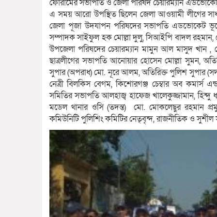
ফোরামের সভাপতি ও জেলা পরিষদ চেয়ারম্যান এডভোকেট 
এ সময় আরো উপস্থিত ছিলেন জেলা আওয়ামী লীগের সা
জেলা পূজা উদযাপন পরিষদের সভাপতি এডভোকেট ভূপেন
সম্পাদক সাইফুল হক মোল্লা দুলু, সিআইপি বাদল রহমান, জেল
উপজেলা পরিষদের চেয়ারম্যান মামুন আল মাসুদ খান ,
ছাত্রলীগের সভাপতি আনোয়ার হোসেন মোল্লা সুমন, অতিরি
সুপার (অপরাধ) মো. নূরে আলম, অতিরিক্ত পুলিশ সুপার 
নেত্রী বিলকিস বেগম, কিশোরগঞ্জ চেম্বার অব কমার্স এন
সমিতির সভাপতি আলহাজ্ব হাফেজ খালেকুজ্জামান, হিন্দু ধর্
মডেল থানার ওসি (তদন্ত) মো. মোকলেছুর রহমান প্রমু
কমিউনিটি পুলিশিং কমিটির নেতৃবৃন্দ, রাজনীতিক ও সুশীল 