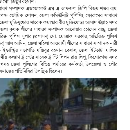
মো. জিল্লুর রহমান।
ধারণ সম্পাদক এডভোকেট এম এ আফজল, জিপি বিজয় শঙ্কর রায়,
্দ্র ভৌমিক দোলন, জেলা কমিউনিটি পুলিশিং ফোরামের সাধারণ
া মুক্তিযুদ্ধোর সাবেক কমান্ডার বীর মুক্তিযোদ্ধা আসাদ উল্লাহ সদর
 জেলা কৃষক লীগের সাধারণ সম্পাদক আনোয়ার হোসেন বাচ্চু, জেলা
ক্ত পুলিশ সুপার (প্রশাসন) মো. মোস্তাক সরকার, অতিরিক্ত পুলিশ
(সদর) আল আমিন, জেলা মহিলা আওয়ামী লীগের সাধারণ সম্পাদক নারী
্ড ইন্ডাস্ট্রির সভাপতি মজিবুর রহমান বেলাল, জেলা ইটভাটা মালিক
মীয় কল্যাণ ট্রাস্টের সাবেক ট্রাস্টি লিপন রায় লিপু, কিশোরগঞ্জ সদর
খসহ জেলা পুলিশের বিভিন্ন পর্যায়ের কর্মকর্তা, উপজেলা ও পৌর
সমাজের প্রতিনিধিরা উপস্থিত ছিলেন।