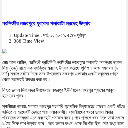
নরসিংদীর নজরপুরে যুবকের গলাকাটা মরদেহ উদ্ধার
Update Time : মার্চ, ৮, ২০২২, ৫:৪৯ পূর্বাহ্ণ
388 Time View
মোঃ আল আমিন, নরসিংদী প্রতিনিধি:নরসিংদীর নজরপুরে গলাকাটা অবস্থায় দুলাল
মিয়া (৩৯) নামে এক ব্যাক্তির মরদেহ উদ্ধার করেছে পুলিশ। আজ মঙ্গলবার (৮
মার্চ) সকাল নয়টার দিকে সদর উপজেলার নজরপুর এলাকার একটি স্কুলের পেছন
থেকে মরদেহটি উদ্ধার করা হয়।
নিহত দুলাল মিয়া সদর উপজেলার নজরপুর ইউনিয়নের নজরপুর গ্রামের আবুল
হাশেমের পুত্র।
স্থানীয়রা জানায়, সকালে নজরপুর সরকারি প্রাথমিক বিদ্যালয়ের পেছনে একটি পতিত
জমিতে এ মরদেহটি দেখতে পায় এলাকাবাসী। স্থানীয়দের খবরে দুলাল মিয়ার
পরিবারের সদস্যরা এসে মরদেহটি শনাক্ত করে। পরে পুলিশে খবর দিলে তারা সকাল
৯ টার দিকে লাশ উদ্ধার করে। তবে দুলাল কখন থেকে নিখোঁজ ছিল সেই তথ্য জানা