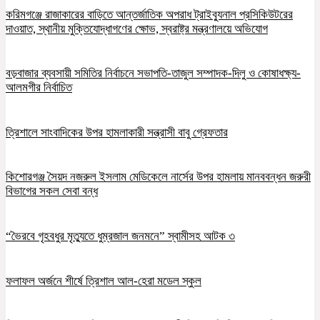
করিমগঞ্জে রাজাকারের বাড়িতে আন্তর্জাতিক অপরাধ ট্রাইব্যুনাল প্রসিকিউটরের
দাওয়াত, স্থানীয় মুক্তিযোদ্ধাগণের ক্ষোভ, স্বরাষ্ট্র মন্ত্রণালয়ে অভিযোগ
বড়বাজার ব্যবসায়ী সমিতির নির্বাচনে সভাপতি-তাজুল সম্পাদক-দিলু ও কোষাধক্ষ্য-
আলমগীর নির্বাচিত
ত্রিশালে সাংবাদিকের উপর হামলাকারী সন্ত্রাসী বাবু গ্রেফতার
কিশোরগঞ্জ সৈয়দ নজরুল ইসলাম মেডিকেলে নার্সের উপর হামলায় মানববন্ধন জরুরী
বিভাগের সকল সেবা বন্ধ
“ভৈরবে গৃহবধুর মৃত্যুতে ধুম্রজাল জনমনে” স্বামীসহ আটক ৩
ফলাফল অর্জনে শীর্ষে ত্রিশাল আল-হেরা মডেল স্কুল