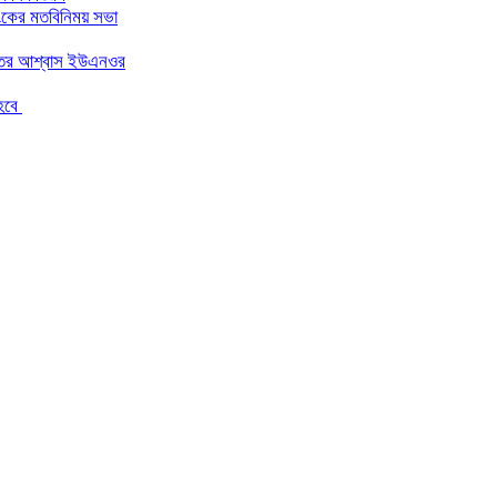
াংকের মতবিনিময় সভা
ন্তের আশ্বাস ইউএনওর
 হবে