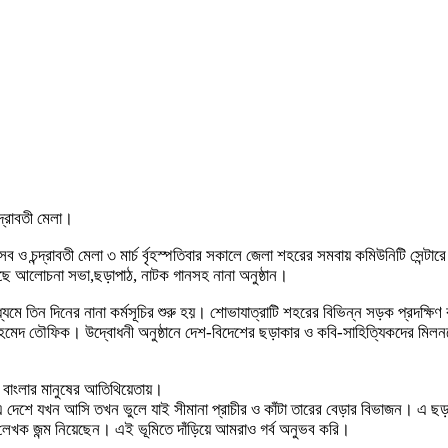
্দ্রাবতী মেলা।
ব ও চন্দ্রাবতী মেলা ৩ মার্চ র্বৃহস্পতিবার সকালে জেলা শহরের সমবায় কমিউনিটি সে
কছে আলোচনা সভা,ছড়াপাঠ, নাটক গানসহ নানা অনুষ্ঠান।
যমে তিন দিনের নানা কর্মসূচির শুরু হয়। শোভাযাত্রাটি শহরের বিভিন্ন সড়ক প্রদক্ষিণ
দ তৌফিক। উদ্বোধনী অনুষ্ঠানে দেশ-বিদেশের ছড়াকার ও কবি-সাহিত্যিকদের মিলনমে
ড় বাংলার মানুষের আতিথিয়েতায়।
 দেশে যখন আসি তখন ভুলে যাই সীমানা প্রাচীর ও কাঁটা তারের বেড়ার বিভাজন। এ ছড়া
র-লেখক জন্ম নিয়েছেন। এই ভূমিতে দাঁড়িয়ে আমরাও গর্ব অনুভব করি।