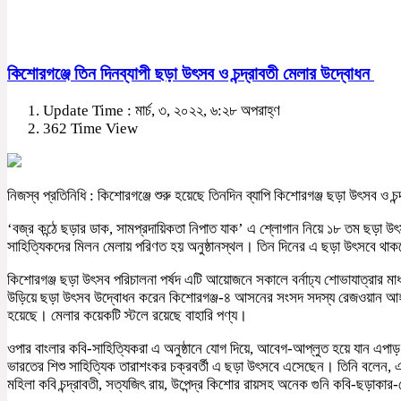
কিশোরগঞ্জে তিন দিনব্যাপী ছড়া উৎসব ও চন্দ্রাবতী মেলার উদ্বোধন
Update Time : মার্চ, ৩, ২০২২, ৬:২৮ অপরাহ্ণ
362 Time View
নিজস্ব প্রতিনিধি : কিশোরগঞ্জে শুরু হয়েছে তিনদিন ব্যাপি কিশোরগঞ্জ ছড়া উৎসব ও চন
‘বজ্র কন্ঠে ছড়ার ডাক, সামপ্রদায়িকতা নিপাত যাক’ এ শ্লোগান নিয়ে ১৮ তম ছড়া উৎস
সাহিত্যিকদের মিলন মেলায় পরিণত হয় অনুষ্ঠানস্থল। তিন দিনের এ ছড়া উৎসবে থা
কিশোরগঞ্জ ছড়া উৎসব পরিচালনা পর্ষদ এটি আয়োজনে সকালে বর্নাঢ্য শোভাযাত্রার মাধ্
উড়িয়ে ছড়া উৎসব উদ্বোধন করেন কিশোরগঞ্জ-৪ আসনের সংসদ সদস্য রেজওয়ান আহমে
হয়েছে। মেলার কয়েকটি স্টলে রয়েছে বাহারি পণ্য।
ওপার বাংলার কবি-সাহিত্যিকরা এ অনুষ্ঠানে যোগ দিয়ে, আবেগ-আপ্লুত হয়ে যান এপা
ভারতের শিশু সাহিত্যিক তারাশংকর চক্রবর্তী এ ছড়া উৎসবে এসেছেন। তিনি বলেন, এ
মহিলা কবি চন্দ্রাবতী, সত্যজিৎ রায়, উপেন্দ্র কিশোর রায়সহ অনেক গুনি কবি-ছড়াকা