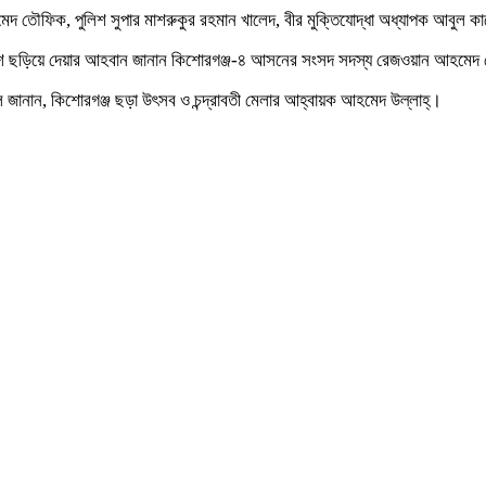
তৌফিক, পুলিশ সুপার মাশরুকুর রহমান খালেদ, বীর মুক্তিযোদ্ধা অধ্যাপক আবুল
শে ছড়িয়ে দেয়ার আহবান জানান কিশোরগঞ্জ-৪ আসনের সংসদ সদস্য রেজওয়ান আহমে
বলে জানান, কিশোরগঞ্জ ছড়া উৎসব ও চন্দ্রাবতী মেলার আহ্বায়ক আহমেদ উল্লাহ্।