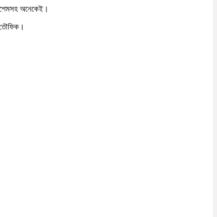
 কাশেমসহ অনেকেই।
দ তৌফিক।