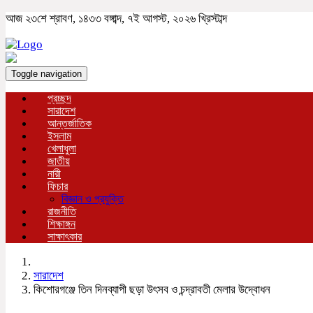
আজ ২৩শে শ্রাবণ, ১৪৩৩ বঙ্গাব্দ, ৭ই আগস্ট, ২০২৬ খ্রিস্টাব্দ
Toggle navigation
প্রচ্ছদ
সারাদেশ
আন্তর্জাতিক
ইসলাম
খেলাধুলা
জাতীয়
নারী
ফিচার
বিজ্ঞান ও প্রযুক্তি
রাজনীতি
শিক্ষাঙ্গন
সাক্ষাৎকার
সারাদেশ
কিশোরগঞ্জে তিন দিনব্যাপী ছড়া উৎসব ও চন্দ্রাবতী মেলার উদ্বোধন