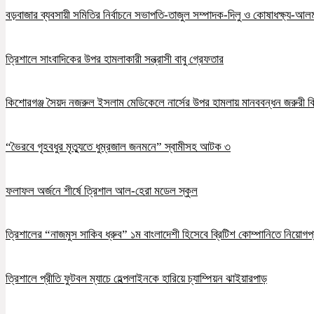
বড়বাজার ব্যবসায়ী সমিতির নির্বাচনে সভাপতি-তাজুল সম্পাদক-দিলু ও কোষাধক্ষ্য-আলমগ
ত্রিশালে সাংবাদিকের উপর হামলাকারী সন্ত্রাসী বাবু গ্রেফতার
কিশোরগঞ্জ সৈয়দ নজরুল ইসলাম মেডিকেলে নার্সের উপর হামলায় মানববন্ধন জরুরী ব
“ভৈরবে গৃহবধুর মৃত্যুতে ধুম্রজাল জনমনে” স্বামীসহ আটক ৩
ফলাফল অর্জনে শীর্ষে ত্রিশাল আল-হেরা মডেল স্কুল
ত্রিশালের “নাজমুস সাকিব ধ্রুব” ১ম বাংলাদেশী হিসেবে ব্রিটিশ কোম্পানিতে নিয়োগপ্
ত্রিশালে প্রীতি ফুটবল ম্যাচে হেল্পলাইনকে হারিয়ে চ্যাম্পিয়ন ঝাইয়ারপাড়