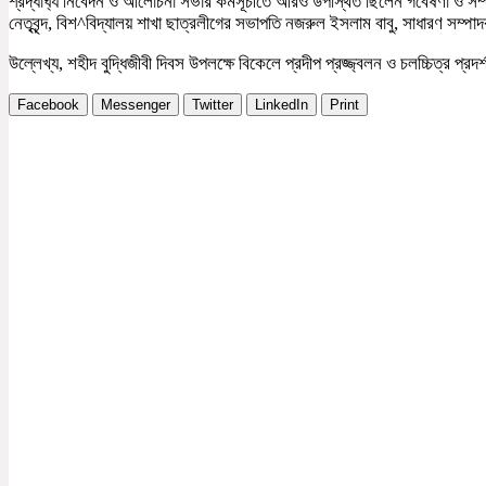
শ্রদ্ধার্ঘ্য নিবেদন ও আলোচনা সভার কর্মসূচীতে আরও উপস্থিত ছিলেন গবেষণা ও সম্প্রস
নেতৃবৃন্দ, বিশ^বিদ্যালয় শাখা ছাত্রলীগের সভাপতি নজরুল ইসলাম বাবু, সাধারণ সম্পাদক রা
উল্লেখ্য, শহীদ বুদ্ধিজীবী দিবস উপলক্ষে বিকেলে প্রদীপ প্রজ্জ্বলন ও চলচ্চিত্র প
Facebook
Messenger
Twitter
LinkedIn
Print