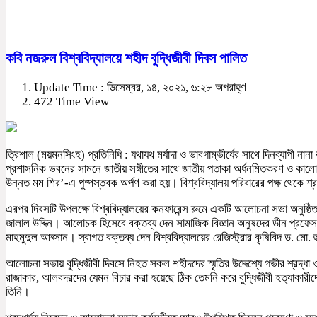
কবি নজরুল বিশ্ববিদ্যালয়ে শহীদ বুদ্ধিজীবী দিবস পালিত
Update Time : ডিসেম্বর, ১৪, ২০২১, ৬:২৮ অপরাহ্ণ
472 Time View
ত্রিশাল (ময়মনসিংহ) প্রতিনিধি : যথাযথ মর্যাদা ও ভাবগাম্ভীর্যের সাথে দিনব্যাপী 
প্রশাসনিক ভবনের সামনে জাতীয় সঙ্গীতের সাথে জাতীয় পতাকা অর্ধনমিতকরণ ও কালো পত
উন্নত মম শির’-এ পুষ্পস্তবক অর্পণ করা হয়। বিশ্ববিদ্যালয় পরিবারের পক্ষ থেকে শ্রদ্
এরপর দিবসটি উপলক্ষে বিশ্ববিদ্যালয়ের কনফারেন্স রুমে একটি আলোচনা সভা অনুষ্ঠ
জালাল উদ্দিন। আলোচক হিসেবে বক্তব্য দেন সামাজিক বিজ্ঞান অনুষদের ডীন প্রফেসর 
মাহমুদুল আহ্সান। স্বাগত বক্তব্য দেন বিশ্ববিদ্যালয়ের রেজিস্ট্রার কৃষিবিদ ড. 
আলোচনা সভায় বুদ্ধিজীবী দিবসে নিহত সকল শহীদদের স্মৃতির উদ্দেশ্যে গভীর শ্রদ্ধা 
রাজাকার, আলবদরদের যেমন বিচার করা হয়েছে ঠিক তেমনি করে বুদ্ধিজীবী হত্যাকারীদে
তিনি।