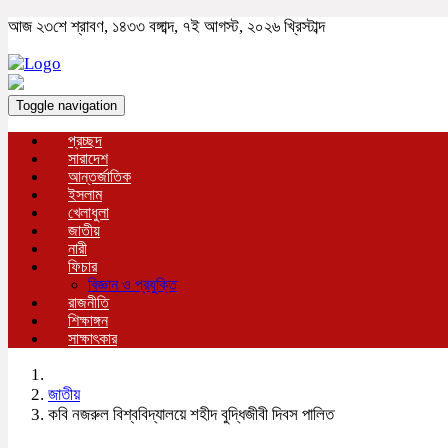
আজ ২৩শে শ্রাবণ, ১৪৩৩ বঙ্গাব্দ, ৭ই আগস্ট, ২০২৬ খ্রিস্টাব্দ
Toggle navigation
প্রচ্ছদ
সারাদেশ
আন্তর্জাতিক
ইসলাম
খেলাধুলা
জাতীয়
নারী
ফিচার
বিজ্ঞান ও প্রযুক্তি
রাজনীতি
শিক্ষাঙ্গন
সাক্ষাৎকার
জাতীয়
কবি নজরুল বিশ্ববিদ্যালয়ে শহীদ বুদ্ধিজীবী দিবস পালিত