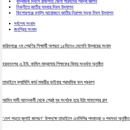
বুদ্ধিজীবী দিবসে রাজশাহী জেলা পরিষদের শ্রদ্ধা জ্ঞাপন
নিকলীতে জাতীয় সমবায় দিবস উদযাপন
কিশোরগঞ্জে বনাট্য আয়োজনে জাতীয় নিরাপদ সড়ক দিবস উদযাপন
সর্বশেষ সংবাদ
জনপ্রিয় সংবাদ
করিমগঞ্জে ৭ম শ্রেণির শিক্ষার্থী অপহৃত ১৫দিনেও মেলেনি উদ্ধারের সংবাদ
হয়বতনগর এ.ইউ. কামিল মাদ্রাসায় শিক্ষকের বিদায় সংবর্ধনা অনুষ্ঠিত
তাড়াইলে ফ্যামিলি কার্ড শুমারীর ভাইবার প্রাথমিক ফল প্রকাশ
আমিন সাদী আত্নকর্মী থেকে শ্রেষ্ঠ যুব সংগঠক হয়ে উঠা সাফল্যের গল্প
‘দেশ গড়তে জুলাই জাগরণ’ উপলক্ষে তাড়াইলে এনসিপির পদযাত্রা ও পথসভা অনুষ্ঠি