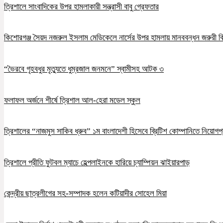
ত্রিশালে সাংবাদিকের উপর হামলাকারী সন্ত্রাসী বাবু গ্রেফতার
কিশোরগঞ্জ সৈয়দ নজরুল ইসলাম মেডিকেলে নার্সের উপর হামলায় মানববন্ধন জরুরী ব
“ভৈরবে গৃহবধুর মৃত্যুতে ধুম্রজাল জনমনে” স্বামীসহ আটক ৩
ফলাফল অর্জনে শীর্ষে ত্রিশাল আল-হেরা মডেল স্কুল
ত্রিশালের “নাজমুস সাকিব ধ্রুব” ১ম বাংলাদেশী হিসেবে ব্রিটিশ কোম্পানিতে নিয়োগপ্
ত্রিশালে প্রীতি ফুটবল ম্যাচে হেল্পলাইনকে হারিয়ে চ্যাম্পিয়ন ঝাইয়ারপাড়
কেন্দ্রীয় ছাত্রলীগের সহ-সম্পাদক হলেন কটিয়াদীর সোহেল মিয়া