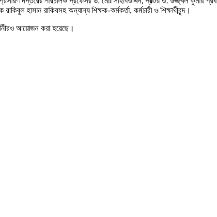
ারণ দপ্তরের পরিচালক প্রফেসর ড. মোঃ সাহাবউদ্দিন, প্রক্টর ড. উজ্জ্বল কুমার প্রধান, 
কিবুল হাসান রাকিবসহ অন্যান্য শিক্ষক-কর্মকর্তা, কর্মচারী ও শিক্ষার্থীবৃন্দ।
্রদর্শনীরও আয়োজন করা হয়েছে।