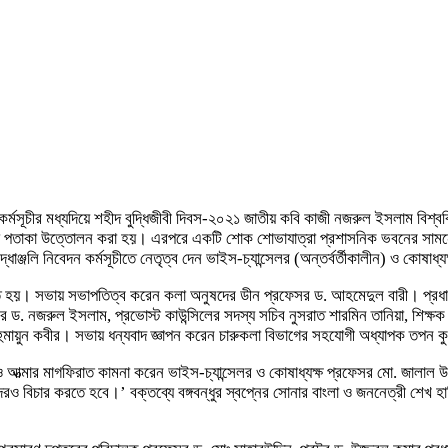
নানা কর্মসূচীর মধ্যদিয়ে শহীদ বুদ্ধিজীবী দিবস-২০২১ জাতীয় কবি কাজী নজরুল ইসলাম বি
াকা উত্তোলন করা হয়। এরপরে একটি শোক শোভাযাত্রা প্রশাসনিক ভবনের সামনে থেকে শুরু
ধাঞ্জলি নিবেদন কর্মসূচীতে নেতৃত্ব দেন ভাইস-চ্যান্সেলর (অন্তর্বর্তীকালীন) ও কোষাধ্
িত হয়। সভায় সভাপতিত্ব করেন কলা অনুষদের ডীন প্রফেসর ড. আহমেদুল বারী। প্রধান
ড. নজরুল ইসলাম, প্রভোস্ট কাউন্সিলের সদস্য সচিব নুসরাত শারমিন তানিয়া, শিক্ষক স
মো. হুমায়ুন কবীর। সভায় ধন্যবাদ জ্ঞাপন করেন চারুকলা বিভাগের সহযোগী অধ্যাপক তপন 
ও আত্মার মাগফিরাত কামনা করেন ভাইস-চ্যান্সেলর ও কোষাধ্যক্ষ প্রফেসর মো. জালাল উদ্দ
রও বিচার করতে হবে।’ বক্তব্যে বঙ্গবন্ধুর স্বপ্নের সোনার বাংলা ও জননেত্রী শেখ হ