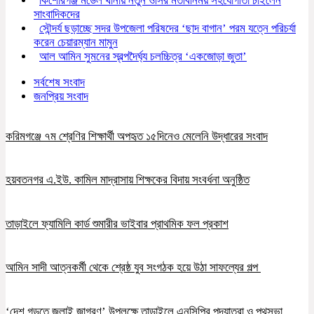
কিশোরগঞ্জ মডেল থানায় নতুন ওসির মতবিনিময় সহযোগীতা চাইলেন
সাংবাদিকদের
সৌন্দর্য ছড়াচ্ছে সদর উপজেলা পরিষদের ‘ছাদ বাগান’ পরম যত্নে পরিচর্যা
করেন চেয়ারম্যান মামুন
আল আমিন সুমনের স্বল্পদৈর্ঘ্য চলচ্চিত্র ‘একজোড়া জুতা’
সর্বশেষ সংবাদ
জনপ্রিয় সংবাদ
করিমগঞ্জে ৭ম শ্রেণির শিক্ষার্থী অপহৃত ১৫দিনেও মেলেনি উদ্ধারের সংবাদ
হয়বতনগর এ.ইউ. কামিল মাদ্রাসায় শিক্ষকের বিদায় সংবর্ধনা অনুষ্ঠিত
তাড়াইলে ফ্যামিলি কার্ড শুমারীর ভাইবার প্রাথমিক ফল প্রকাশ
আমিন সাদী আত্নকর্মী থেকে শ্রেষ্ঠ যুব সংগঠক হয়ে উঠা সাফল্যের গল্প
‘দেশ গড়তে জুলাই জাগরণ’ উপলক্ষে তাড়াইলে এনসিপির পদযাত্রা ও পথসভা