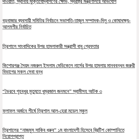
দাওয়াত, স্থানীয় মুক্তিযোদ্ধাগণের ক্ষোভ, স্বরাষ্ট্র মন্ত্রণালয়ে অভিযোগ
বড়বাজার ব্যবসায়ী সমিতির নির্বাচনে সভাপতি-তাজুল সম্পাদক-দিলু ও কোষাধক্ষ্য-
আলমগীর নির্বাচিত
ত্রিশালে সাংবাদিকের উপর হামলাকারী সন্ত্রাসী বাবু গ্রেফতার
কিশোরগঞ্জ সৈয়দ নজরুল ইসলাম মেডিকেলে নার্সের উপর হামলায় মানববন্ধন জরুরী
বিভাগের সকল সেবা বন্ধ
“ভৈরবে গৃহবধুর মৃত্যুতে ধুম্রজাল জনমনে” স্বামীসহ আটক ৩
ফলাফল অর্জনে শীর্ষে ত্রিশাল আল-হেরা মডেল স্কুল
ত্রিশালের “নাজমুস সাকিব ধ্রুব” ১ম বাংলাদেশী হিসেবে ব্রিটিশ কোম্পানিতে
নিয়োগপ্রাপ্ত