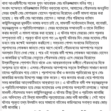
থানা আওয়মীলীগের সাবেক যুগ্ন আহবায়ক মোঃ মনিরুজ্জামান মনির শাহ্।
সংবাদ সম্মেলনে মনিরুজ্জামান লিখিত বক্তব্যে বলেন, আমাদেের পৌরসভার জননন্দিত
মেয়র হাজ্বী মোঃ মোশাররফ হোসেন প্রধানের বিরোদ্ধে একটি মামলা দায়ের করা
হয়েছে। যার বাদী মোঃ আনোয়ার হোসেন। আমরা পৌর পরিষদের বর্তমান
কাউন্সিলরবৃন্দরা দ্ব্যর্থহীন ভাষায় বলতে চাই যে, মামলাটি সর্বোতভাবে মিথ্যা, বানোয়াট,
ষড়যন্ত্রমূলক ও প্রতিহিংসাপরায়ন। মেয়র মহোদয়ের সম্মানহানী ও তাকে বির্তকিত
করার জন্যই এ মামলা দায়ের করা হয়েছে। এ ঘটনার সাথে মেয়রের কোন প্রকার
সম্পৃক্ততা নাই। প্রকৃত ঘটনা হলো গত ১৬ জুলাই ঘটানার দিন মেয়র মহোদয় পৌর
ভবনে তার কক্ষেই অবস্থান করছিলো। সম্ভবত গোপন সংবাদের ভিত্তিত্বে
প্রশাসনের লোকজন জানতে পেরে আগে থেকেই পৌরভবনের আশপাশের সড়কে
অবস্থান নিতে দেখা গেছে। পরে ওই সন্ধায় বাদী পক্ষের লোকজন আনোয়ার হোসেন
ও জাকারিয়া দু’ভাইয়ের নেতৃত্বে পৌরসভার মোড়ে এসে মেয়রের বিরোদ্ধে
উস্কানীমুলক শ্লোগান দিতে থাকে এবং আক্রমনাত্নক ভঙ্গীতে পৌরভবনের দিকে
অগ্রসর হতে থাকে। এসময় পৌরসভার আশপাশের সড়কে উপস্থিত সাধারণ জনতা
তাদের প্রতিরোধ গড়ে তোলে। প্রশাশনের বাঁধা ও জনতার প্রতিরোধের মুখে মোঃ
জাকারিয়া জনতার উদ্দেশ্যে অস্ত্র তাক করেন। পরে জনতার ধাওয়া খেয়ে পালানোর
সময় জাকারিয়া আত্নঘাতীভাবে আক্রান্ত হন। এ ঘটনাটিকে বাদী পক্ষ ষড়যন্ত্রমূলক
ও প্রতিহিংসাপরায়ন হয়ে মেয়র মহোদয়ের ওপর চাপানোর অপচেস্টা চালাচ্ছে। আমরা
মাধবদী পৌরসভার সকল কাউন্সিলরবৃন্দরা এ ঘটনার তীব্র নিন্দা ও প্রতিবাদ জানাচ্ছি
এবং অবিলম্বে এই মিথ্যা মামলাটির প্রত্যাহারের জোর দাবী জানাচ্ছি। সেই সাথে
ঘটনার প্রকৃত তথ্য উদঘাটন করে সাজানো নাটকের কারিগরদের সনাক্ত করার জোড়
দাবী জানাচ্ছি।