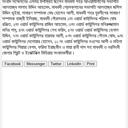
সংবাদ সম্মেলনের এসময় উপস্থিত ছিলেন মাধবদী শহর আওয়ামীলীগের সভাপতি
আলহাজ্ব সালাহ উদ্দিন আহমেদ, মাধবদী প্রেসক্লাবের সভাপতি আলহাজ্ব জসিস
উদ্দিন ভুইয়া, সাধারণ সম্পাদক মোঃ হোসেন আলী, মাধবদী শহর যুবলীগের সাধারণ
সম্পাদক হাজ্বী ইলিয়াছ, মাধবদী পৌরসভার ১নং ওয়ার্ড কাউ্সিলর পরিমল ঘোষ
রঞ্জিত, ২নং ওয়ার্ড কাউন্সিলর রাজিব আহমেদ, ৩নং ওয়ার্ড কাউন্সিলর মনিরুজ্জামান
মনির শাহ্, ৪নং ওয়ার্ড কাউন্সিলর শেখ ফরিদ, ৫নং ওয়ার্ড ওয়ার্ড কাউন্সিলর হেলাল
উদ্দিন, ৭নং ওয়ার্ড কাউন্সিলর হায়দার আলী, ৮নং ওয়ার্ড কাউন্সিলর গৌতম ঘোষ, ৯নং
ওয়ার্ড কাউন্সিলর দেলোয়ার হোসেন, ১১ নং ওয়ার্ড কাউন্সিলর নওশের আলী ও মহিলা
কাউন্সিলর পিয়ারা বেগম, ফরিদা ইয়াছমীন ও মায়া রানী দাস সহ মাধবদী ও নরসিংদী
জেলার প্রিন্ট ও ইলেক্টনিক্স মিডিয়ার সংবাদকর্মীরা।
Facebook
Messenger
Twitter
LinkedIn
Print