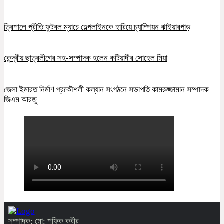
ত্রিশালে প্রীতি ফুটবল ম্যাচে হেল্পলাইনকে হারিয়ে চ্যাম্পিয়ন ঝাইয়ারপাড়
কেন্দ্রীয় ছাত্রলীগের সহ-সম্পাদক হলেন কটিয়াদীর সোহেল মিয়া
জেলা ইমারত নির্মাণ প্রকৌশলী কল্যান সংগঠনে সভাপতি কামরুজ্জামান সম্পাদক
জিএম আরজু
সম্পাদক: মো: শফিক কবীর