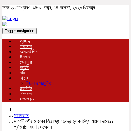
আজ ২৩শে শ্রাবণ, ১৪৩৩ বঙ্গাব্দ, ৭ই আগস্ট, ২০২৬ খ্রিস্টাব্দ
Toggle navigation
প্রচ্ছদ
সারাদেশ
আন্তর্জাতিক
ইসলাম
খেলাধুলা
জাতীয়
নারী
ফিচার
বিজ্ঞান ও প্রযুক্তি
রাজনীতি
শিক্ষাঙ্গন
সাক্ষাৎকার
সাক্ষাৎকার
মাধবদী পৌর মেয়রের বিরোদ্ধে ষড়যন্ত্র মূলক মিথ্যা মামলা দায়েরের
প্রতিবাদে সংবাদ সম্মেলন