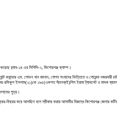
রেছে র‍্যাব-১৪ এর সিপিসি-২, কিশোরগঞ্জ ক্যাম্প।
্যান্ট কমান্ডার এম. শোভন খান জানান, গোপন সংবাদের ভিত্তিতে ও গোয়েন্দা নজরদারী চ
ামী মোঃ রফিকুল ইসলাম(২১)কে ১৯৫(একশত পঁচানব্বই)পিস ইয়াবা ট্যাবলেট ও মাদক ব্
সলামের পুত্র।
া ক্রয়-বিক্রয় করে আসছিল বলে স্বীকার করায় আসামীর বিরুদ্ধে কিশোরগঞ্জ জেলার কটিয়া