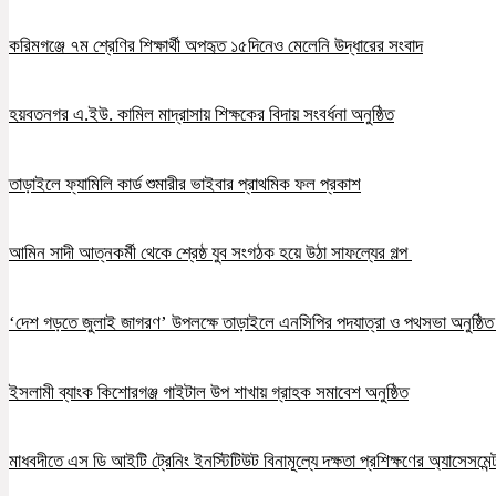
করিমগঞ্জে ৭ম শ্রেণির শিক্ষার্থী অপহৃত ১৫দিনেও মেলেনি উদ্ধারের সংবাদ
হয়বতনগর এ.ইউ. কামিল মাদ্রাসায় শিক্ষকের বিদায় সংবর্ধনা অনুষ্ঠিত
তাড়াইলে ফ্যামিলি কার্ড শুমারীর ভাইবার প্রাথমিক ফল প্রকাশ
আমিন সাদী আত্নকর্মী থেকে শ্রেষ্ঠ যুব সংগঠক হয়ে উঠা সাফল্যের গল্প
‘দেশ গড়তে জুলাই জাগরণ’ উপলক্ষে তাড়াইলে এনসিপির পদযাত্রা ও পথসভা অনুষ্ঠি
ইসলামী ব্যাংক কিশোরগঞ্জ গাইটাল উপ শাখায় গ্রাহক সমাবেশ অনুষ্ঠিত
মাধবদীতে এস ডি আইটি ট্রেনিং ইনস্টিটিউট বিনামূল্যে দক্ষতা প্রশিক্ষণের অ্যাসেসমেন্ট