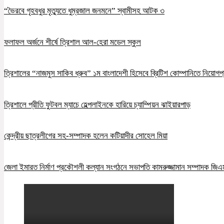
“ভৈরবে গৃহবধুর মৃত্যুতে ধুম্রজাল জনমনে” স্বামীসহ আটক ৩
ফলাফল অর্জনে শীর্ষে ত্রিশাল আল-হেরা মডেল স্কুল
ত্রিশালের “নাজমুস সাকিব ধ্রুব” ১ম বাংলাদেশী হিসেবে ব্রিটিশ কোম্পানিতে নিয়োগপ্
ত্রিশালে প্রীতি ফুটবল ম্যাচে হেল্পলাইনকে হারিয়ে চ্যাম্পিয়ন ঝাইয়ারপাড়
কেন্দ্রীয় ছাত্রলীগের সহ-সম্পাদক হলেন কটিয়াদীর সোহেল মিয়া
জেলা ইমারত নির্মাণ প্রকৌশলী কল্যান সংগঠনে সভাপতি কামরুজ্জামান সম্পাদক জি