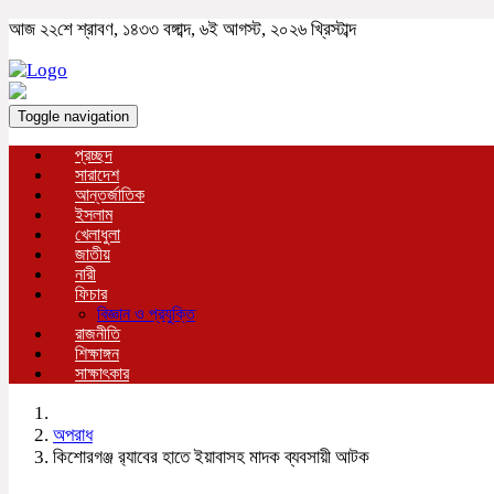
আজ ২২শে শ্রাবণ, ১৪৩৩ বঙ্গাব্দ, ৬ই আগস্ট, ২০২৬ খ্রিস্টাব্দ
Toggle navigation
প্রচ্ছদ
সারাদেশ
আন্তর্জাতিক
ইসলাম
খেলাধুলা
জাতীয়
নারী
ফিচার
বিজ্ঞান ও প্রযুক্তি
রাজনীতি
শিক্ষাঙ্গন
সাক্ষাৎকার
অপরাধ
কিশোরগঞ্জ র‍্যাবের হাতে ইয়াবাসহ মাদক ব্যবসায়ী আটক