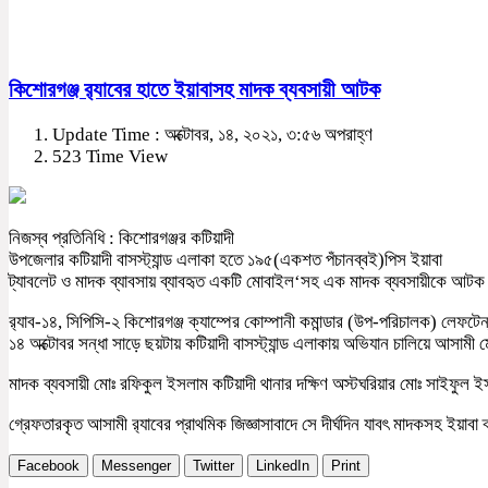
কিশোরগঞ্জ র‍্যাবের হাতে ইয়াবাসহ মাদক ব্যবসায়ী আটক
Update Time : অক্টোবর, ১৪, ২০২১, ৩:৫৬ অপরাহ্ণ
523 Time View
নিজস্ব প্রতিনিধি : কিশোরগঞ্জর কটিয়াদী
উপজেলার কটিয়াদী বাসস্ট্যান্ড এলাকা হতে ১৯৫(একশত পঁচানব্বই)পিস ইয়াবা
ট্যাবলেট ও মাদক ব্যাবসায় ব্যাবহৃত একটি মোবাইল‘সহ এক মাদক ব্যবসায়ীকে আটক ক
র‌্যাব-১৪, সিপিসি-২ কিশোরগঞ্জ ক্যাম্পের কোম্পানী কমান্ডার (উপ-পরিচালক) লেফটেন
১৪ অক্টোবর সন্ধা সাড়ে ছয়টায় কটিয়াদী বাসস্ট্যান্ড এলাকায় অভিযান চালিয়ে আস
মাদক ব্যবসায়ী মোঃ রফিকুল ইসলাম কটিয়াদী থানার দক্ষিণ অস্টঘরিয়ার মোঃ সাইফুল ই
গ্রেফতারকৃত আসামী র‍্যাবের প্রাথমিক জিজ্ঞাসাবাদে সে দীর্ঘদিন যাবৎ মাদকসহ ইয়াব
Facebook
Messenger
Twitter
LinkedIn
Print