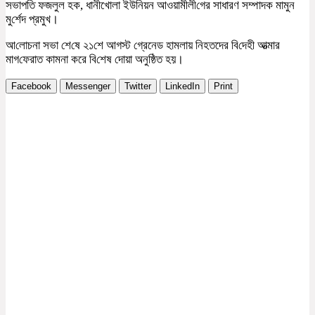
সভাপতি ফজলুল হক, ধানীখোলা ইউ‌নিয়ন আওয়ামীলী‌গের সাধারণ সম্পাদক মামুন
মু‌র্শেদ প্রমুখ।
আ‌লোচনা সভা শে‌ষে ২১শে আগস্ট গ্রেনেড হামলায় নিহতদের বি‌দেহী আত্মার
মাগ‌ফেরাত কামনা করে বি‌শেষ দোয়া অনু‌ষ্ঠিত হয়।
Facebook
Messenger
Twitter
LinkedIn
Print