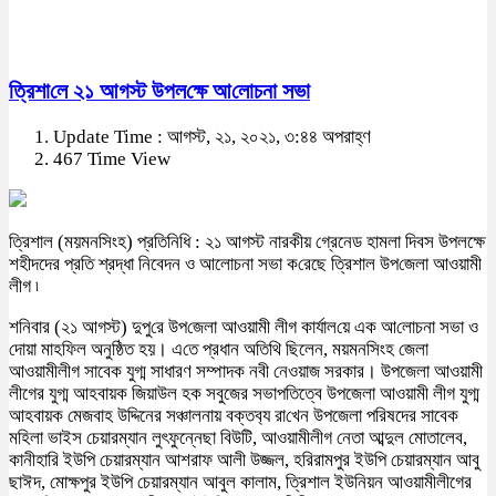
ত্রিশা‌লে ২১ আগস্ট উপল‌ক্ষে আ‌লোচনা সভা
Update Time : আগস্ট, ২১, ২০২১, ৩:৪৪ অপরাহ্ণ
467 Time View
ত্রিশাল (ময়মন‌সিংহ) প্রতি‌নি‌ধি : ২১ আগস্ট নারকীয় গ্রেনেড হামলা দিবস উপলক্ষে
শহীদদের প্রতি শ্রদ্ধা নিবেদন ও আলোচনা সভা ক‌রেছে ত্রিশাল উপ‌জেলা আওয়ামী
লীগ ৷
শনিবার (২১ আগস্ট) দুপু‌রে উপ‌জেলা আওয়ামী লী‌গ কার্যাল‌য়ে এক আ‌লোচনা সভা ও
দোয়া মাহ‌ফিল অনু‌ষ্ঠিত হয়। এ‌তে প্রধান অতিথি ছিলেন, ময়মনসিংহ জেলা
আওয়ামীলীগ সাবেক যুগ্ম সাধারণ সম্পাদক নবী নেওয়াজ সরকার। উপজেলা আওয়ামী
লীগের যুগ্ম আহবায়ক জিয়াউল হক সবুজের সভাপতিত্বে উপজেলা আওয়ামী লীগ যুগ্ম
আহবায়ক মেজবাহ উদ্দিনের সঞ্চালনায় বক্তব‌্য রা‌খেন উপজেলা পরিষদের সাবেক
ম‌হিলা ভাইস চেয়ারম্যান লুৎফুন্নেছা বিউটি, আওয়ামীলীগ নেতা আব্দুল মোতালেব,
কানীহারি ইউপি চেয়ারম্যান আশরাফ আলী উজ্জল, হরিরামপুর ইউপি চেয়ারম্যান আবু
ছাঈদ, মোক্ষপুর ইউপি চেয়ারম্যান আবুল কালাম, ত্রিশাল ইউনিয়ন আওয়ামীলীগের