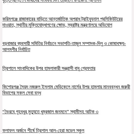
বৃত্তিপ্রাপ্ত শিক্ষার্থীদের সংবর্ধনা দিল তাড়াইল উপজেলা প্রশাসন
করিমগঞ্জে রাজাকারের বাড়িতে আন্তর্জাতিক অপরাধ ট্রাইব্যুনাল প্রসিকিউটরের
দাওয়াত, স্থানীয় মুক্তিযোদ্ধাগণের ক্ষোভ, স্বরাষ্ট্র মন্ত্রণালয়ে অভিযোগ
বড়বাজার ব্যবসায়ী সমিতির নির্বাচনে সভাপতি-তাজুল সম্পাদক-দিলু ও কোষাধক্ষ্য-
আলমগীর নির্বাচিত
ত্রিশালে সাংবাদিকের উপর হামলাকারী সন্ত্রাসী বাবু গ্রেফতার
কিশোরগঞ্জ সৈয়দ নজরুল ইসলাম মেডিকেলে নার্সের উপর হামলায় মানববন্ধন জরুরী
বিভাগের সকল সেবা বন্ধ
“ভৈরবে গৃহবধুর মৃত্যুতে ধুম্রজাল জনমনে” স্বামীসহ আটক ৩
ফলাফল অর্জনে শীর্ষে ত্রিশাল আল-হেরা মডেল স্কুল