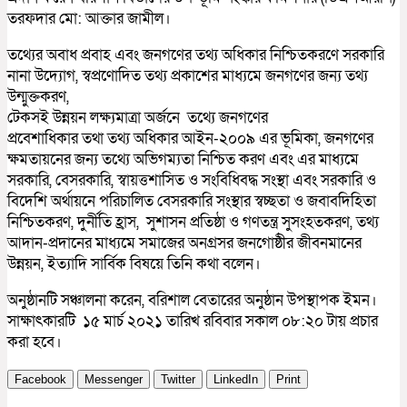
তরফদার মো: আক্তার জামীল।
তথ্যের অবাধ প্রবাহ এবং জনগণের তথ্য অধিকার নিশ্চিতকরণে সরকারি
নানা উদ্যোগ, স্বপ্রণোদিত তথ্য প্রকাশের মাধ্যমে জনগণের জন্য তথ্য
উন্মুক্তকরণ,
টেকসই উন্নয়ন লক্ষ্যমাত্রা অর্জনে তথ্যে জনগণের
প্রবেশাধিকার তথা তথ্য অধিকার আইন-২০০৯ এর ভূমিকা, জনগণের
ক্ষমতায়নের জন্য তথ্যে অভিগম্যতা নিশ্চিত করণ এবং এর মাধ্যমে
সরকারি, বেসরকারি, স্বায়ত্তশাসিত ও সংবিধিবদ্ধ সংস্থা এবং সরকারি ও
বিদেশি অর্থায়নে পরিচালিত বেসরকারি সংস্থার স্বচ্ছতা ও জবাবদিহিতা
নিশ্চিতকরণ, দুর্নীতি হ্রাস, সুশাসন প্রতিষ্ঠা ও গণতন্ত্র সুসংহতকরণ, তথ্য
আদান-প্রদানের মাধ্যমে সমাজের অনগ্রসর জনগোষ্ঠীর জীবনমানের
উন্নয়ন, ইত্যাদি সার্বিক বিষয়ে তিনি কথা বলেন।
অনুষ্ঠানটি সঞ্চালনা করেন, বরিশাল বেতারের অনুষ্ঠান উপস্থাপক ইমন।
সাক্ষাৎকারটি ১৫ মার্চ ২০২১ তারিখ রবিবার সকাল ০৮:২০ টায় প্রচার
করা হবে।
Facebook
Messenger
Twitter
LinkedIn
Print