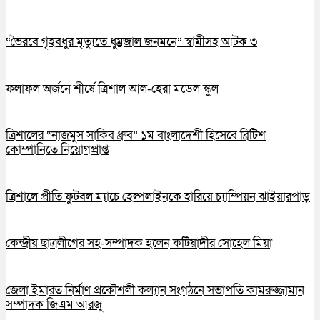
“ভৈরবে গৃহবধুর মৃত্যুতে ধুম্রজাল জনমনে” স্বামীসহ আটক ৩
ফলাফল অর্জনে শীর্ষে ত্রিশাল আল-হেরা মডেল স্কুল
ত্রিশালের “নাজমুস সাকিব ধ্রুব” ১ম বাংলাদেশী হিসেবে ব্রিটিশ
কোম্পানিতে নিয়োগপ্রাপ্ত
ত্রিশালে প্রীতি ফুটবল ম্যাচে হেল্পলাইনকে হারিয়ে চ্যাম্পিয়ন ঝাইয়ারপাড়
কেন্দ্রীয় ছাত্রলীগের সহ-সম্পাদক হলেন কটিয়াদীর সোহেল মিয়া
জেলা ইমারত নির্মাণ প্রকৌশলী কল্যান সংগঠনে সভাপতি কামরুজ্জামান
সম্পাদক জিএম আরজু