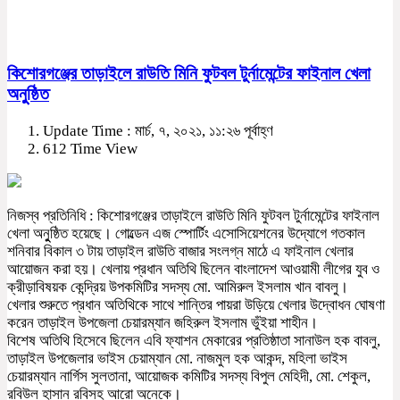
কিশোরগঞ্জের তাড়াইলে রাউতি মিনি ফুটবল টুর্নামেন্টের ফাইনাল খেলা
অনুুষ্ঠিত
Update Time : মার্চ, ৭, ২০২১, ১১:২৬ পূর্বাহ্ণ
612 Time View
নিজস্ব প্রতিনিধি : কিশোরগঞ্জের তাড়াইলে রাউতি মিনি ফুটবল টুর্নামেন্টের ফাইনাল
খেলা অনুুষ্ঠিত হয়েছে। গোল্ডেন এজ স্পোর্টিং এসোসিয়েশনের উদ্যোগে গতকাল
শনিবার বিকাল ৩ টায় তাড়াইল রাউতি বাজার সংলগ্ন মাঠে এ ফাইনাল খেলার
আয়োজন করা হয়। খেলায় প্রধান অতিথি ছিলেন বাংলাদেশ আওয়ামী লীগের যুব ও
ক্রীড়াবিষয়ক কেন্দ্রিয় উপকমিটির সদস্য মো. আমিরুল ইসলাম খান বাবলু।
খেলার শুরুতে প্রধান অতিথিকে সাথে শান্তির পায়রা উড়িয়ে খেলার উদ্বোধন ঘোষণা
করেন তাড়াইল উপজেলা চেয়ারম্যান জহিরুল ইসলাম ভুঁইয়া শাহীন।
বিশেষ অতিথি হিসেবে ছিলেন এবি ফ্যাশন মেকারের প্রতিষ্ঠাতা সানাউল হক বাবলু,
তাড়াইল উপজেলার ভাইস চেয়াম্যান মো. নাজমুল হক আকন্দ, মহিলা ভাইস
চেয়ারম্যান নার্গিস সুলতানা, আয়োজক কমিটির সদস্য বিপুল মেহিদী, মো. শেকুল,
রবিউল হাসান রবিসহ আরো অনেকে।