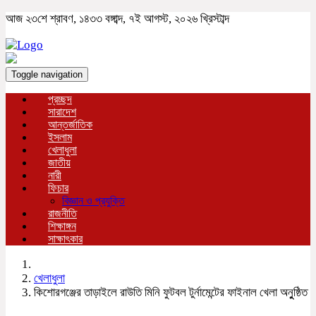
আজ ২৩শে শ্রাবণ, ১৪৩৩ বঙ্গাব্দ, ৭ই আগস্ট, ২০২৬ খ্রিস্টাব্দ
Toggle navigation
প্রচ্ছদ
সারাদেশ
আন্তর্জাতিক
ইসলাম
খেলাধুলা
জাতীয়
নারী
ফিচার
বিজ্ঞান ও প্রযুক্তি
রাজনীতি
শিক্ষাঙ্গন
সাক্ষাৎকার
খেলাধুলা
কিশোরগঞ্জের তাড়াইলে রাউতি মিনি ফুটবল টুর্নামেন্টের ফাইনাল খেলা অনুুষ্ঠিত