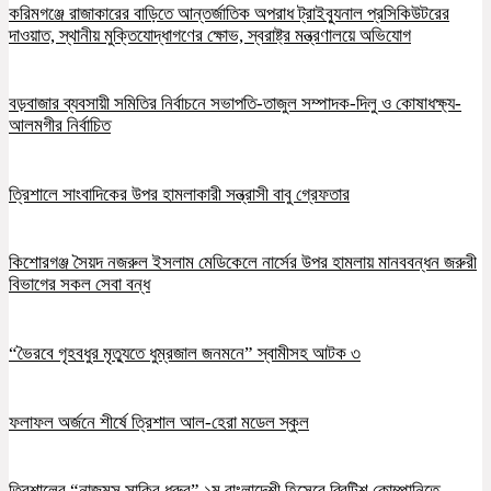
করিমগঞ্জে রাজাকারের বাড়িতে আন্তর্জাতিক অপরাধ ট্রাইব্যুনাল প্রসিকিউটরের
দাওয়াত, স্থানীয় মুক্তিযোদ্ধাগণের ক্ষোভ, স্বরাষ্ট্র মন্ত্রণালয়ে অভিযোগ
বড়বাজার ব্যবসায়ী সমিতির নির্বাচনে সভাপতি-তাজুল সম্পাদক-দিলু ও কোষাধক্ষ্য-
আলমগীর নির্বাচিত
ত্রিশালে সাংবাদিকের উপর হামলাকারী সন্ত্রাসী বাবু গ্রেফতার
কিশোরগঞ্জ সৈয়দ নজরুল ইসলাম মেডিকেলে নার্সের উপর হামলায় মানববন্ধন জরুরী
বিভাগের সকল সেবা বন্ধ
“ভৈরবে গৃহবধুর মৃত্যুতে ধুম্রজাল জনমনে” স্বামীসহ আটক ৩
ফলাফল অর্জনে শীর্ষে ত্রিশাল আল-হেরা মডেল স্কুল
ত্রিশালের “নাজমুস সাকিব ধ্রুব” ১ম বাংলাদেশী হিসেবে ব্রিটিশ কোম্পানিতে