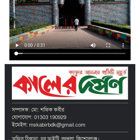
ইসলামী ব্যাংক কিশোরগঞ্জ গাইটাল উপ শাখায়
গ্রাহক সমাবেশ অনুষ্ঠিত
মাধবদীতে এস ডি আইটি ট্রেনিং ইনস্টিটিউট
বিনামূল্যে দক্ষতা প্রশিক্ষণের অ্যাসেসমেন্ট
অনুষ্ঠিত
তাড়াইলে দুই শতাধিক শিক্ষকের অংশগ্রহণে
দিনব্যাপী প্রশিক্ষণ কর্মশালা অনুষ্ঠিত
পরিচ্ছন্ন নগরীর দাবিতে কিশোরগঞ্জ এপেক্স
ক্লাবের অবস্থান কর্মসূচি ও ডাস্টবিন বিতরণ
বৃত্তিপ্রাপ্ত শিক্ষার্থীদের সংবর্ধনা দিল তাড়াইল
সম্পাদক: মো: শফিক কবীর
উপজেলা প্রশাসন
যোগাযোগ: 01303 190929
ইমেইল: mskabirbdk@gmail.com
অফিস ঠিকানা: নূর আইটি, রথখলা, কিশোরগঞ্জ।