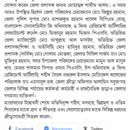
ঘোষণা করেন জেলা প্রশাসক জনাব মোহাম্মদ শামীম আলম। এ সময়
আরও উপস্থিত ছিলেন জেলা পরিষদের চেয়ারম্যান মোঃ জিল্লুর রহমান,
জেলা পুলিশ সুপার মোঃ মাশরুকুর রহমান খালেদ বিপিএম (বার),
বাংলাদেশ সেনাবাহিনীর জি অধিনায়ক, ৪ ফিল্ড রেজিমেন্ট আর্টিলারির
লেফটেনেন্ট কর্ণেল মোঃ মিজানুর রহমান মিজান পিএসসি, অতিরিক্ত
জেলা ম্যাজিস্ট্রেট মোঃ আব্দুল্লাহ আল মাসউদ, অতিরিক্ত জেলা
প্রশাসক(শিক্ষা ও আইসিটি) মোঃ হাবিবুর রহমান, অতিরিক্ত জেলা
প্রশাসক (সার্বিক) মোঃ গোলাম মোস্তফা, জেলার সিভিল সার্জন ডাঃ মোঃ
মুজিবুর রহমান, সদর উপজেলা পরিষদের চেয়ারম্যান মামুন আল মাসুদ
খান, মেজর শাদমান সিপার ওসান পিএসসি, উপ অধিনায়ক, ৪ ফিল্ড
রেজিমেন্ট আর্টিলারি, শহীদ সৈয়দ নজরুল ইসলাম মেডিকেল কলেজের
পরিচালক ডাঃ এহসানুল হক, জেলা ক্রীড়া অফিসার আলামিন সবুজ’সহ
জেলার বিভিন্ন পর্যায়ের কর্মকর্তা কর্মচারী ও রাজনৈতিক ছাড়াও জেলার
গণমান্য ব্যক্তিবর্গ।
ম্যারাথনের উদ্বোধনী শেষে অতিথিবৃন্দ গরীব, অসহায়, ছিন্নমূল ও এতিম
শিশুদের মাঝে ত্রাণ ও শীতবস্ত্র এবং খেলোয়াড়দের মাঝে বিভিন্ন ধরনের
ক্রীড়াসামগ্রী বিতরণ করেন।
Facebook
Messenger
Twitter