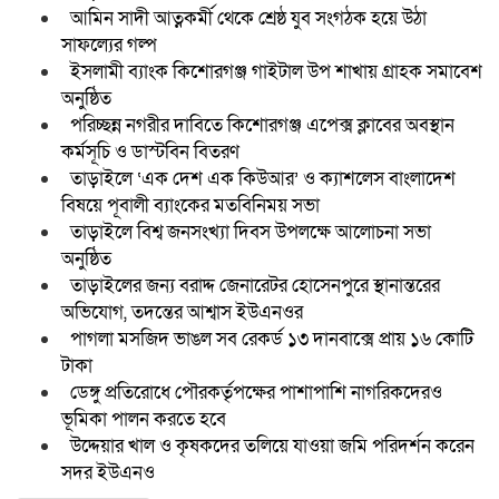
আমিন সাদী আত্নকর্মী থেকে শ্রেষ্ঠ যুব সংগঠক হয়ে উঠা
সাফল্যের গল্প
ইসলামী ব্যাংক কিশোরগঞ্জ গাইটাল উপ শাখায় গ্রাহক সমাবেশ
অনুষ্ঠিত
পরিচ্ছন্ন নগরীর দাবিতে কিশোরগঞ্জ এপেক্স ক্লাবের অবস্থান
কর্মসূচি ও ডাস্টবিন বিতরণ
তাড়াইলে ‘এক দেশ এক কিউআর’ ও ক্যাশলেস বাংলাদেশ
বিষয়ে পূবালী ব্যাংকের মতবিনিময় সভা
তাড়াইলে বিশ্ব জনসংখ্যা দিবস উপলক্ষে আলোচনা সভা
অনুষ্ঠিত
তাড়াইলের জন্য বরাদ্দ জেনারেটর হোসেনপুরে স্থানান্তরের
অভিযোগ, তদন্তের আশ্বাস ইউএনওর
পাগলা মসজিদ ভাঙল সব রেকর্ড ১৩ দানবাক্সে প্রায় ১৬ কোটি
টাকা
ডেঙ্গু প্রতিরোধে পৌরকর্তৃপক্ষের পাশাপাশি নাগরিকদেরও
ভূমিকা পালন করতে হবে
উদ্দেয়ার খাল ও কৃষকদের তলিয়ে যাওয়া জমি পরিদর্শন করেন
সদর ইউএনও